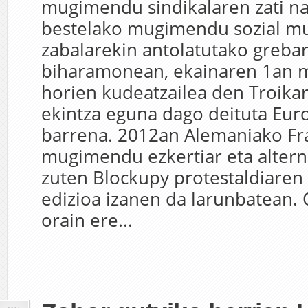
mugimendu sindikalaren zati n
bestelako mugimendu sozial mu
zabalarekin antolatutako greba
biharamonean, ekainaren 1an m
horien kudeatzailea den Troika
ekintza eguna dago deituta Eur
barrena. 2012an Alemaniako Fr
mugimendu ezkertiar eta altern
zuten Blockupy protestaldiaren
edizioa izanen da larunbatean.
orain ere...