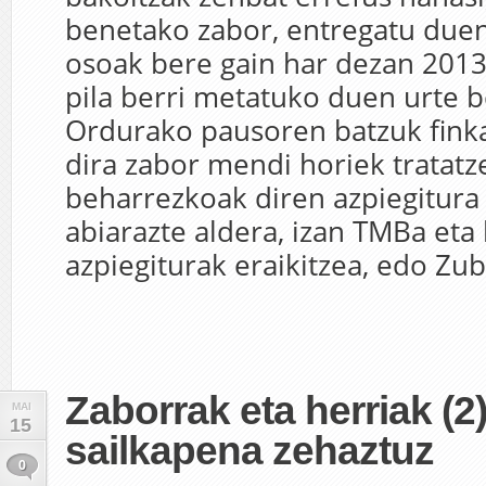
benetako zabor, entregatu due
osoak bere gain har dezan 2013
pila berri metatuko duen urte b
Ordurako pausoren batzuk fink
dira zabor mendi horiek tratatz
beharrezkoak diren azpiegitura
abiarazte aldera, izan TMBa eta
azpiegiturak eraikitzea, edo Zub
Zaborrak eta herriak (2)
MAI
15
sailkapena zehaztuz
0