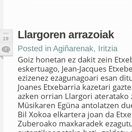
Llargoren arrazoiak
MAI
19
Posted in
Agiñarenak
,
Iritzia
0
Goiz honetan ez dakit zein Etxe
eskertuago, Jean-Jacques Etxebe
ezizenez ezagunagoari esan dit
Joanes Etxebarria kazetari gazte
azken orrian Llargori ateratako
Müsikaren Egüna antolatzen d
Bil Xokoa elkartera joan da Etxe
Zuberoako maxkaradek ezagut