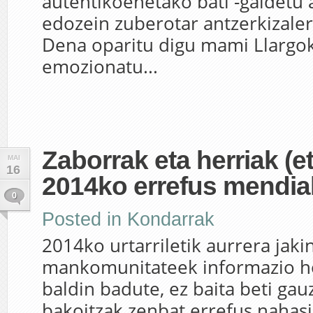
autentikoenetako bati -galdetu 
edozein zuberotar antzerkizaler
Dena oparitu digu mami Llargo
emozionatu...
Zaborrak eta herriak (et
MAI
16
2014ko errefus mendia
0
Posted in
Kondarrak
2014ko urtarriletik aurrera jaki
mankomunitateek informazio h
baldin badute, ez baita beti gauz
bakoitzak zenbat errefus nahasi