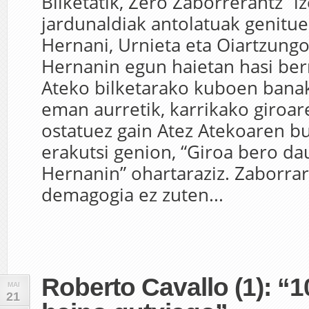
Bilketatik, Zero Zaborrerantz” 
jardunaldiak antolatuak genitue
Hernani, Urnieta eta Oiartzung
Hernanin egun haietan hasi ber
Ateko bilketarako kuboen banak
eman aurretik, karrikako giroar
ostatuez gain Atez Atekoaren b
erakutsi genion, “Giroa bero d
Hernanin” ohartaraziz. Zaborra
demagogia ez zuten...
Roberto Cavallo (1): “1
MAI
21