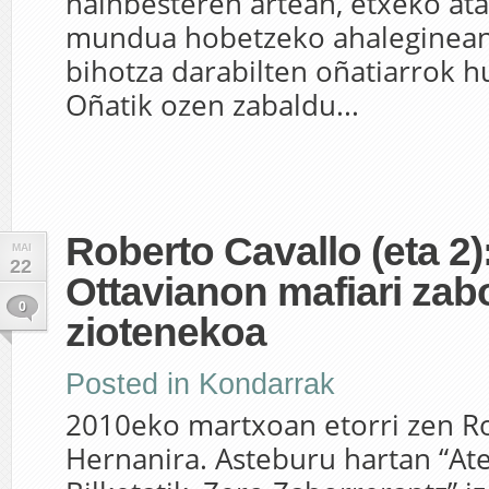
hainbesteren artean, etxeko atar
mundua hobetzeko ahaleginean
bihotza darabilten oñatiarrok h
Oñatik ozen zabaldu...
Roberto Cavallo (eta 2)
MAI
22
Ottavianon mafiari zab
0
ziotenekoa
Posted in
Kondarrak
2010eko martxoan etorri zen Ro
Hernanira. Asteburu hartan “At