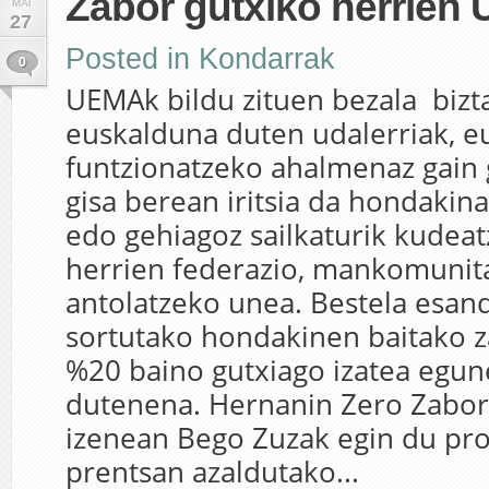
Zabor gutxiko herrien
MAI
27
Posted in
Kondarrak
0
UEMAk bildu zituen bezala biz
euskalduna duten udalerriak, e
funtzionatzeko ahalmenaz gain 
gisa berean iritsia da hondakin
edo gehiagoz sailkaturik kudeat
herrien federazio, mankomunita
antolatzeko unea. Bestela esan
sortutako hondakinen baitako z
%20 baino gutxiago izatea egun
dutenena. Hernanin Zero Zabor
izenean Bego Zuzak egin du p
prentsan azaldutako...