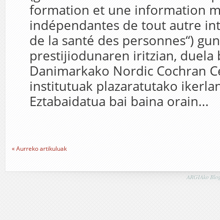
formation et une information m
indépendantes de tout autre int
de la santé des personnes“) gu
prestijiodunaren iritzian, duela 
Danimarkako Nordic Cochran C
institutuak plazaratutako ikerla
Eztabaidatua bai baina orain...
« Aurreko artikuluak
ARGIAko Blog