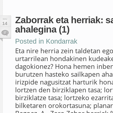
Zaborrak eta herriak: s
MAI
14
ahalegina (1)
0
Posted in
Kondarrak
Eta nire herria zein taldetan e
urtarrilean hondakinen kudeake
dagokionez? Hona hemen inbent
burutzen hasteko sailkapen ahal
irizpide nagusitzat harturik hon
lortzen den birziklapen tasa; lo
birziklatze tasa; lortzeko ezarri
bilketaren orokortasuna; plana