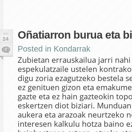
Oñatiarron burua eta b
MAI
24
Posted in
Kondarrak
0
Zubietan errauskailua jarri nahi
espekulatzaile ustelen kontrak
digu zoria ezagutzeko bestela s
ez genituen gizon eta emakume
gazte eta ez hain gazteokin topo
eskertzen diot biziari. Munduan
aukera eta arazoak neurtzeko 
interesen kalkulu hotza baino e