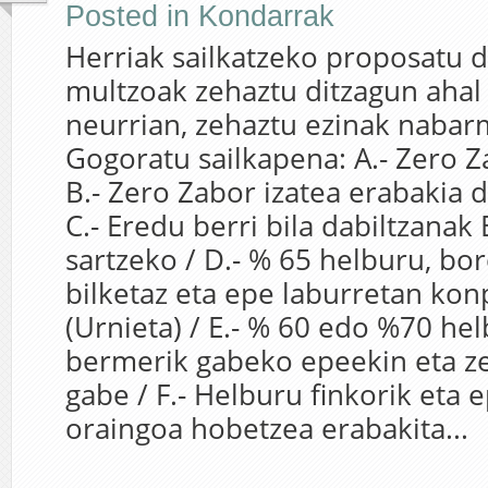
Posted in
Kondarrak
Herriak sailkatzeko proposatu 
multzoak zehaztu ditzagun aha
neurrian, zehaztu ezinak naba
Gogoratu sailkapena: A.- Zero Z
B.- Zero Zabor izatea erabakia d
C.- Eredu berri bila dabiltzanak
sartzeko / D.- % 65 helburu, b
bilketaz eta epe laburretan ko
(Urnieta) / E.- % 60 edo %70 hel
bermerik gabeko epeekin eta z
gabe / F.- Helburu finkorik eta 
oraingoa hobetzea erabakita...