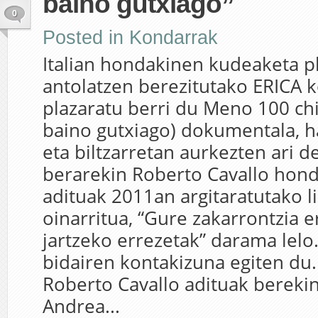
baino gutxiago”
0
Posted in
Kondarrak
Italian hondakinen kudeaketa p
antolatzen berezitutako ERICA 
plazaratu berri du Meno 100 chil
baino gutxiago) dokumentala, ha
eta biltzarretan aurkezten ari de
berarekin Roberto Cavallo hon
adituak 2011an argitaratutako 
oinarritua, “Gure zakarrontzia 
jartzeko errezetak” darama lelo
bidairen kontakizuna egiten d
Roberto Cavallo adituak berek
Andrea...