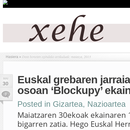
Data honetan egindako artikuluak: maiatza, 2013
Hasiera
»
Euskal grebaren jarrai
MAI
30
osoan ‘Blockupy’ ekai
0
Posted in
Gizartea
,
Nazioartea
Maiatzaren 30ekoak ekainaren 
bigarren zatia. Hego Euskal Her