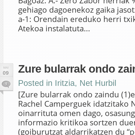
Bagoaz. A.- Zero Zabor herriak
gehiago dagoenekoz gaika jasot
a-1: Orendain ereduko herri txik
Atekoa instalatuta...
Zure bularrak ondo zai
MAI
09
Posted in
Iritzia
,
Net Hurbil
1
[Zure bularrak ondo zaindu (1)e
Rachel Camperguek idatzitako
oinarrituta omen dago, osasung
informazio kritikoa sortzen du
(goiburutzat aldarrikatzen du “