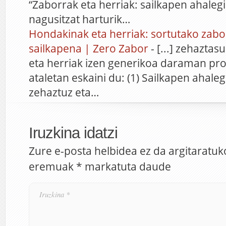
“Zaborrak eta herriak: sailkapen ahalegin
nagusitzat harturik…
Hondakinak eta herriak: sortutako zab
sailkapena | Zero Zabor
- [...] zehazta
eta herriak izen generikoa daraman p
ataletan eskaini du: (1) Sailkapen ahaleg
zehaztuz eta…
Iruzkina idatzi
Zure e-posta helbidea ez da argitaratuk
eremuak
*
markatuta daude