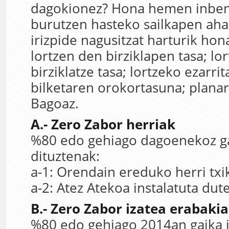
dagokionez? Hona hemen inbent
burutzen hasteko sailkapen ahal
irizpide nagusitzat harturik hon
lortzen den birziklapen tasa; lo
birziklatze tasa; lortzeko ezarri
bilketaren orokortasuna; plana
Bagoaz.
A.- Zero Zabor herriak
%80 edo gehiago dagoenekoz ga
dituztenak:
a-1: Orendain ereduko herri txi
a-2: Atez Atekoa instalatuta dut
B.- Zero Zabor izatea erabaki
%80 edo gehiago 2014an gaika 