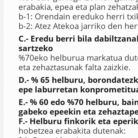
erabakia, epea eta plan zehatza
b-1: Orendain ereduko herri txi
b-2: Atez Atekoa jarriko den her
C.- Eredu berri bila dabiltzan
sartzeko
%70eko helburua markatua dute
eta zehaztasunak falta zaizkie.
D.- % 65 helburu, borondatezk
epe laburretan konprometitu
E.- % 60 edo %70 helburu, bai
gabeko epeekin eta zehaztap
F.- Helburu finkorik eta eperi
hobetzea erabakita dutenak: