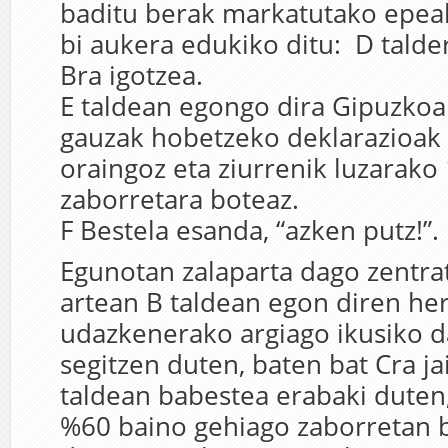
baditu berak markatutako epeak
bi aukera edukiko ditu: D talde
Bra igotzea.
E taldean egongo dira Gipuzkoa
gauzak hobetzeko deklarazioak 
oraingoz eta ziurrenik luzarako 
zaborretara boteaz.
F Bestela esanda, “azken putz!”.
Egunotan zalaparta dago zentra
artean B taldean egon diren her
udazkenerako argiago ikusiko d
segitzen duten, baten bat Cra ja
taldean babestea erabaki dute
%60 baino gehiago zaborretan 