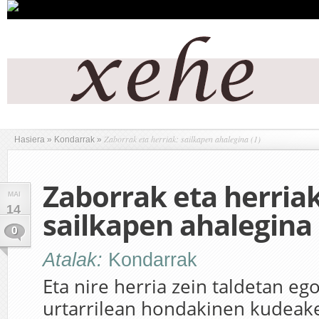
Zaborrak eta herriak: sailkapen ahalegina (1)
Hasiera
»
Kondarrak
»
Zaborrak eta herriak
MAI
14
sailkapen ahalegina 
0
Atalak:
Kondarrak
Eta nire herria zein taldetan e
urtarrilean hondakinen kudeake