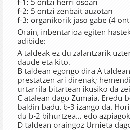
f-1: 5 ontzi herri osoan
f-2: 5 ontzi zenbait auzotan
f-3: organikorik jaso gabe (4 ont
Orain, inbentarioa egiten haste
adibide:
A taldeak ez du zalantzarik uzt
daude eta kito.
B taldean egongo dira A taldean
prestatzen ari direnak; hemend
urtarrila bitartean ikusiko da ze
C atalean dago Zumaia. Eredu be
baldin badu, b-3 izango da. Hori
du b-2 bihurtzea… edo azpiagok
D taldean oraingoz Urnieta dag