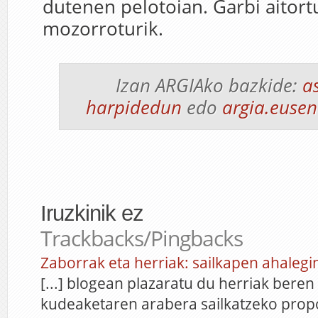
dutenen pelotoian. Garbi aitort
mozorroturik.
Izan ARGIAko bazkide:
a
harpidedun
edo
argia.eusen
Iruzkinik ez
Trackbacks/Pingbacks
Zaborrak eta herriak: sailkapen ahalegi
[...] blogean plazaratu du herriak bere
kudeaketaren arabera sailkatzeko pro