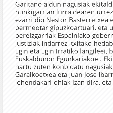
Garitano aldun nagusiak ekitald
hunkigarrian lurraldearen urr
ezarri dio Nestor Basterretxea e
bermeotar gipuzkoartuari, eta 
bereizgarriak Espainiako gober
justiziak indarrez itxitako hedab
Egin eta Egin Irratiko langileei, 
Euskaldunon Egunkariakoei. Eki
hartu zuten konbidatu nagusiak
Garaikoetxea eta Juan Jose Ibar
lehendakari-ohiak izan dira, eta 