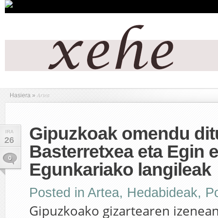
Artea
Hasiera
»
Gipuzkoak omendu dit
IRA
26
Basterretxea eta Egin e
0
Egunkariako langileak
Posted in
Artea
,
Hedabideak
,
Po
Gipuzkoako gizartearen izenean