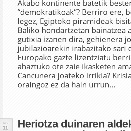
Akabo kontinente batetik beste
“demokratikoak”? Berriro ere, b
legez, Egiptoko piramideak bisi
Baliko hondartzetan bainatzea 
gutixia izanen dira, gehienera j
jubilazioarekin irabazitako sari
Europako gazte lizentziatu berri
ahaztuko ote zaie ikasketen am
Cancunera joateko irrikia? Kris
oraingoz ez da hain urrun...
Heriotza duinaren alde
MAI
11