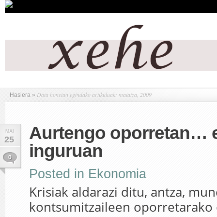
Data honetan egindako artikuluak: maiatza, 2009
Hasiera
»
Aurtengo oporretan… 
MAI
25
inguruan
0
Posted in
Ekonomia
Krisiak aldarazi ditu, antza, m
kontsumitzaileen oporretarako 