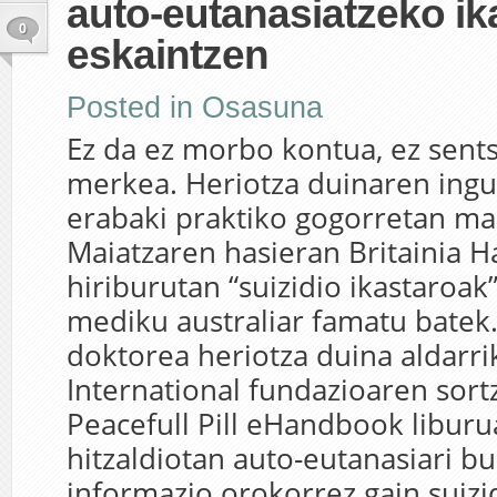
auto-eutanasiatzeko ik
0
eskaintzen
Posted in
Osasuna
Ez da ez morbo kontua, ez sent
merkea. Heriotza duinaren ingu
erabaki praktiko gogorretan ma
Maiatzaren hasieran Britainia H
hiriburutan “suizidio ikastaroak”
mediku australiar famatu batek.
doktorea heriotza duina aldarri
International fundazioaren sortz
Peacefull Pill eHandbook liburu
hitzaldiotan auto-eutanasiari b
informazio orokorrez gain suizid