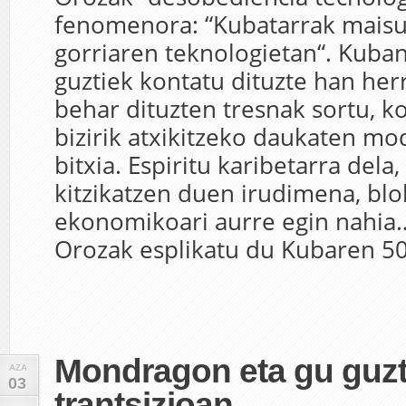
fenomenora: “Kubatarrak mais
gorriaren teknologietan“. Kuban
guztiek kontatu dituzte han her
behar dituzten tresnak sortu, 
bizirik atxikitzeko daukaten mo
bitxia. Espiritu karibetarra dela
kitzikatzen duen irudimena, bl
ekonomikoari aurre egin nahia
Orozak esplikatu du Kubaren 50
Mondragon eta gu guzt
AZA
03
trantsizioan