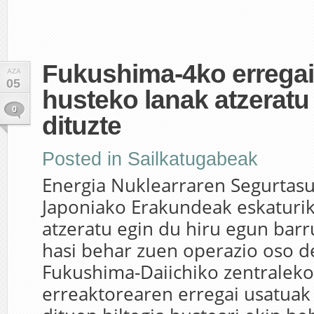
Fukushima-4ko erregai 
AZA
05
husteko lanak atzeratu
0
dituzte
Posted in
Sailkatugabeak
Energia Nuklearraren Segurtas
Japoniako Erakundeak eskaturi
atzeratu egin du hiru egun bar
hasi behar zuen operazio oso de
Fukushima-Daiichiko zentraleko
erreaktorearen erregai usatuak