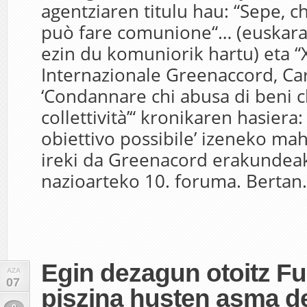
agentziaren titulu hau: “Sepe, c
può fare comunione“… (euskaraz
ezin du komuniorik hartu) eta 
Internazionale Greenaccord, Ca
‘Condannare chi abusa di beni c
collettività’“ kronikaren hasiera: 
obiettivo possibile’ izeneko ma
ireki da Greenacord erakundea
nazioarteko 10. foruma. Bertan.
Egin dezagun otoitz F
AZA
07
piszina husten asma d