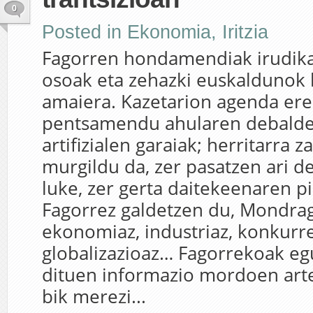
0
Posted in
Ekonomia
,
Iritzia
Fagorren hondamendiak irudik
osoak eta zehazki euskaldunok b
amaiera. Kazetarion agenda ere 
pentsamendu ahularen debalde
artifizialen garaiak; herritarra z
murgildu da, zer pasatzen ari d
luke, zer gerta daitekeenaren pi
Fagorrez galdetzen du, Mondrag
ekonomiaz, industriaz, konkurre
globalizazioaz… Fagorrekoak eg
dituen informazio mordoen art
bik merezi...