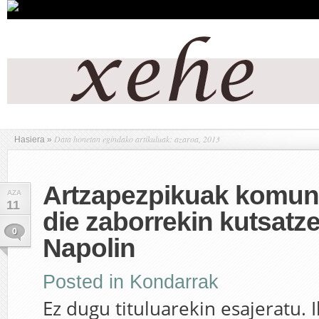
Data honetan egindako artikuluak: azaroa, 2013
Hasiera
»
Artzapezpikuak komun
AZA
11
die zaborrekin kutsat
0
Napolin
Posted in
Kondarrak
Ez dugu tituluarekin esajeratu. 