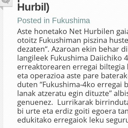
0
Hurbil)
Posted in
Fukushima
Aste honetako Net Hurbilen gai
otoitz Fukushiman piszina hust
dezaten“. Azaroan ekin behar d
langileek Fukushima Daiichiko 4
erreaktorearen erregai biltegia 
eta operazioa aste pare baterak
duten “Fukushima-4ko erregai b
lanak atzeratu egin dituzte” alb
genuenez. Lurrikarak birrindut
bi urte eta erdiz goiti egoera t
edukitako erregaiok leku seguru