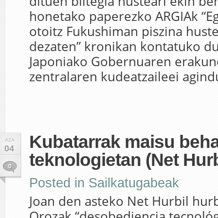
dituen biltegia husteari ekin be
honetako paperezko ARGIAk “E
otoitz Fukushiman piszina hust
dezaten” kronikan kontatuko du
Japoniako Gobernuaren eraku
zentralaren kudeatzaileei agindu
Kubatarrak maisu beha
AZA
04
teknologietan (Net Hurb
0
Posted in
Sailkatugabeak
Joan den asteko Net Hurbil hur
Orozak “desobediencia tecnológ