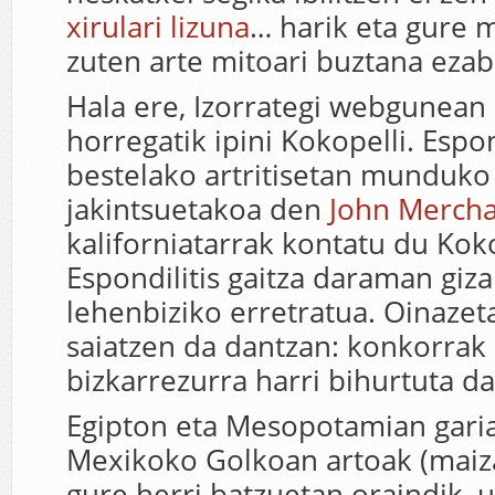
xirulari lizuna
… harik eta gure m
zuten arte mitoari buztana ezab
Hala ere, Izorrategi webgunean
horregatik ipini Kokopelli. Espon
bestelako artritisetan munduko
jakintsuetakoa den
John Merch
kaliforniatarrak kontatu du Koko
Espondilitis gaitza daraman giz
lehenbiziko erretratua. Oinazet
saiatzen da dantzan: konkorrak
bizkarrezurra harri bihurtuta da
Egipton eta Mesopotamian gari
Mexikoko Golkoan artoak (maiza
gure herri batzuetan oraindik, 