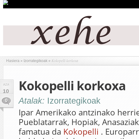
Kokopelli korkoxa
Hasiera
»
Izorrategikoak
»
Kokopelli korkoxa
AZA
10
Atalak:
Izorrategikoak
0
Ipar Amerikako antzinako herrie
Pueblatarrak, Hopiak, Anasazia
famatua da
Kokopelli
. Europarr