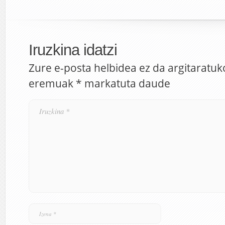
Iruzkina idatzi
Zure e-posta helbidea ez da argitaratuk
eremuak
*
markatuta daude