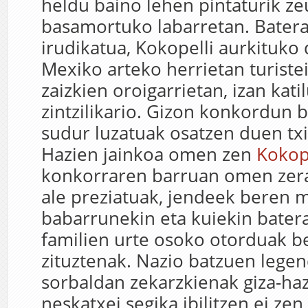
heldu baino lehen pintaturik z
basamortuko labarretan. Batera
irudikatua, Kokopelli aurkituko
Mexiko arteko herrietan turistei
zaizkien oroigarrietan, izan kati
zintzilikario. Gizon konkordun 
sudur luzatuak osatzen duen txi
Hazien jainkoa omen zen
Kokop
konkorraren barruan omen zer
ale preziatuak, jendeek beren 
babarrunekin eta kuiekin batera
familien urte osoko otorduak 
zituztenak. Nazio batzuen legen
sorbaldan zekarzkienak giza-haz
neskatxei segika ibilitzen ei zen