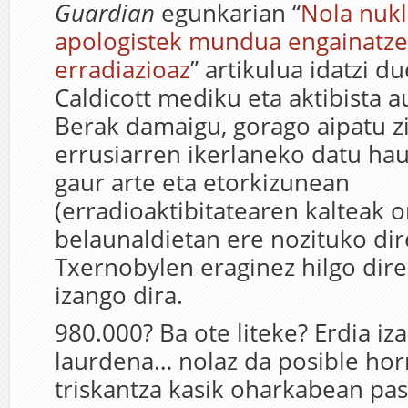
Guardian
egunkarian “
Nola nuk
apologistek mundua engainatz
erradiazioaz
” artikulua idatzi d
Caldicott mediku eta aktibista au
Berak damaigu, gorago aipatu zi
errusiarren ikerlaneko datu hau
gaur arte eta etorkizunean
(erradioaktibitatearen kalteak
belaunaldietan ere nozituko dir
Txernobylen eraginez hilgo dir
izango dira.
980.000? Ba ote liteke? Erdia iz
laurdena… nolaz da posible hor
triskantza kasik oharkabean pas