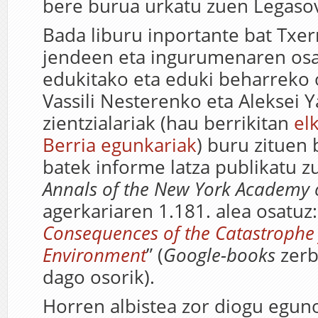
bere burua urkatu zuen Legaso
Bada liburu inportante bat Txe
jendeen eta ingurumenaren os
edukitako eta eduki beharreko 
Vassili Nesterenko eta Aleksei 
zientzialariak (hau berrikitan
elk
Berria egunkariak
) buru zituen
batek informe latza publikatu 
Annals of the New York Academy o
agerkariaren 1.181. alea osatuz:
Consequences of the Catastrophe
Environment
” (
Google-books
zerb
dago osorik).
Horren albistea zor diogu egu