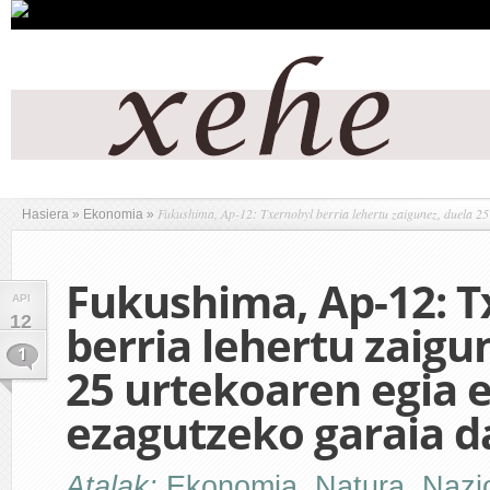
Fukushima, Ap-12: Txernobyl berria lehertu zaigunez, duela 25
Hasiera
»
Ekonomia
»
Fukushima, Ap-12: T
API
12
berria lehertu zaigu
1
25 urtekoaren egia 
ezagutzeko garaia d
Atalak:
Ekonomia
,
Natura
,
Nazi