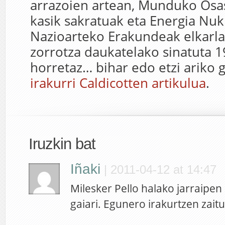
arrazoien artean, Munduko Os
kasik sakratuak eta Energia Nuk
Nazioarteko Erakundeak elkarla
zorrotza daukatelako sinatuta 1
horretaz… bihar edo etzi ariko g
irakurri Caldicotten artikulua
.
Iruzkin bat
Iñaki
|
2011-04-12 at 14:47
Milesker Pello halako jarraipen 
gaiari. Egunero irakurtzen zait