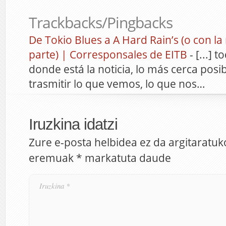
Trackbacks/Pingbacks
De Tokio Blues a A Hard Rain’s (o con la
parte) | Corresponsales de EITB
- [...] 
donde está la noticia, lo más cerca posi
trasmitir lo que vemos, lo que nos…
Iruzkina idatzi
Zure e-posta helbidea ez da argitaratuk
eremuak
*
markatuta daude