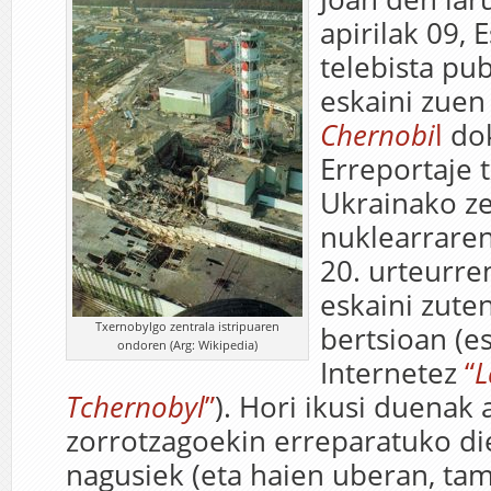
apirilak 09, 
telebista pu
eskaini zue
Chernobi
l
dok
Erreportaje 
Ukrainako ze
nuklearraren
20. urteurr
eskaini zute
Txernobylgo zentrala istripuaren
bertsioan (e
ondoren (Arg: Wikipedia)
Internetez
“
L
Tchernobyl
”
). Hori ikusi duenak 
zorrotzagoekin erreparatuko d
nagusiek (eta haien uberan, tam