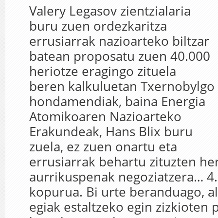
Valery Legasov zientzialaria
buru zuen ordezkaritza
errusiarrak nazioarteko biltzar
batean proposatu zuen 40.000
heriotze eragingo zituela
beren kalkuluetan Txernobylgo
hondamendiak, baina Energia
Atomikoaren Nazioarteko
Erakundeak, Hans Blix buru
zuela, ez zuen onartu eta
errusiarrak behartu zituzten he
aurrikuspenak negoziatzera… 4.
kopurua. Bi urte beranduago, al
egiak estaltzeko egin zizkioten p