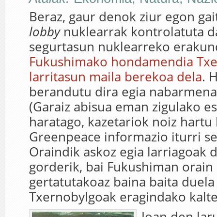
Beraz, gaur denok ziur egon gai
lobby
nuklearrak kontrolatuta 
segurtasun nuklearreko eraku
Fukushimako hondamendia Txe
larritasun maila berekoa dela
. 
berandutu dira egia nabarmena 
(Garaiz abisua eman zigulako e
haratago, kazetariok noiz hart
Greenpeace informazio iturri ser
Oraindik askoz egia larriagoak 
gorderik, bai Fukushiman orain 
gertatutakoaz baina baita duela
Txernobylgoak eragindako kalte
Joan den lar