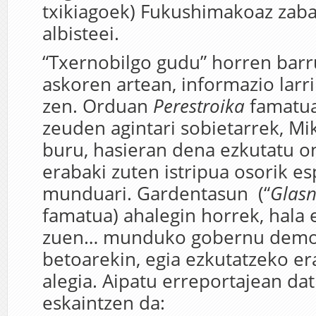
txikiagoek) Fukushimakoaz zaba
albisteei.
“Txernobilgo gudu” horren barr
askoren artean, informazio larri
zen. Orduan
Perestroika
famatua
zeuden agintari sobietarrek, Mi
buru, hasieran dena ezkutatu 
erabaki zuten istripua osorik es
munduari. Gardentasun (“
Glasn
famatua) ahalegin horrek, hala e
zuen… munduko gobernu demo
betoarekin, egia ezkutatzeko er
alegia. Aipatu erreportajean da
eskaintzen da: