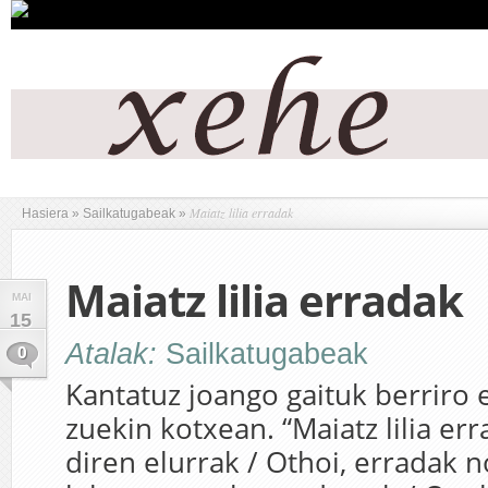
Maiatz lilia erradak
Hasiera
»
Sailkatugabeak
»
Maiatz lilia erradak
MAI
15
Atalak:
Sailkatugabeak
0
Kantatuz joango gaituk berriro 
zuekin kotxean. “Maiatz lilia er
diren elurrak / Othoi, erradak 