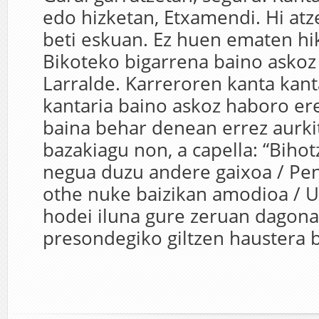
edo hizketan, Etxamendi. Hi atz
beti eskuan. Ez huen ematen hi
Bikoteko bigarrena baino askoz
Larralde. Karreroren kanta kan
kantaria baino askoz haboro ere
baina behar denean errez aurki
bazakiagu non, a capella: “Bihot
negua duzu andere gaixoa / Pena
othe nuke baizikan amodioa / U
hodei iluna gure zeruan dagona 
presondegiko giltzen haustera b