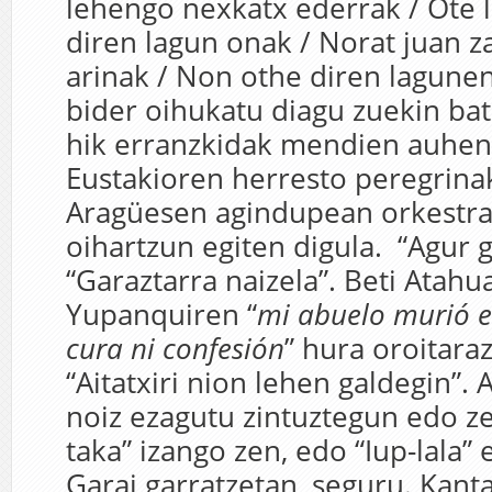
lehengo nexkatx ederrak / Ote l
diren lagun onak / Norat juan z
arinak / Non othe diren lagune
bider oihukatu diagu zuekin bat
hik erranzkidak mendien auhen
Eustakioren herresto peregrin
Aragüesen agindupean orkestra t
oihartzun egiten digula. “Agur 
“Garaztarra naizela”. Beti Atahu
Yupanquiren “
mi abuelo murió e
cura ni confesión
” hura oroitara
“Aitatxiri nion lehen galdegin”.
noiz ezagutu zintuztegun edo zer
taka” izango zen, edo “Iup-lala” 
Garai garratzetan, seguru. Kant