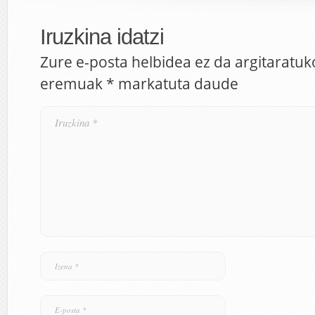
Iruzkina idatzi
Zure e-posta helbidea ez da argitaratuk
eremuak
*
markatuta daude