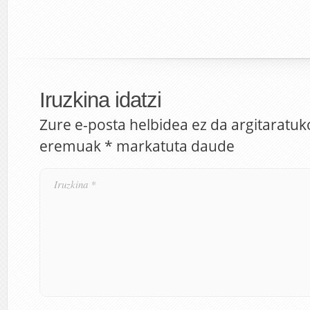
Iruzkina idatzi
Zure e-posta helbidea ez da argitaratuk
eremuak
*
markatuta daude