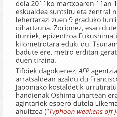
dela 2011ko martxoaren 11an 19
eskualdea suntsitu eta zentral 
lehertarazi zuen 9 graduko lurr
oihartzuna. Zorionez, esan dute
iturriek, epizentroa Fukushimat
kilometrotara eduki du. Tsunami
badute ere, metro erditan gerat
duen tiraina.
Tifoiek dagokienez,
AFP
agentzi
arratsaldean azaldu du Francisc
Japoniako kostaldetik urrutiratu 
handienak Oshima uhartean era
agintariek espero dutela Likema 
ahultzea (“
Typhoon weakens off 