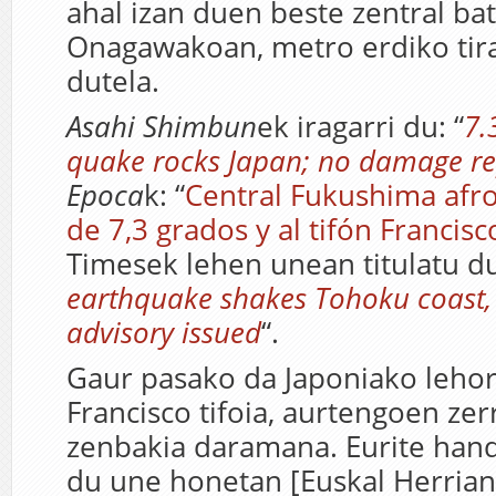
ahal izan duen beste zentral ba
Onagawakoan, metro erdiko tira
dutela.
Asahi Shimbun
ek iragarri du: “
7.
quake rocks Japan; no damage re
Epoca
k: “
Central Fukushima afr
de 7,3 grados y al tifón Francisc
Timesek lehen unean titulatu du
earthquake shakes Tohoku coast,
advisory issued
“.
Gaur pasako da Japoniako lehorr
Francisco tifoia, aurtengoen ze
zenbakia daramana. Eurite hand
du une honetan [Euskal Herrian