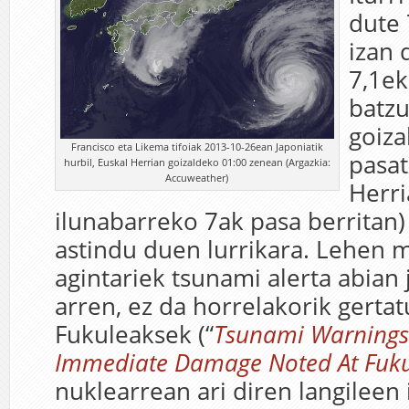
dute 
izan 
7,1ek
batzu
goiza
Francisco eta Likema tifoiak 2013-10-26ean Japoniatik
pasat
hurbil, Euskal Herrian goizaldeko 01:00 zenean (Argazkia:
Accuweather)
Herri
ilunabarreko 7ak pasa berritan
astindu duen lurrikara. Lehen
agintariek tsunami alerta abian 
arren, ez da horrelakorik gertat
Fukuleaksek (“
Tsunami Warnings
Immediate Damage Noted At Fuku
nuklearrean ari diren langileen i