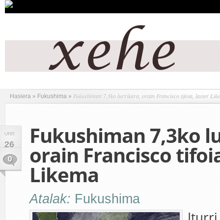
Fukushiman 7,3ko lurrikara, orain Francisco tifoia, laster Li
Hasiera
»
Fukushima
»
Fukushiman 7,3ko lu
URR
26
orain Francisco tifoia
0
Likema
Atalak:
Fukushima
Iturr