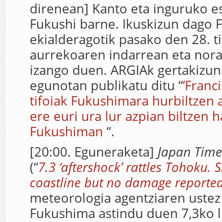
direnean] Kanto eta inguruko e
Fukushi barne. Ikuskizun dago 
ekialderagotik pasako den 28. ti
aurrekoaren indarrean eta nora
izango duen. ARGIAk gertakizun
egunotan publikatu ditu “
‘Franci
tifoiak Fukushimara hurbiltzen 
ere euri ura lur azpian biltzen h
Fukushiman
“.
[20:00. Eguneraketa]
Japan Time
(“
7.3 ‘aftershock’ rattles Tohoku.
S
coastline but no damage reporte
meteorologia agentziaren ustez
Fukushima astindu duen 7,3ko l