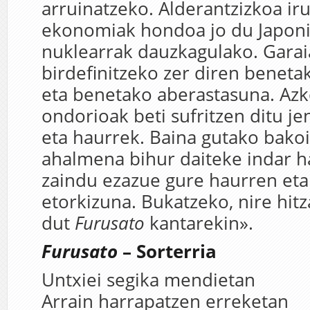
arruinatzeko. Alderantzizkoa iru
ekonomiak hondoa jo du Japoni
nuklearrak dauzkagulako. Garai
birdefinitzeko zer diren beneta
eta benetako aberastasuna. Azk
ondorioak beti sufritzen ditu j
eta haurrek. Baina gutako bako
ahalmena bihur daiteke indar h
zaindu ezazue gure haurren eta
etorkizuna. Bukatzeko, nire hit
dut
Furusato
kantarekin».
Furusato
– Sorterria
Untxiei segika mendietan
Arrain harrapatzen erreketan