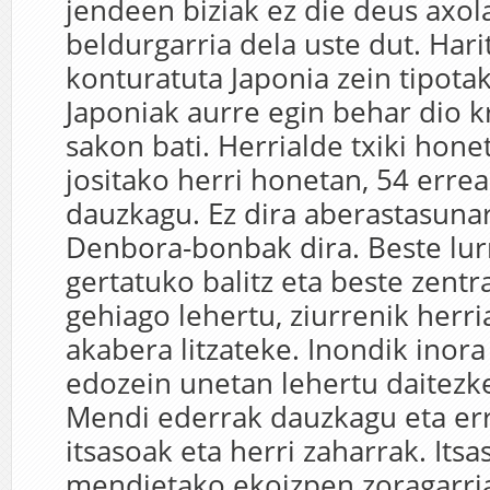
jendeen biziak ez die deus axol
beldurgarria dela uste dut. Hari
konturatuta Japonia zein tipota
Japoniak aurre egin behar dio kr
sakon bati. Herrialde txiki honet
jositako herri honetan, 54 erre
dauzkagu. Ez dira aberastasunar
Denbora-bonbak dira. Beste lur
gertatuko balitz eta beste zentr
gehiago lehertu, ziurrenik herr
akabera litzateke. Inondik inora 
edozein unetan lehertu daitezk
Mendi ederrak dauzkagu eta er
itsasoak eta herri zaharrak. Itsa
mendietako ekoizpen zoragarri