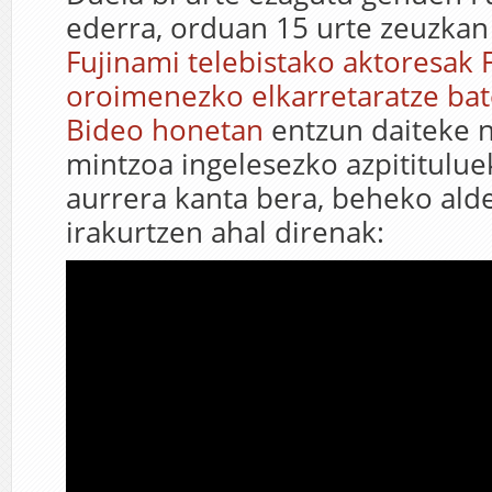
ederra, orduan 15 urte zeuzka
Fujinami telebistako aktoresak
oroimenezko elkarretaratze ba
Bideo honetan
entzun daiteke n
mintzoa ingelesezko azpitituluek
aurrera kanta bera, beheko ald
irakurtzen ahal direnak: