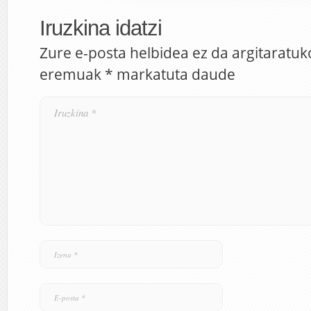
Iruzkina idatzi
Zure e-posta helbidea ez da argitaratuk
eremuak
*
markatuta daude