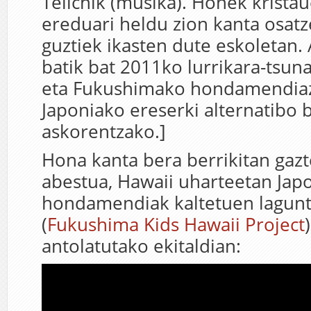
Teiichik (musika). Honek krista
ereduari heldu zion kanta osat
guztiek ikasten dute eskoletan.
batik bat 2011ko lurrikara-tsun
eta Fukushimako hondamendiaz 
Japoniako ereserki alternatibo 
askorentzako.]
Hona kanta bera berrikitan gazt
abestua, Hawaii uharteetan Jap
hondamendiak kaltetuen lagunt
(
Fukushima Kids Hawaii Project
antolatutako ekitaldian: