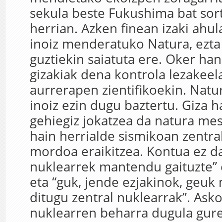
sekula beste Fukushima bat sor
herrian. Azken finean izaki ahul
inoiz menderatuko Natura, ezta
guztiekin saiatuta ere. Oker han
gizakiak dena kontrola lezakeel
aurrerapen zientifikoekin. Natur
inoiz ezin dugu baztertu. Giza h
gehiegiz jokatzea da natura me
hain herrialde sismikoan zentra
mordoa eraikitzea. Kontua ez da
nuklearrek mantendu gaituzte” e
eta “guk, jende ezjakinok, geu
ditugu zentral nuklearrak”. Asko
nuklearren beharra dugula gur