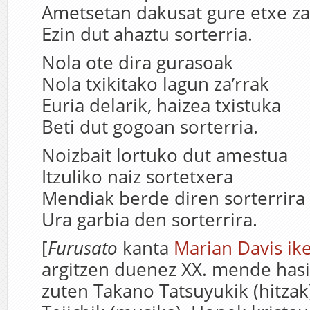
Ametsetan dakusat gure etxe z
Ezin dut ahaztu sorterria.
Nola ote dira gurasoak
Nola txikitako lagun za’rrak
Euria delarik, haizea txistuka
Beti dut gogoan sorterria.
Noizbait lortuko dut amestua
Itzuliko naiz sortetxera
Mendiak berde diren sorterrira
Ura garbia den sorterrira.
[
Furusato
kanta
Marian Davis ike
argitzen duenez XX. mende hasi
zuten Takano Tatsuyukik (hitza