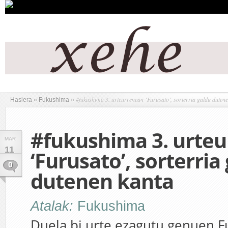
#fukushima 3. urteurrenean ‘Furusato’, sorterria galdu duten
Hasiera
»
Fukushima
»
#fukushima 3. urte
MAR
11
‘Furusato’, sorterria
0
dutenen kanta
Atalak:
Fukushima
Duela bi urte ezagutu genuen F