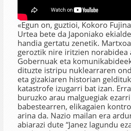
«Egun on, guztioi, Kokoro Fujina
Urtea bete da Japoniako ekialde
handia gertatu zenetik. Martxo
geroztik nire iritzien norabidea
Gobernuak eta komunikabideek
dituzte istripu nuklearraren on
eta gizakiaren historian gelditu
katastrofe izugarri bat izan. Err
buruzko arau malguegiak ezarr
babestearren, elikagaien kontro
arina da. Nazio mailan era ard
abiarazi dute “Janez lagundu ez