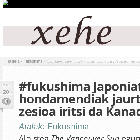
#fukushima Japoniatik hondamendiak jaurti 134 zesioa iritsi
Hasiera
»
Fukushima
»
#fukushima Japonia
MAR
20
hondamendiak jaurt
0
zesioa iritsi da Kan
Atalak:
Fukushima
Albistea
The Vancouver Sun
egun