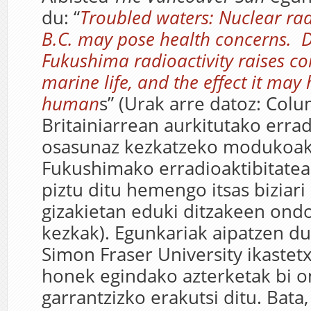
du: “
Troubled waters: Nuclear rad
B.C. may pose health concerns. D
Fukushima radioactivity raises co
marine life, and the effect it may
human
s” (Urak arre datoz: Col
Britainiarrean aurkitutako errad
osasunaz kezkatzeko modukoak 
Fukushimako erradioaktibitatea
piztu ditu hemengo itsas biziari
gizakietan eduki ditzakeen ond
kezkak). Egunkariak aipatzen du
Simon Fraser University ikastet
honek egindako azterketak bi o
garrantzizko erakutsi ditu. Bata