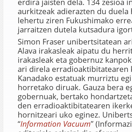
erdira jaisten dela. 134 zesioa
aurkitzeak adierazten du duela 
lehertu ziren Fukushimako err
jarraitzen dutela kutsadura igor
Simon Fraser unibertsitatean ar
Alava irakasleak aipatu du herri
irakasleak eta gobernuz kanpo
ari direla erradioaktibitatearen 
Kanadako estatuak murriztu egin
horretako diruak. Gauza bera e
gobernuak, bertako hondartzetar
den erradioaktibitatearen ikerk
hornitzeari uko eginez. Unibert
“
Information Vacuum
” (Informaz