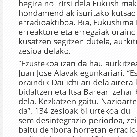
hegiraino iritsi dela Fukushima
hondamendiak isuritako kutsad
erradioaktiboa. Bia, Fukushima 
erreaktore eta erregaiak oraind
kusatzen segitzen dutela, aurki
zesioa delako.
“Ezustekoa izan da hau aurkitzea
Juan Jose Alavak egunkariari. “E
oraindik Dai-ichi ari dela airera
bidaltzen eta Itsa Barean zehar
dela. Kezkatzen gaitu. Nazioart
da”. 134 zesioak bi urtekoa du
semidesintegrazio-periodoa, ze
baitu denbora horretan erradioa