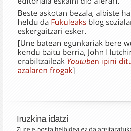
editoriala eskaini dio aferari.
Beste askotan bezala, albiste h
heldu da
Fukuleaks
blog soziala
eskergaitzari esker.
[Une batean egunkariak bere w
kendu baitu berria, John Hutch
erabiltzaileak
Youtube
n ipini di
azalaren frogak
]
Iruzkina idatzi
Zure e-posta helbidea ez da argitaratuk