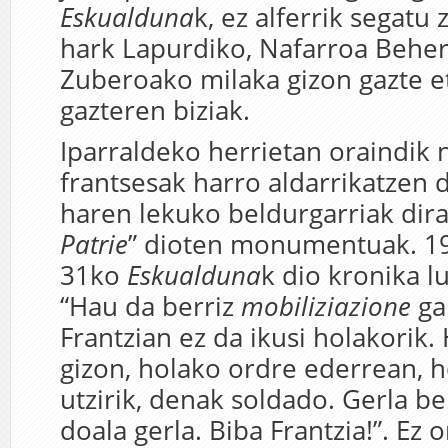
Eskualduna
k, ez alferrik segatu 
hark Lapurdiko, Nafarroa Behe
Zuberoako milaka gizon gazte e
gazteren biziak.
Iparraldeko herrietan oraindik 
frantsesak harro aldarrikatzen 
haren lekuko beldurgarriak dira
Patrie
” dioten monumentuak. 19
31ko
Eskualduna
k dio kronika l
“Hau da berriz
mobiliziazione
ga
Frantzian ez da ikusi holakorik.
gizon, holako ordre ederrean, ho
utzirik, denak soldado. Gerla b
doala gerla. Biba Frantzia!”. Ez