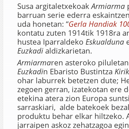
Susa argitaletxekoak
Armiarma
p
barruan serie ederra eskaintzen
uda honetan: “
Gerla Handiak 100
kontatu zuten 1914tik 1918ra a
hustea Iparraldeko
Eskualduna
e
Euzkadi
aldizkarietan.
Armiarma
ren asteroko piluletan 
Euzkadi
n Ebaristo Bustintza
Kiri
ohar laburrek betetzen dute; H
zegoen gerran, izatekotan ere 
etekina atera zion Europa sunts
sarraskiari, alde batekoek beza
produktu behar elkar hiltzeko. A
jarraipen askoz zehatzagoa egi