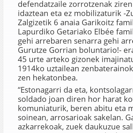
defendatzaile zorrotzenak ziren
idaztean eta ez mobilizaturik -
Zalgizetik 6 anaia Garikoitz fami
Lapurdiko Getariako Elbée famil
gehi arrebaren senarra gehi ar
Gurutze Gorrian boluntario!- e
45 urte arteko gizonek imajinat
1914ko uztailean zenbateraino
zen hekatonbea.
“Estonagarri da eta, kontsolagar
soldado joan diren hor harat ko
komuniaturik, beren abitu eta 
soinean, arrosarioak sakelan. G
azkarrekoak, zuek daukuzue sa