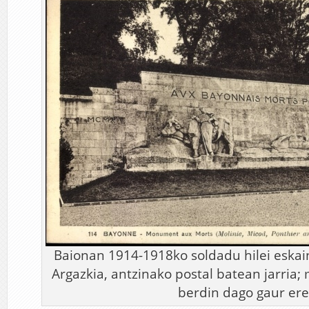
Baionan 1914-1918ko soldadu hilei esk
Argazkia, antzinako postal batean jarri
berdin dago gaur ere