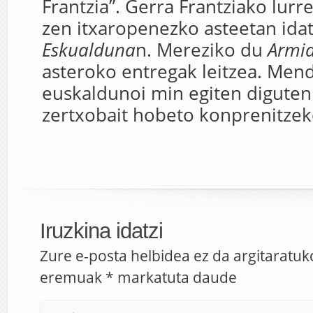
Frantzia”. Gerra Frantziako lurr
zen itxaropenezko asteetan idat
Eskualduna
n. Mereziko du
Armi
asteroko entregak leitzea. Men
euskaldunoi min egiten diguten
zertxobait hobeto konprenitzek
Iruzkina idatzi
Zure e-posta helbidea ez da argitaratuk
eremuak
*
markatuta daude