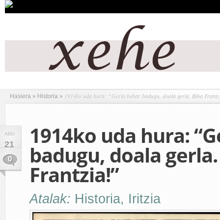
1914ko uda hura: “Gerla behar badugu, doala gerla. Biba Frantz
Hasiera
»
Historia
»
1914ko uda hura: “G
ABU
21
badugu, doala gerla.
0
Frantzia!”
Atalak:
Historia
,
Iritzia