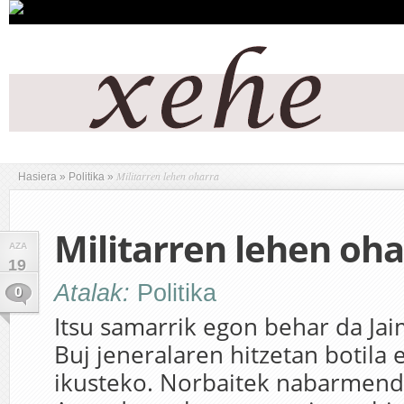
Militarren lehen oharra
Hasiera
»
Politika
»
Militarren lehen oha
AZA
19
Atalak:
Politika
0
Itsu samarrik egon behar da J
Buj jeneralaren hitzetan botila 
ikusteko. Norbaitek nabarmend