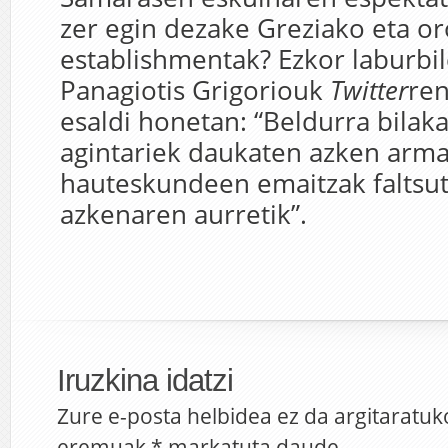
zer egin dezake Greziako eta o
establishmentak? Ezkor laburbi
Panagiotis Grigoriouk
Twitter
ren
esaldi honetan: “Beldurra bilak
agintariek daukaten azken arma
hauteskundeen emaitzak faltsu
azkenaren aurretik”.
Iruzkina idatzi
Zure e-posta helbidea ez da argitaratuk
eremuak
*
markatuta daude