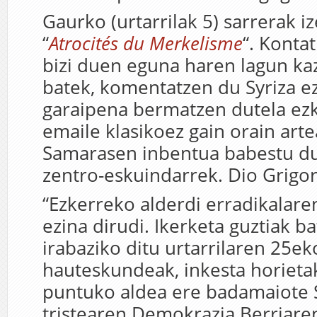
Gaurko (urtarrilak 5) sarrerak 
“
Atrocités du Merkelisme
“. Konta
bizi duen eguna haren lagun ka
batek, komentatzen du Syriza e
garaipena bermatzen dutela ez
emaile klasikoez gain orain art
Samarasen inbentua babestu du
zentro-eskuindarrek. Dio Grigor
“Ezkerreko alderdi erradikalare
ezina dirudi. Ikerketa guztiak ba
irabaziko ditu urtarrilaren 25ek
hauteskundeak, inkesta horieta
puntuko aldea ere badamaiote
tristearen Demokrazia Berriaren