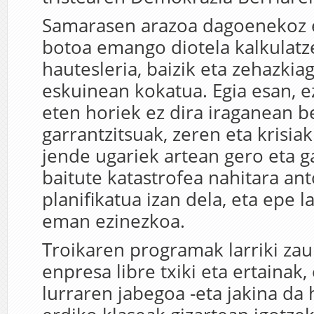
Samarasen arazoa dagoenekoz e
botoa emango diotela kalkulatz
hautesleria, baizik eta zehazkia
eskuinean kokatua. Egia esan, e
eten horiek ez dira iraganean b
garrantzitsuak, zeren eta krisiak
jende ugariek artean gero eta g
baitute katastrofea nahitara ant
planifikatua izan dela, eta epe 
eman ezinezkoa.
Troikaren programak larriki zaur
enpresa libre txiki eta ertainak,
lurraren jabegoa -eta jakina da 