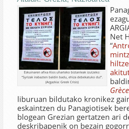
Panag
ezag
ARGIA
Net H
“
Antr
mintz
hiltz
akitu
Eskuinaren afixa Kios uharteko biztanleak izutzeko:
“Syrizak irabazten baldin badu, ehiza debekatuko du!”.
baldi
(Argazkia: Greek Crisis)
Grèc
liburuan bildutako kronikez gai
eskaintzen du Panagiotisek be
blogean Grezian gertatzen ari 
deskribapenik on bezain gogorr