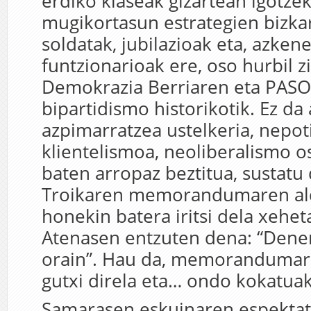
erdiko klaseak gizartean igotz
mugikortasun estrategien bizkar
soldatak, jubilazioak eta, azkene
funtzionarioak ere, oso hurbil z
Demokrazia Berriaren eta PAS
bipartidismo historikotik. Ez da
azpimarratzea ustelkeria, nepo
klientelismoa, neoliberalismo 
baten arropaz beztitua, sustatu 
Troikaren memorandumaren al
honekin batera iritsi dela xeheta
Atenasen entzuten dena: “Dene
orain”. Hau da, memoranduma
gutxi direla eta… ondo kokatuak
Samarasen eskuinaren espektati