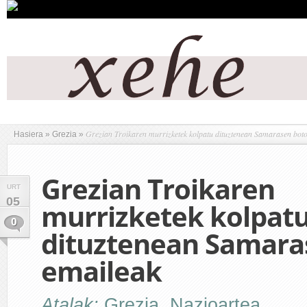
Grezian Troikaren murrizketek kolpatu dituztenean Samarasen bot
Hasiera
»
Grezia
»
Grezian Troikaren
URT
05
murrizketek kolpat
0
dituztenean Samara
emaileak
Atalak:
Grezia
,
Nazioartea