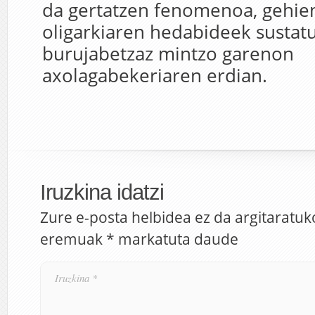
da gertatzen fenomenoa, gehiene
oligarkiaren hedabideek sustatu
burujabetzaz mintzo garenon
axolagabekeriaren erdian.
Iruzkina idatzi
Zure e-posta helbidea ez da argitaratuk
eremuak
*
markatuta daude