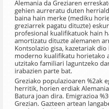
Alemania da Greziaren erreskat
gehien aurreratu duten herrial
baina hain merke (mediku hori
greziarrek pagatu dituzte) esku
profesional kualifikatuok hain 
amortizatu dituzte alemanen ar
Kontsolazio gisa, kazetariak dio 
moderno kualifikatu horietako 
utzitako familiari laguntzeko da
irabazien parte bat.
Greziako populazioaren %2ak e
herritik, horien erdiak Alemani
Batura joan dira. Emigrazioa %
Grezian. Gazteen artean langab