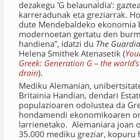
dezakegu ‘G belaunaldia’: gaztea
karreradunak eta greziarrak. Ho
dute Mendebaldeko ekonomia b
modernoetan gertatu den burm
handiena”, idatzi du
The Guardi
Helena Smithek Atenasetik (
You
Greek: Generation G – the world’s
drain
).
Mediku Alemanian, unibertsitat
Britainia Handian, dendari Est
populazioaren odolustea da Gr
hondamendi ekonomikoaren o
larrienetako. Alemaniara joan 
35.000 mediku greziar, kopuru h