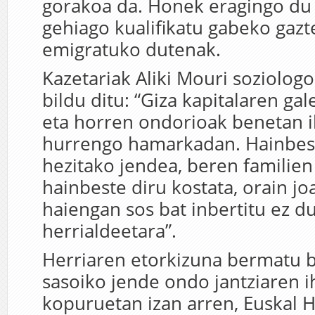
gorakoa da. Honek eragingo du 
gehiago kualifikatu gabeko gazt
emigratuko dutenak.
Kazetariak Aliki Mouri soziolog
bildu ditu: “Giza kapitalaren gal
eta horren ondorioak benetan i
hurrengo hamarkadan. Hainbest
hezitako jendea, beren familien
hainbeste diru kostata, orain jo
haiengan sos bat inbertitu ez d
herrialdeetara”.
Herriaren etorkizuna bermatu 
sasoiko jende ondo jantziaren i
kopuruetan izan arren, Euskal H