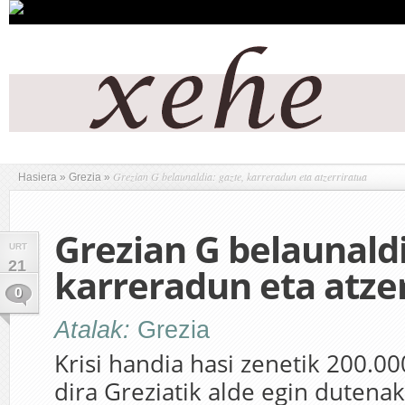
Grezian G belaunaldia: gazte, karreradun eta atzerriratua
Hasiera
»
Grezia
»
Grezian G belaunaldi
URT
21
karreradun eta atze
0
Atalak:
Grezia
Krisi handia hasi zenetik 200.0
dira Greziatik alde egin dutenak