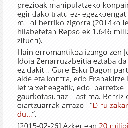
prezioak manipulatzeko konpai
egindako tratu ez-legezkoengat
milioi berriko zigorra (2014ko 
hilabetetan Repsolek
1.646
mili
zituen).
Hain erromantikoa izango zen J
Idoia Zenarruzabeitia eztabaida
ez dakit… Gure Esku Dagon part
alde eta kontra, edo Erabakitze
letra xeheagatik, edo Ibarretxe
gaurkotasunaz. Lastima. Berriz 
oiartzuarrak arrazoi: “
Diru zakar
du…
“.
[2015-02-26] Azkenean
20 milio