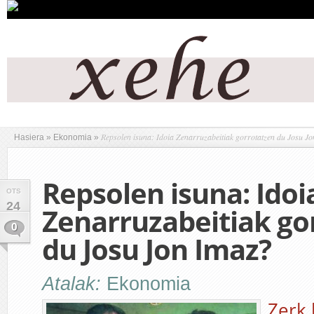
Repsolen isuna: Idoia Zenarruzabeitiak gorrotatzen du Josu J
Hasiera
»
Ekonomia
»
Repsolen isuna: Idoi
OTS
24
Zenarruzabeitiak go
0
du Josu Jon Imaz?
Atalak:
Ekonomia
Zerk 