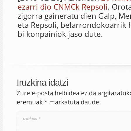
ezarri dio CNMCk Repsoli
. Orot
zigorra gaineratu dien Galp, Mer
eta Repsoli, belarrondokoarrik
bi konpainiok jaso dute.
Iruzkina idatzi
Zure e-posta helbidea ez da argitaratuk
eremuak
*
markatuta daude