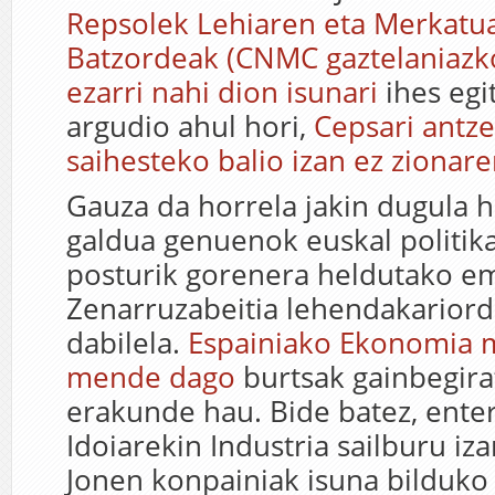
Repsolek Lehiaren eta Merkatu
Batzordeak (CNMC gaztelaniazko
ezarri nahi dion isunari
ihes egi
argudio ahul hori,
Cepsari antz
saihesteko balio izan ez zionar
Gauza da horrela jakin dugula h
galdua genuenok euskal politik
posturik gorenera heldutako 
Zenarruzabeitia lehendakarior
dabilela.
Espainiako Ekonomia m
mende dago
burtsak gainbegira
erakunde hau. Bide batez, ente
Idoiarekin Industria sailburu iz
Jonen konpainiak isuna bilduko