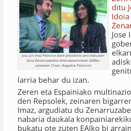
ditu 
Idoia
Zenar
Jose 
gobe
elkar
Josu Jon Imaz Petronor (bere presidente zen) erakusten
adisk
Idoia Zenarruzabeitia lehendakariordeari 2008ko
uztailaren 21ean. (Argazkia: Petronor)
genit
larria behar du izan.
Zeren eta Espainiako multinazi
den Repsolek, zeinaren bigarren
Imaz, argudiatu du Zenarruzabei
nabaria daukala konpainiarekiko
bukatu ote zuten EAJko bi arrai