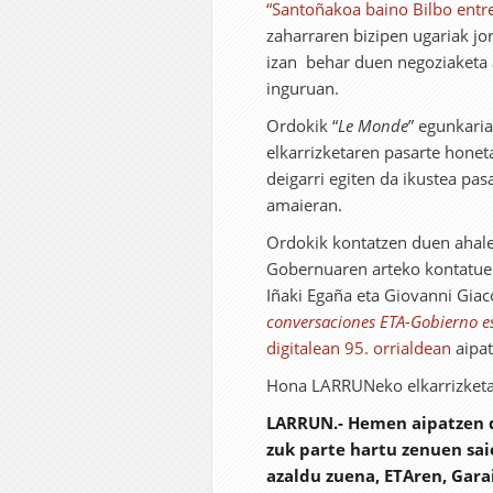
“Santoñakoa baino Bilbo entr
zaharraren bizipen ugariak jo
izan behar duen negoziaketa 
inguruan.
Ordokik “
Le Monde
” egunkaria
elkarrizketaren pasarte hone
deigarri egiten da ikustea pas
amaieran.
Ordokik kontatzen duen ahale
Gobernuaren arteko kontatuen 
Iñaki Egaña eta Giovanni Giac
conversaciones ETA-Gobierno e
digitalean 95. orrialdean
aipat
Hona LARRUNeko elkarrizketar
LARRUN.- Hemen aipatzen d
zuk parte hartu zenuen sai
azaldu zuena, ETAren, Gar