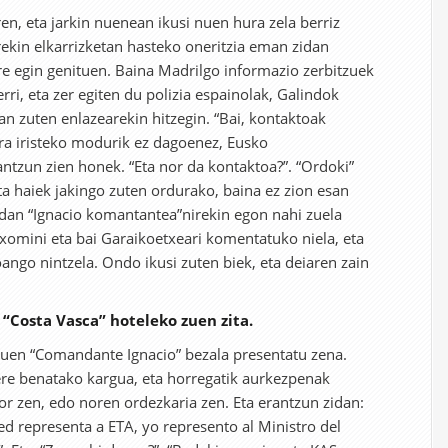
en, eta jarkin nuenean ikusi nuen hura zela berriz
ekin elkarrizketan hasteko oneritzia eman zidan
re egin genituen. Baina Madrilgo informazio zerbitzuek
rri, eta zer egiten du polizia espainolak, Galindok
n zuten enlazearekin hitzegin. “Bai, kontaktoak
ra iristeko modurik ez dagoenez, Eusko
rantzun zien honek. “Eta nor da kontaktoa?”. “Ordoki”
ta haiek jakingo zuten ordurako, baina ez zion esan
aidan “Ignacio komantantea”nirekin egon nahi zuela
xomini eta bai Garaikoetxeari komentatuko niela, eta
ango nintzela. Ondo ikusi zuten biek, eta deiaren zain
a “Costa Vasca” hoteleko zuen zita.
nuen “Comandante Ignacio” bezala presentatu zena.
ere benatako kargua, eta horregatik aurkezpenak
or zen, edo noren ordezkaria zen. Eta erantzun zidan:
d representa a ETA, yo represento al Ministro del