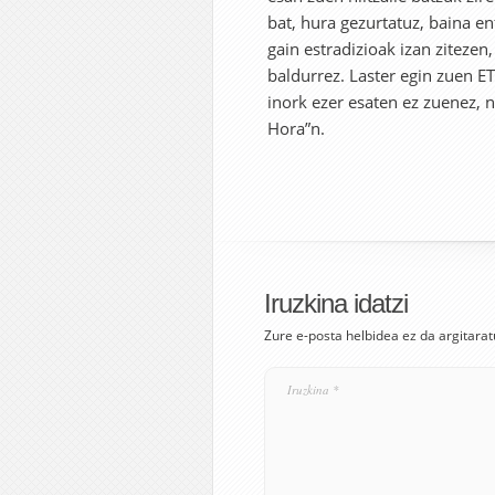
bat, hura gezurtatuz, baina e
gain estradizioak izan zitezen
baldurrez. Laster egin zuen E
inork ezer esaten ez zuenez,
Hora”n.
Iruzkina idatzi
Zure e-posta helbidea ez da argitarat