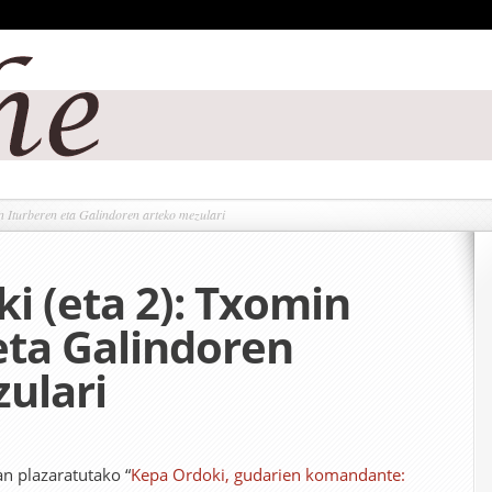
 Iturberen eta Galindoren arteko mezulari
i (eta 2): Txomin
eta Galindoren
ulari
 plazaratutako “
Kepa Ordoki, gudarien komandante: