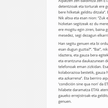
Aipatzen zen baldintza zen ET
detentzioak eta torturak ere ge
bere hilketak gelditu ditzala”
Nik altxa eta esan nion: “Zuk
hizketan segitzeak ez du merez
ere mogitu egin ziren, baina ge
mesedez, segi dezagun elkarriz
Han segitu genuen eta bi ord
esan dugun guztia?”. “Bai”, ni
idaztera, eta gauza bera egit
eta erantzuna daukazunean dei
telefonoak eman zizkidan. Esa
kolaborazioa bestetik, gauza 
eta azkarrena”. Eta berriro ai
‘condición sine qua non’ da ET
hilabete daramatza ETAk atent
gaueko errejistroak-eta geldi
genuen.