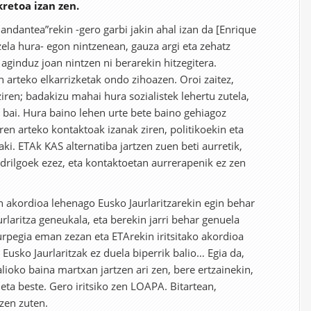
retoa izan zen.
andantea”rekin -gero garbi jakin ahal izan da [Enrique
ela hura- egon nintzenean, gauza argi eta zehatz
aginduz joan nintzen ni berarekin hitzegitera.
arteko elkarrizketak ondo zihoazen. Oroi zaitez,
ren; badakizu mahai hura sozialistek lehertu zutela,
e bai. Hura baino lehen urte bete baino gehiagoz
n arteko kontaktoak izanak ziren, politikoekin eta
ki. ETAk KAS alternatiba jartzen zuen beti aurretik,
rilgoek ezez, eta kontaktoetan aurrerapenik ez zen
on akordioa lehenago Eusko Jaurlaritzarekin egin behar
urlaritza geneukala, eta berekin jarri behar genuela
rpegia eman zezan eta ETArekin iritsitako akordioa
 Eusko Jaurlaritzak ez duela biperrik balio… Egia da,
lioko baina martxan jartzen ari zen, bere ertzainekin,
eta beste. Gero iritsiko zen LOAPA. Bitartean,
zen zuten.