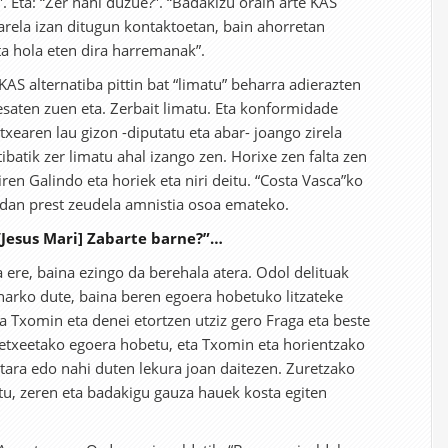
”. Eta: “Zer nahi duzue?”. “Badakizu orain arte KAS
garela izan ditugun kontaktoetan, bain ahorretan
ta hola eten dira harremanak”.
AS alternatiba pittin bat “limatu” beharra adierazten
esaten zuen eta. Zerbait limatu. Eta konformidade
etxearen lau gizon -diputatu eta abar- joango zirela
ibatik zer limatu ahal izango zen. Horixe zen falta zen
iren Galindo eta horiek eta niri deitu. “Costa Vasca”ko
idan prest zeudela amnistia osoa emateko.
“[Jesus Mari] Zabarte barne?”…
ta ere, baina ezingo da berehala atera. Odol delituak
eharko dute, baina beren egoera hobetuko litzateke
ta Txomin eta denei etortzen utziz gero Fraga eta beste
spetxeetako egoera hobetu, eta Txomin eta horientzako
ara edo nahi duten lekura joan daitezen. Zuretzako
tu, zeren eta badakigu gauza hauek kosta egiten