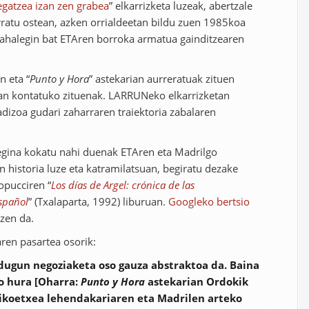
egatzea izan zen grabea
” elkarrizketa luzeak, abertzale
rratu ostean, azken orrialdeetan bildu zuen 1985koa
ahalegin bat ETAren borroka armatua gainditzearen
n eta “
Punto y Hora
” astekarian aurreratuak zituen
tan kontatuko zituenak. LARRUNeko elkarrizketan
adizoa gudari zaharraren traiektoria zabalaren
gina kokatu nahi duenak ETAren eta Madrilgo
historia luze eta katramilatsuan, begiratu dezake
opucciren “
Los días de Argel: crónica de las
spañol
” (Txalaparta, 1992) liburuan.
Googleko bertsio
zen da.
en pasartea osorik:
ugun negoziaketa oso gauza abstraktoa da. Baina
o hura [Oharra:
Punto y Hora
astekarian Ordokik
aikoetxea lehendakariaren eta Madrilen arteko