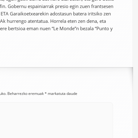
nfin. Gobernu espainiarrak presio egin zuen frantsesen
, ETA Garaikoetxearekin adostasun batera iritsiko zen
TAk hurrengo atentatua. Horrela eten zen dena, eta
 nere bertsioa eman nuen “Le Monde”n bezala “Punto y
uko.
Beharrezko eremuak
*
markatuta daude