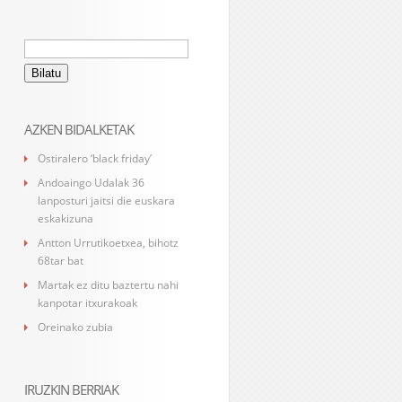
Bilatu:
AZKEN BIDALKETAK
Ostiralero ‘black friday’
Andoaingo Udalak 36
lanposturi jaitsi die euskara
eskakizuna
Antton Urrutikoetxea, bihotz
68tar bat
Martak ez ditu baztertu nahi
kanpotar itxurakoak
Oreinako zubia
IRUZKIN BERRIAK