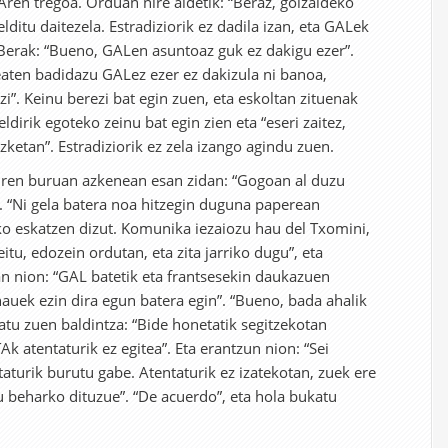
Aren tregoa. Orduan nire aldetik: “Beraz, goizaldeko
lditu daitezela. Estradiziorik ez dadila izan, eta GALek
. Berak: “Bueno, GALen asuntoaz guk ez dakigu ezer”.
 eaten badidazu GALez ezer ez dakizula ni banoa,
i”. Keinu berezi bat egin zuen, eta eskoltan zituenak
ldirik egoteko zeinu bat egin zien eta “eseri zaitez,
ketan”. Estradiziorik ez zela izango agindu zuen.
uren buruan azkenean esan zidan: “Gogoan al duzu
k. “Ni gela batera noa hitzegin duguna paperean
eko eskatzen dizut. Komunika iezaiozu hau del Txomini,
tu, edozein ordutan, eta zita jarriko dugu”, eta
n nion: “GAL batetik eta frantsesekin daukazuen
hauek ezin dira egun batera egin”. “Bueno, bada ahalik
patu zuen baldintza: “Bide honetatik segitzekotan
Ak atentaturik ez egitea”. Eta erantzun nion: “Sei
aturik burutu gabe. Atentaturik ez izatekotan, zuek ere
tu beharko dituzue”. “De acuerdo”, eta hola bukatu