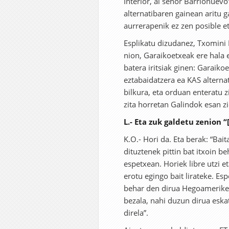
Interior, al señor Barrionuevo
alternatibaren gainean aritu 
aurrerapenik ez zen posible e
Esplikatu dizudanez, Txomini K
nion, Garaikoetxeak ere hala 
batera iritsiak ginen: Garaiko
eztabaidatzera ea KAS alternat
bilkura, eta orduan enteratu z
zita horretan Galindok esan z
L.- Eta zuk galdetu zenion 
K.O.- Hori da. Eta berak: “Bai
dituztenek pittin bat itxoin b
espetxean. Horiek libre utzi e
erotu egingo bait lirateke. E
behar den dirua Hegoameriket
bezala, nahi duzun dirua eska
direla”.