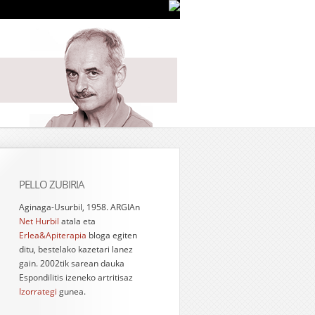
PELLO ZUBIRIA
Aginaga-Usurbil, 1958. ARGIAn
Net Hurbil
atala eta
Erlea&Apiterapia
bloga egiten
ditu, bestelako kazetari lanez
gain. 2002tik sarean dauka
Espondilitis izeneko artritisaz
Izorrategi
gunea.