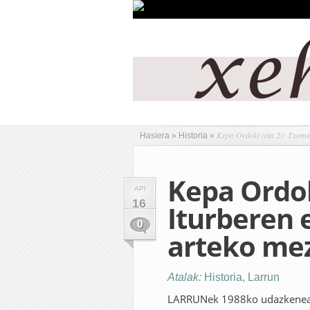
Kepa Ordoki (eta 2): Txomin
Hasiera
»
Historia
»
Kepa Ordok
API
16
Iturberen 
0
arteko mez
Atalak:
Historia
,
Larrun
LARRUNek 1988ko udazkenean