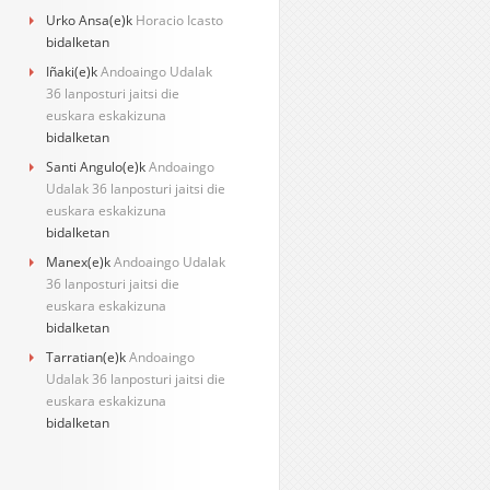
Urko Ansa
(e)k
Horacio Icasto
bidalketan
Iñaki
(e)k
Andoaingo Udalak
36 lanposturi jaitsi die
euskara eskakizuna
bidalketan
Santi Angulo
(e)k
Andoaingo
Udalak 36 lanposturi jaitsi die
euskara eskakizuna
bidalketan
Manex
(e)k
Andoaingo Udalak
36 lanposturi jaitsi die
euskara eskakizuna
bidalketan
Tarratian
(e)k
Andoaingo
Udalak 36 lanposturi jaitsi die
euskara eskakizuna
bidalketan