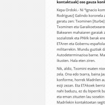
kontaktuak] oso gauza konk
Kepa Ordoki.- Ni “Ignacio kom
Rodriguez] Galindo koronela z
geratu zen: Txominen [Iturbe] 
Txominen eta Garaikoetxearen 
Bakearen mahaiaren garaiak zi
sozialistek eta PNVk berak er
ETAren eta Gobernu españolare
militarrekin. Mundu guztiak da
Autodeterminazioa barne. Mad
ikusten. Hala eten ziren.
Nik, aldiz, Txomini esaten ni
zela. Ona edo txarra, baina Ja
konforme, horrek Madrilen au
esiji zezan. Eta ETAkoek berriz
nahi baduzu, ez du biperrik ba
eta eman zituzten lau sosekin 
Madrilekin kontaktoetan segit