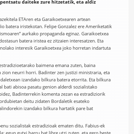
 pentsatu daiteke zure hitzetatik, eta aldiz
bazekitela ETAren eta Garaikoetxearen artean
io batera iristekotan. Felipe Gonzalez ere Ameriketatik
rorismoaren” aurkako propaganda eginaz. Garaikoetxea
ostasun batera iristea ez zitzaien interesatzen. Eta
inolako interesik Garaikoetxea joko horretan indartuta
 estradizioetarako baimena emana zuten, baina
zion neurri horri. Badinter zen justizi ministraria, eta
aletxean izandako bilkura batera etorrita. Eta bilkura
l bati abisoa pasatu genion alderdi sozialistako
idez, Badinterrekin komenta zezan ea estradiziorik
 ordubietan deitu zidaten Bordaletik esateko
Galindorekin izandako bilkura hartatik pare bat
enu sozialistak estradizioak ematen ditu. Fabius-ek
la; egun gutxi barru bat libre utzi zuten, eta gero beste