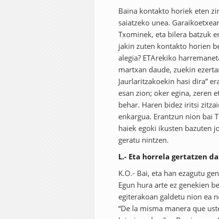
Baina kontakto horiek eten zir
saiatzeko unea. Garaikoetxear
Txominek, eta bilera batzuk e
jakin zuten kontakto horien be
alegia? ETArekiko harremaneta
martxan daude, zuekin ezerta
Jaurlaritzakoekin hasi dira” e
esan zion; oker egina, zeren e
behar. Haren bidez iritsi zitz
enkargua. Erantzun nion bai T
haiek egoki ikusten bazuten jo
geratu nintzen.
L.- Eta horrela gertatzen d
K.O.- Bai, eta han ezagutu ge
Egun hura arte ez genekien b
egiterakoan galdetu nion ea n
“De la misma manera que uste