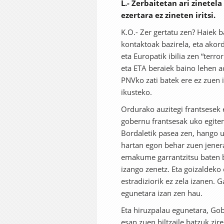
L.- Zerbaitetan ari zinetela
ezertara ez zineten iritsi.
K.O.- Zer gertatu zen? Haiek 
kontaktoak bazirela, eta akord
eta Europatik ibilia zen “ter
eta ETA beraiek baino lehen ad
PNVko zati batek ere ez zuen 
ikusteko.
Ordurako auzitegi frantsesek
gobernu frantsesak uko egiten 
Bordaletik pasea zen, hango ud
hartan egon behar zuen jenera
emakume garrantzitsu baten b
izango zenetz. Eta goizaldeko
estradiziorik ez zela izanen. 
egunetara izan zen hau.
Eta hiruzpalau egunetara, Gob
esan zuen hiltzaile batzuk zire