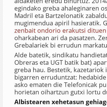
aldaketen eredu bihurtuz. 2014
egindako greba ahaleginaren os
Madril eta Bartzelonatik zabald
mugimendua apiril hasieratik. 
zenbait ondorio erakutsi dituen
oharkabean ari da pasatzen. Zer
Grebalariek bi errudun markatu 
Alde batetik, sindikatu handieta
Obreras eta UGT batik bat) apar
greba hau. Bestetik, kazetariok 
bigarren erruduntzat: hedabide
asko ematen die Telefonicak pub
horietan oihartzun gutxi lortu d
Albistearen xehetasun gehiag