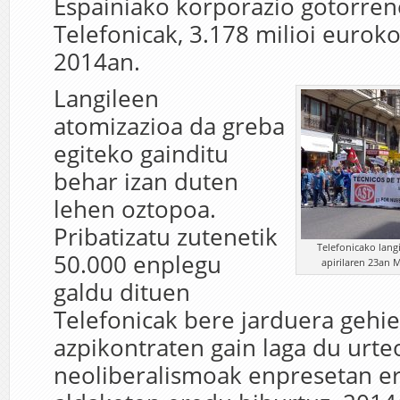
Espainiako korporazio gotorre
Telefonicak, 3.178 milioi euroko
2014an.
Langileen
atomizazioa da greba
egiteko gainditu
behar izan duten
lehen oztopoa.
Pribatizatu zutenetik
Telefonicako lang
50.000 enplegu
apirilaren 23an M
galdu dituen
Telefonicak bere jarduera gehie
azpikontraten gain laga du urte
neoliberalismoak enpresetan er