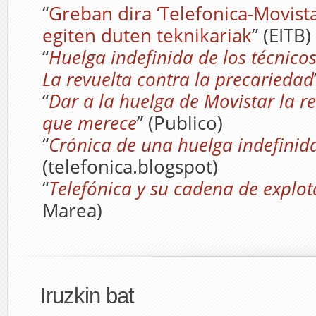
“
Greban dira ‘Telefonica-Movista
egiten duten teknikariak
” (EITB)
“
Huelga indefinida de los técnicos
La revuelta contra la precariedad
“
Dar a la huelga de Movistar la re
que merece
” (Publico)
“
Crónica de una huelga indefinida
(telefonica.blogspot)
“
Telefónica y su cadena de explot
Marea)
Iruzkin bat