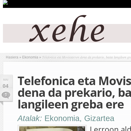
Telefonica eta Movistarren dena da prekario, baita langileen gr
Hasiera
»
Ekonomia
»
Telefonica eta Movi
MAI
04
dena da prekario, ba
1
langileen greba ere
Atalak:
Ekonomia
,
Gizartea
Lerroon al