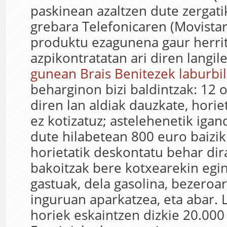
paskinean azaltzen dute zergat
grebara Telefonicaren (Movista
produktu ezagunena gaur herrit
azpikontratatan ari diren langil
gunean Brais Benitezek laburbil
beharginon bizi baldintzak: 12 o
diren lan aldiak dauzkate, horiet
ez kotizatuz; astelehenetik igan
dute hilabetean 800 euro baizik
horietatik deskontatu behar dira
bakoitzak bere kotxearekin egi
gastuak, dela gasolina, bezeroa
inguruan aparkatzea, eta abar. 
horiek eskaintzen dizkie 20.000