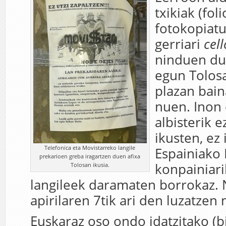
txikiak (foli
fotokopiatu
gerriari
cell
ninduen du
egun Tolos
plazan bain
nuen. Inon 
albisterik e
ikusten, ez 
Telefonica eta Movistarreko langile
Espainiako 
prekarioen greba iragartzen duen afixa
konpainiar
Tolosan ikusia.
langileek daramaten borrokaz. 
apirilaren 7tik ari den luzatzen 
Euskaraz oso ondo idatzitako (b