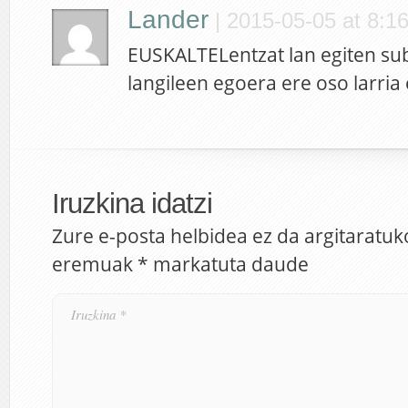
Lander
|
2015-05-05 at 8:1
EUSKALTELentzat lan egiten su
langileen egoera ere oso larria 
Iruzkina idatzi
Zure e-posta helbidea ez da argitaratuk
eremuak
*
markatuta daude