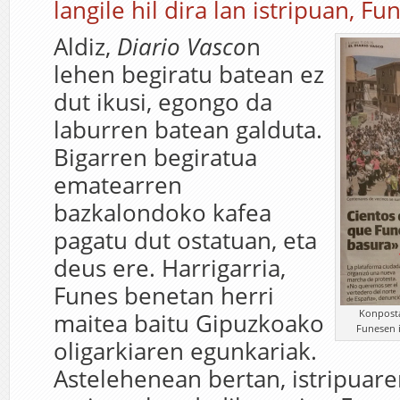
langile hil dira lan istripuan, F
Aldiz,
Diario Vasco
n
lehen begiratu batean ez
dut ikusi, egongo da
laburren batean galduta.
Bigarren begiratua
ematearren
bazkalondoko kafea
pagatu dut ostatuan, eta
deus ere. Harrigarria,
Funes benetan herri
Konposta
maitea baitu Gipuzkoako
Funesen i
oligarkiaren egunkariak.
Astelehenean bertan, istripuar