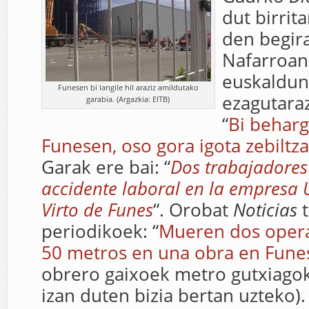
dut birrit
den begir
Nafarroan 
euskaldu
Funesen bi langile hil araziz amildutako
ezagutaraz
garabia. (Argazkia: EITB)
“
Bi behargi
Funesen, oso gora igota zebiltza
Garak ere bai: “
Dos trabajadores
accidente laboral en la empresa 
Virto de Funes
“. Orobat
Noticias
t
periodikoek: “
Mueren dos operar
50 metros en una obra en Fune
obrero gaixoek metro gutxiagok
izan duten bizia bertan uzteko). 