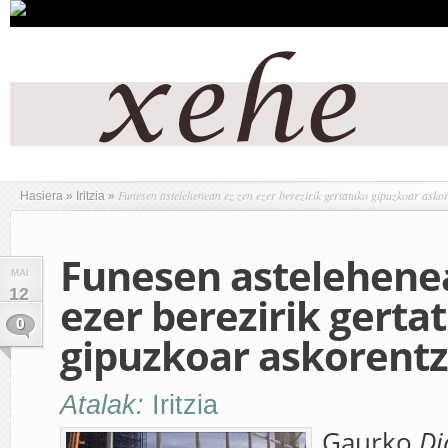
Funesen astelehenean ez zen ezer berezirik gertatuko gipuzkoar asko
Hasiera
»
Iritzia
»
Funesen astelehene
MAI
12
ezer berezirik gerta
0
gipuzkoar askorent
Atalak:
Iritzia
Gaurko
Di