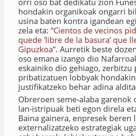
orri oso bat dedikatu zion Funes
hondakin organikoak ongarri bi
usina baten kontra igandean eg
zela eta: “
Cientos de vecinos pi
quede ‘libre de la basura’ que l
Gipuzkoa
“. Aurretik beste dozen
oso emana izango dio Nafarroak
eskainiko dio gehiago, zerbitzu
pribatizatuen lobbyak hondakin
justifikatzeko behar adina aldita
Obreroen seme-alaba garenok 
lan-istripuak beti egon direla e
Baina gainera, enpresek beren 
externalizatzeko estrategiak uga