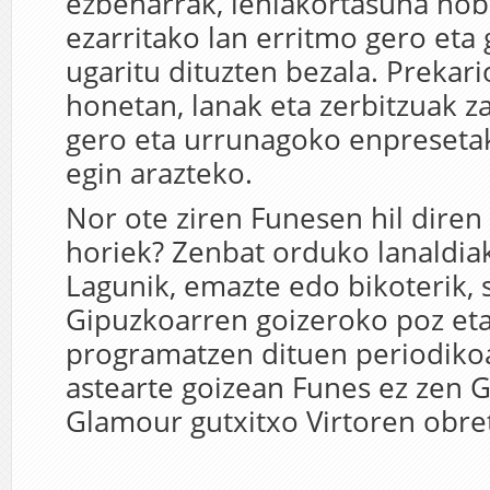
ezbeharrak, lehiakortasuna ho
ezarritako lan erritmo gero eta
ugaritu dituzten bezala. Prekari
honetan, lanak eta zerbitzuak za
gero eta urrunagoko enpreseta
egin arazteko.
Nor ote ziren Funesen hil diren
horiek? Zenbat orduko lanaldiak
Lagunik, emazte edo bikoterik, 
Gipuzkoarren goizeroko poz et
programatzen dituen periodiko
astearte goizean Funes ez zen 
Glamour gutxitxo Virtoren obre