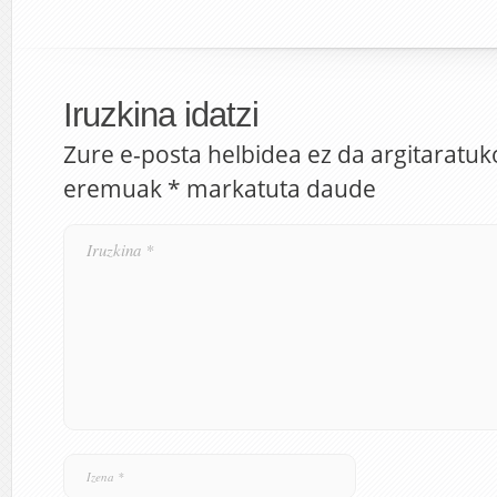
Iruzkina idatzi
Zure e-posta helbidea ez da argitaratuk
eremuak
*
markatuta daude