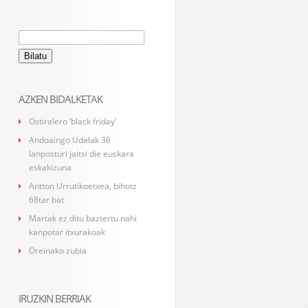
Bilatu:
AZKEN BIDALKETAK
Ostiralero ‘black friday’
Andoaingo Udalak 36
lanposturi jaitsi die euskara
eskakizuna
Antton Urrutikoetxea, bihotz
68tar bat
Martak ez ditu baztertu nahi
kanpotar itxurakoak
Oreinako zubia
IRUZKIN BERRIAK