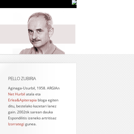
PELLO ZUBIRIA
Aginaga-Usurbil, 1958. ARGIAn
Net Hurbil
atala eta
Erlea&Apiterapia
bloga egiten
ditu, bestelako kazetari lanez
gain. 2002tik sarean dauka
Espondilitis izeneko artritisaz
Izorrategi
gunea.