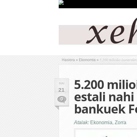
5.200 milioiko isunarekin
Hasiera
»
Ekonomia
»
5.200 mili
MAI
21
estali nah
0
bankuek F
Atalak:
Ekonomia
,
Zorra