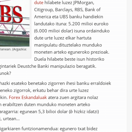
dute
hilabete luzez JPMorgan,
Citigroup, Barclays, RBS, Bank of
America eta UBS banku handiekin
landutako ituna: 5.200 milioi euroko
(6.000 milioi dolar) isuna ordainduko
dute urte luzez elkar hartuta
manipulatu dituztelako munduko
anean. (Argazkia:
moneten arteko eguneroko prezioak.
Duela hilabete beste isun historiko
gintariek Deustche Banki manipulazio beragatik.
sunok?
ehazki esateko benetako zigorren ihesi banku erraldoiek
ieneko zigorrok, erkatu behar dira urte luzez
kin.
Forex Eskandaluak
atera zuen argitara nolaz
n erabiltzen duten munduko moneten arteko
ragarria: egunean 5,3 bilioi dolar (
b
hizkiz idatzi)
i, urtean…
ligarkiaren funtzionamendua: egunero txat bidez