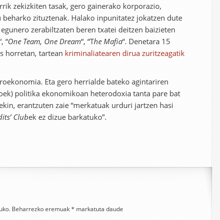
rik zekizkiten tasak, gero gainerako korporazio,
u beharko zituztenak. Halako inpunitatez jokatzen dute
 egunero zerabiltzaten beren txatei deitzen baizieten
“, “
One Team, One Dream
“, “T
he Mafia
“. Denetara 15
as horretan, tartean
kriminaliatearen dirua zuritzeagatik
oekonomia. Eta gero herrialde bateko agintariren
ek) politika ekonomikoan heterodoxia tanta pare bat
ekin, erantzuten zaie “merkatuak urduri jartzen hasi
its’ Club
ek ez dizue barkatuko”.
uko.
Beharrezko eremuak
*
markatuta daude