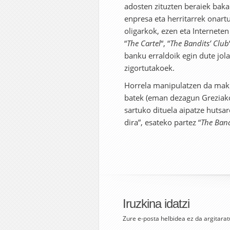
adosten zituzten beraiek bakar
enpresa eta herritarrek onart
oligarkok, ezen eta Interneten
“
The Cartel
“, “
The Bandits’ Club
banku erraldoik egin dute jol
zigortutakoek.
Horrela manipulatzen da makr
batek (eman dezagun Greziako
sartuko dituela aipatze hutsar
dira”, esateko partez “
The Band
Iruzkina idatzi
Zure e-posta helbidea ez da argitarat