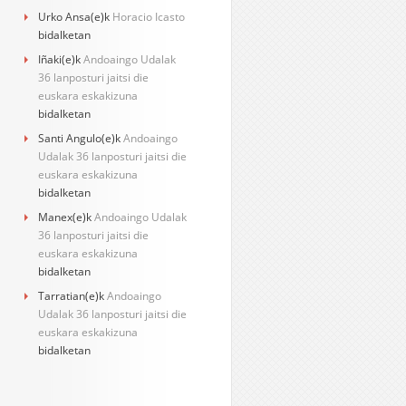
Urko Ansa
(e)k
Horacio Icasto
bidalketan
Iñaki
(e)k
Andoaingo Udalak
36 lanposturi jaitsi die
euskara eskakizuna
bidalketan
Santi Angulo
(e)k
Andoaingo
Udalak 36 lanposturi jaitsi die
euskara eskakizuna
bidalketan
Manex
(e)k
Andoaingo Udalak
36 lanposturi jaitsi die
euskara eskakizuna
bidalketan
Tarratian
(e)k
Andoaingo
Udalak 36 lanposturi jaitsi die
euskara eskakizuna
bidalketan