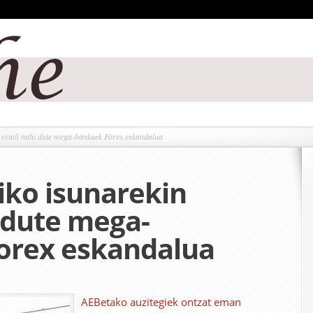
 estali nahi dute mega-bankuek Forex eskandalua
oiko isunarekin
i dute mega-
orex eskandalua
AEBetako auzitegiek ontzat eman