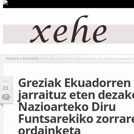
Greziak Ekuadorren eredua jarraituz eten dezake Nazioarteko 
Hasiera
»
Ekonomia
»
Greziak Ekuadorren
EKA
21
jarraituz eten dezak
0
Nazioarteko Diru
Funtsarekiko zorrar
ordainketa