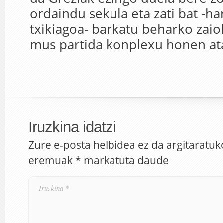
ordaindu sekula eta zati bat -ha
txikiagoa- barkatu beharko zaio
mus partida konplexu honen ata
Iruzkina idatzi
Zure e-posta helbidea ez da argitaratuk
eremuak
*
markatuta daude