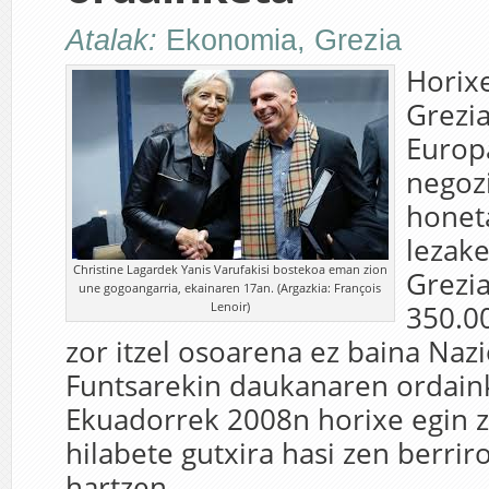
Atalak:
Ekonomia
,
Grezia
Horixe
Grezi
Europ
negoz
honet
lezak
Christine Lagardek Yanis Varufakisi bostekoa eman zion
Grezi
une gogoangarria, ekainaren 17an. (Argazkia: François
Lenoir)
350.0
zor itzel osoarena ez baina Naz
Funtsarekin daukanaren ordaink
Ekuadorrek 2008n horixe egin 
hilabete gutxira hasi zen berrir
hartzen.