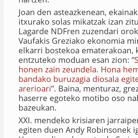
Joan den asteazkenean, ekaina
itxurako solas mikatzak izan zit
Lagarde NDFren zuzendari orok
Vaufakis Greziako ekonomia min
elkarri bostekoa ematerakoan, 
entzuteko moduan esan zion: “
honen zain zeundela. Hona he
bandako buruzagia diosala egit
arerioari
“. Baina, menturaz, gre
haserre egoteko motibo oso n
bazeukan.
XXI. mendeko krisiaren jarraipe
egiten duen Andy Robinsonek 