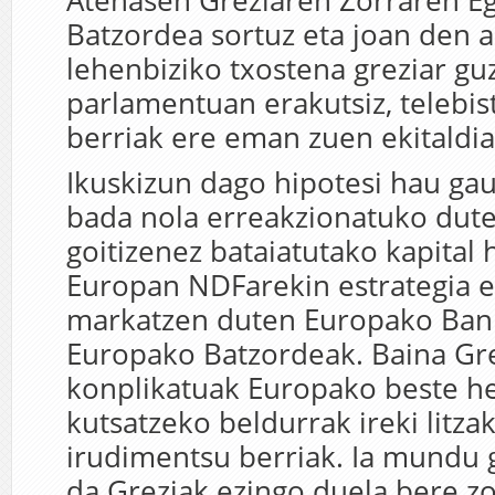
Atenasen Greziaren Zorraren E
Batzordea sortuz eta joan den 
lehenbiziko txostena greziar guz
parlamentuan erakutsiz, telebist
berriak ere eman zuen ekitaldia
Ikuskizun dago hipotesi hau ga
bada nola erreakzionatuko dut
goitizenez bataiatutako kapital 
Europan NDFarekin estrategia
markatzen duten Europako Ban
Europako Batzordeak. Baina Gr
konplikatuak Europako beste he
kutsatzeko beldurrak ireki litza
irudimentsu berriak. Ia mundu 
da Greziak ezingo duela bere zo