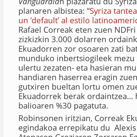
Vanguardia
n plazaratu du Syriz
planaren albistea: “
Syriza tante
un ‘default’ al estilo latinoamer
Rafael Correak eten zuen NDFri
zizkizkin 3.000 dolarren ordaink
Ekuadorren zor osoaren zati bat
munduko inbertsiogileek mezu 
ulertu zezaten- eta hasieran m
handiaren haserrea eragin zuen
gutxiren bueltan lortu omen zu
Ekuadorrek berak ordaintzea… 
balioaren %30 pagatuta.
Robinsonen iritzian, Correak E
egindakoa errepikatu du Alexis