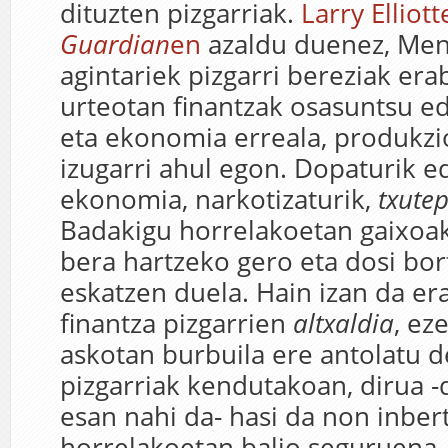
dituzten pizgarriak.
Larry Elliot
Guardian
en
azaldu duenez, Me
agintariek pizgarri bereziak erab
urteotan finantzak osasuntsu e
eta ekonomia erreala, produkzi
izugarri ahul egon. Dopaturik e
ekonomia, narkotizaturik,
txutep
Badakigu horrelakoetan gaixoak
bera hartzeko gero eta dosi bor
eskatzen duela. Hain izan da er
finantza pizgarrien
altxaldia
, ez
askotan burbuila ere antolatu d
pizgarriak kendutakoan, dirua -
esan nahi da- hasi da non inbert
horrelakoetan balio seguruena