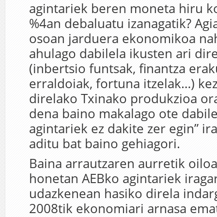
agintariek beren moneta hiru k
%4an debaluatu izanagatik? Agi
osoan jarduera ekonomikoa nah
ahulago dabilela ikusten ari dir
(inbertsio funtsak, finantza era
erraldoiak, fortuna itzelak…) ke
direlako Txinako produkzioa ora
dena baino makalago ote dabile
agintariek ez dakite zer egin” ir
aditu bat baino gehiagori.
Baina arrautzaren aurretik oilo
honetan AEBko agintariek iragar
udazkenean hasiko direla inda
2008tik ekonomiari arnasa emat