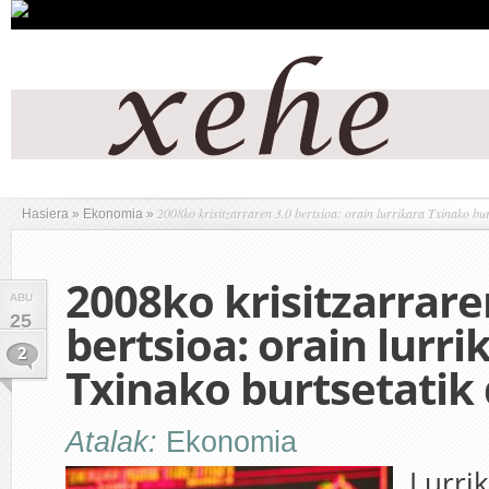
2008ko krisitzarraren 3.0 bertsioa: orain lurrikara Txinako bur
Hasiera
»
Ekonomia
»
2008ko krisitzarrare
ABU
25
bertsioa: orain lurri
2
Txinako burtsetatik 
Atalak:
Ekonomia
Lurrik