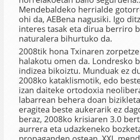
Mendebaldeko herrialde gotorr
ohi da, AEBena nagusiki. Igo dit
interes tasak eta dirua berriro 
naturalera bihurtuko da.
2008tik hona Txinaren zorpetze
halakotu omen da. Londresko b
indizea bikoiztu. Munduak ez du 
2008ko kataklismotik, edo beste
izan daiteke ortodoxia neolibera
labarrean behera doan biziklet
eragitea beste aukerarik ez dag
beraz, 2008ko krisiaren 3.0 ber
aurrera eta udazkeneko bozketa
propaganden ostean, XXI. mend