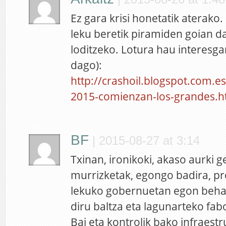
Ez gara krisi honetatik aterako.
leku beretik piramiden goian 
loditzeko. Lotura hau interesga
dago):
http://crashoil.blogspot.com.es
2015-comienzan-los-grandes.
BF
|
2015-08-27 at 3:14
Txinan, ironikoki, akaso aurki g
murrizketak, egongo badira, pr
lekuko gobernuetan egon beha
diru baltza eta lagunarteko fab
Bai eta kontrolik bako infraest