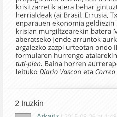
krisitzarretik atera behar gintu
herrialdeak (ai Brasil, Errusia, T
enparauen ekonomia geldiezin h
krisian murgiltzearekin batera
aberatseko jende arruntok aurk
argalezko zazpi urteotan ondo 
formularen hurrengo atalareki
tuti-plen
. Baina horren aurrerap
leituko
Diario Vasco
n eta
Correo
2 Iruzkin
Arkaitz
|
2015-08-26 at 1:48