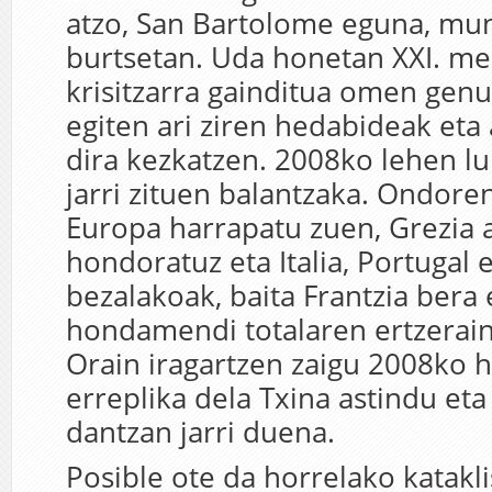
atzo, San Bartolome eguna, mu
burtsetan. Uda honetan XXI. m
krisitzarra gainditua omen genu
egiten ari ziren hedabideak eta 
dira kezkatzen. 2008ko lehen lu
jarri zituen balantzaka. Ondore
Europa harrapatu zuen, Grezia 
hondoratuz eta Italia, Portugal 
bezalakoak, baita Frantzia bera 
hondamendi totalaren ertzerai
Orain iragartzen zaigu 2008ko 
erreplika dela Txina astindu e
dantzan jarri duena.
Posible ote da horrelako katak