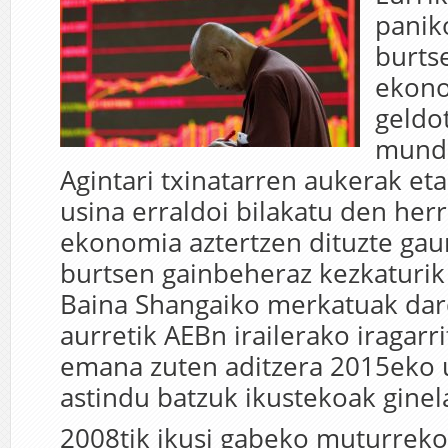
panik
burts
ekon
geldo
mund
Agintari txinatarren aukerak e
usina erraldoi bilakatu den her
ekonomia aztertzen dituzte gau
burtsen gainbeheraz kezkaturik 
Baina Shangaiko merkatuak dar
aurretik AEBn irailerako iragarr
emana zuten aditzera 2015eko
astindu batzuk ikustekoak ginel
2008tik ikusi gabeko muturrekoa