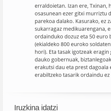
erraldoietan. Izan ere, Txinan,
osasunean ezer gitxi murriztu 
parekoa dalako. Kasurako, ez z
sukarragaz medikuarengana, er
ordainduko dozuz eta 50 euro 
(ekialdeko 800 euroko soldaten
hori). Eta tasak igotzeak eragin 
dauko gobernuak, biztanlegoak
erakutsi dau eta prest dagoala 
erabiltzeko tasarik ordaindu ez
Iruzkina idatzi