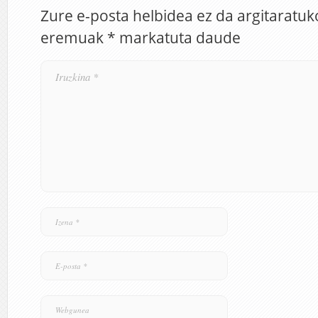
Zure e-posta helbidea ez da argitaratuk
eremuak
*
markatuta daude