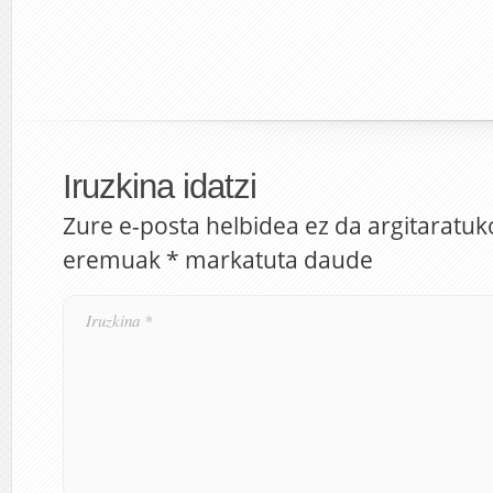
Iruzkina idatzi
Zure e-posta helbidea ez da argitaratuk
eremuak
*
markatuta daude