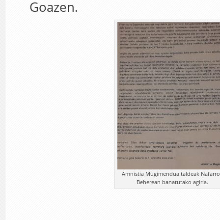
Goazen.
Amnistia Mugimendua taldeak Nafarr
Beherean banatutako agiria.