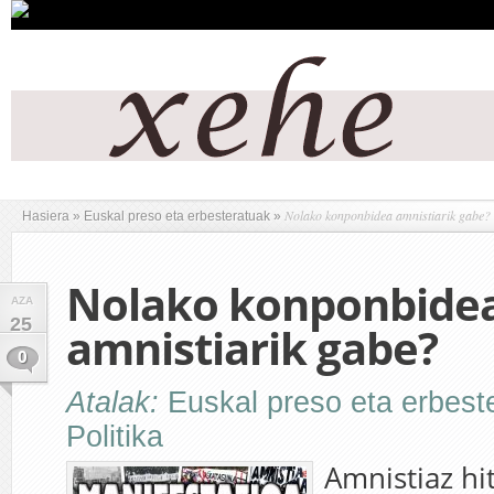
Nolako konponbidea amnistiarik gabe?
Hasiera
»
Euskal preso eta erbesteratuak
»
Nolako konponbide
AZA
25
amnistiarik gabe?
0
Atalak:
Euskal preso eta erbest
Politika
Amnistiaz hi