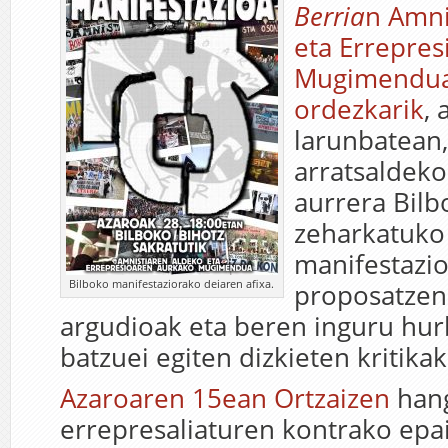
Berria
n Amni
eta Errepre
Mugimendua
ordezkarik
, 
larunbatean,
arratsaldeko
aurrera Bilb
zeharkatuko
manifestazio
Bilboko manifestaziorako deiaren afixa.
proposatzen
argudioak eta beren inguru hur
batzuei egiten dizkieten kritikak
Azaroaren 15ean Ortzaizen
hang
errepresaliaturen kontrako epa