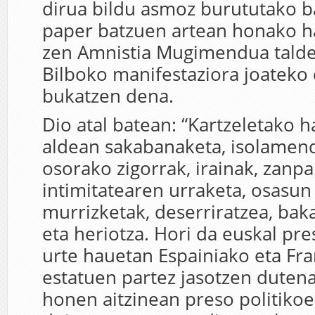
dirua bildu asmoz burututako b
paper batzuen artean honako h
zen Amnistia Mugimendua talde
Bilboko manifestaziora joateko 
bukatzen dena.
Dio atal batean: “Kartzeletako h
aldean sakabanaketa, isolamend
osorako zigorrak, irainak, zanpa
intimitatearen urraketa, osasu
murrizketak, deserriratzea, bak
eta heriotza. Hori da euskal pre
urte hauetan Espainiako eta Fra
estatuen partez jasotzen dutena
honen aitzinean preso politikoe