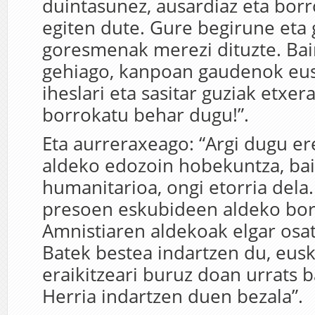
duintasunez, ausardiaz eta bor
egiten dute. Gure begirune eta
goresmenak merezi dituzte. Bai
gehiago, kanpoan gaudenok eus
iheslari eta sasitar guziak etxer
borrokatu behar dugu!”.
Eta aurreraxeago: “Argi dugu e
aldeko edozoin hobekuntza, bai
humanitarioa, ongi etorria dela
presoen eskubideen aldeko bor
Amnistiaren aldekoak elgar osat
Batek bestea indartzen du, eus
eraikitzeari buruz doan urrats 
Herria indartzen duen bezala”.