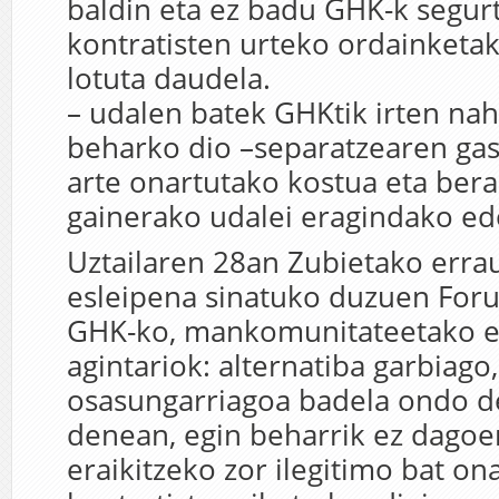
baldin eta ez badu GHK-k segur
kontratisten urteko ordainketa
lotuta daudela.
– udalen batek GHKtik irten nah
beharko dio –separatzearen ga
arte onartutako kostua eta bera
gainerako udalei eragindako ed
Uztailaren 28an Zubietako erra
esleipena sinatuko duzuen Foru
GHK-ko, mankomunitateetako e
agintariok: alternatiba garbiag
osasungarriagoa badela ondo 
denean, egin beharrik ez dagoe
eraikitzeko zor ilegitimo bat on