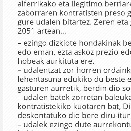
alferrikako eta ilegitimo berria
zaborraren kontratisten preso 
gure udalen bitartez. Zeren eta
2051 artean…
– ezingo dizkiote hondakinak be
edo eman, ezta askoz prezio ed
hobeak aurkituta ere.
– udalentzat zor horren ordain
lehentasuna edukiko du beste 
gasturen aurretik, berdin dio so
– udalen batek zorretan baleuk
kontratistekiko kuotaren bat, D
deskontatuko dio bere diru-iturr
– udalek ezingo dute aurrekont