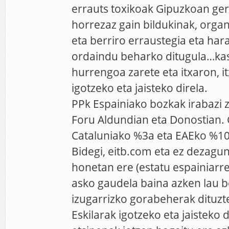
errauts toxikoak Gipuzkoan ger
horrezaz gain bildukinak, orga
eta berriro erraustegia eta ha
ordaindu beharko ditugula…kas
hurrengoa zarete eta itxaron, i
igotzeko eta jaisteko direla.
PPk Espainiako bozkak irabazi z
Foru Aldundian eta Donostian. 
Cataluniako %3a eta EAEko %10a
Bidegi, eitb.com eta ez dezagun
honetan ere (estatu espainiarr
asko gaudela baina azken lau 
izugarrizko gorabeherak dituzte.
Eskilarak igotzeko eta jaisteko 