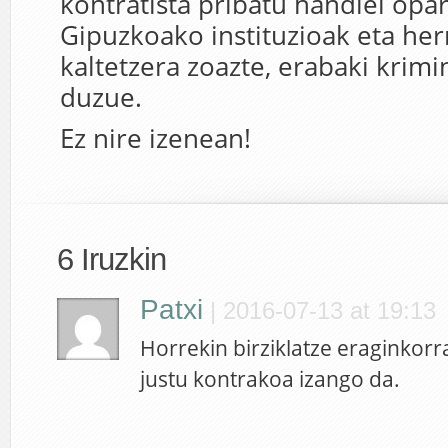
kontratista pribatu handiei opar
Gipuzkoako instituzioak eta her
kaltetzera zoazte, erabaki krimi
duzue.
Ez nire izenean!
6 Iruzkin
Patxi
|
2016-07-13 at 19:13
Horrekin birziklatze eraginkorr
justu kontrakoa izango da.