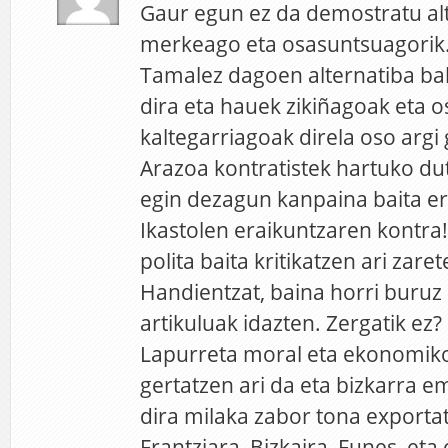
Gaur egun ez da demostratu alt
merkeago eta osasuntsuagorik
Tamalez dagoen alternatiba ba
dira eta hauek zikiñagoak eta 
kaltegarriagoak direla oso argi 
Arazoa kontratistek hartuko du
egin dezagun kanpaina baita er
Ikastolen eraikuntzaren kontra
polita baita kritikatzen ari zar
Handientzat, baina horri buruz e
artikuluak idazten. Zergatik ez?
Lapurreta moral eta ekonomik
gertatzen ari da eta bizkarra e
dira milaka zabor tona exportat
Frantziara, Bizkaira, Funes, eta