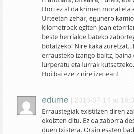
Hori ez al da krimen moral eta
Urteetan zehar, egunero kami
kilometroak egiten joan etorr
beste herrialde bateko zaborte
botatzeko! Nire kaka zuretzat…
errausteko izango balitz, baina 
lurperatu eta lurrak kutsatzeko
Hoi bai ezetz nire izenean!
edurne
|
2016-07-14 at 16:
Erraustegiak existitzen diren z
ekoizten ditu. Ez da zaborra d
duen txistera. Orain esaten ba