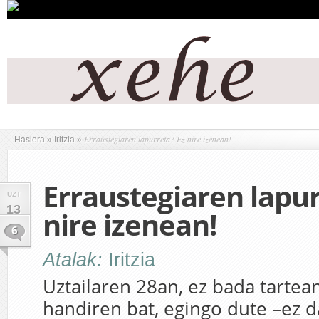
Erraustegiaren lapurreta? Ez nire izenean!
Hasiera
»
Iritzia
»
Erraustegiaren lapur
UZT
13
nire izenean!
6
Atalak:
Iritzia
Uztailaren 28an, ez bada tartea
handiren bat, egingo dute –ez d