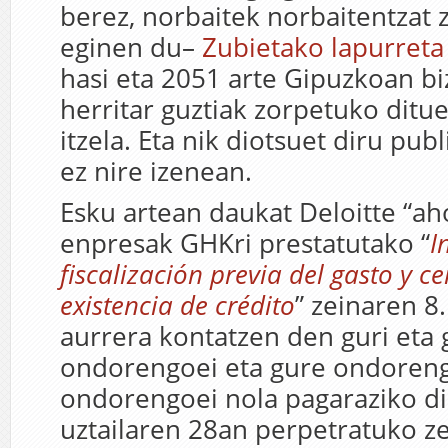
berez, norbaitek norbaitentzat 
eginen du–
Zubietako lapurreta
hasi eta 2051 arte Gipuzkoan bi
herritar guztiak zorpetuko ditu
itzela. Eta nik diotsuet diru pub
ez nire izenean.
Esku artean daukat Deloitte “ahol
enpresak GHKri prestatutako “
I
fiscalización previa del gasto y ce
existencia de crédito
” zeinaren 8.
aurrera kontatzen den guri eta 
ondorengoei eta gure ondoren
ondorengoei nola pagaraziko di
uztailaren 28an perpetratuko z