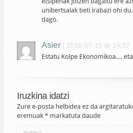
etsipenak jotzen bagaitu ere az
unibertsalak beti irabazi ohi d
dago.
Asier
|
2016-07-15 at 14:37
Estatu Kolpe Ekonomikoa…. eta 
Iruzkina idatzi
Zure e-posta helbidea ez da argitaratuk
eremuak
*
markatuta daude