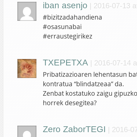
iban asenjo
|
2016-07-13 a
#bizitzadahandiena
#osasunabai
#erraustegirikez
TXEPETXA
|
2016-07-14 a
Pribatizazioaren lehentasun ba
kontratua “blindatzeaa” da.
Zenbat kostatuko zaigu gipuzko
horrek desegitea?
Zero ZaborTEGI
|
2016-07