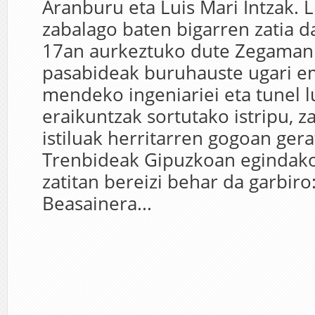
Aranburu eta Luis Mari Intzak. L
zabalago baten bigarren zatia da
17an aurkeztuko dute Zegaman
pasabideak buruhauste ugari em
mendeko ingeniariei eta tunel 
eraikuntzak sortutako istripu, za
istiluak herritarren gogoan gera
Trenbideak Gipuzkoan egindako 
zatitan bereizi behar da garbiro
Beasainera...