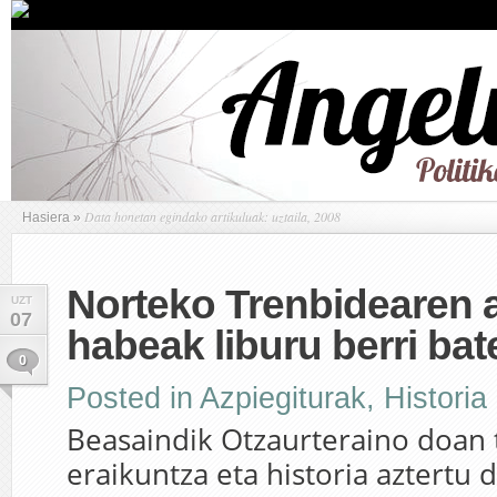
Data honetan egindako artikuluak: uztaila, 2008
Hasiera
»
Norteko Trenbidearen 
UZT
07
habeak liburu berri ba
0
Posted in
Azpiegiturak
,
Historia
Beasaindik Otzaurteraino doan
eraikuntza eta historia aztertu 