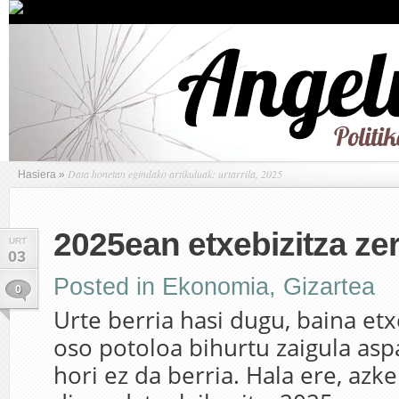
Data honetan egindako artikuluak: urtarrila, 2025
Hasiera
»
2025ean etxebizitza ze
URT
03
Posted in
Ekonomia
,
Gizartea
0
Urte berria hasi dugu, baina etx
oso potoloa bihurtu zaigula asp
hori ez da berria. Hala ere, azk