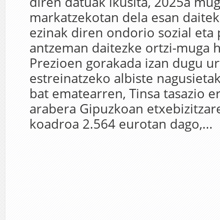
diren datuak ikusita, 2025a mug
markatzekotan dela esan daiteke
ezinak diren ondorio sozial eta 
antzeman daitezke ortzi-muga h
Prezioen gorakada izan dugu ur
estreinatzeko albiste nagusieta
bat ematearren, Tinsa tasazio 
arabera Gipuzkoan etxebizitza
koadroa 2.564 eurotan dago,...