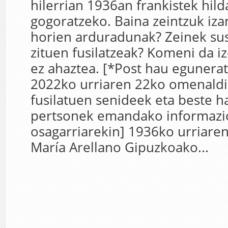
hilerrian 1936an frankistek hil
gogoratzeko. Baina zeintzuk iza
horien arduradunak? Zeinek sus
zituen fusilatzeak? Komeni da i
ez ahaztea. [*Post hau egunera
2022ko urriaren 22ko omenald
fusilatuen senideek eta beste h
pertsonek emandako informazi
osagarriarekin] 1936ko urriaren
María Arellano Gipuzkoako...