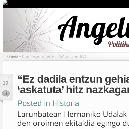
Data honetan egindako artikuluak: urria, 2022
Hasiera
»
“Ez dadila entzun geh
URR
19
‘askatuta’ hitz nazkaga
1
Posted in
Historia
Larunbatean Hernaniko Udalak
den oroimen ekitaldia egingo d