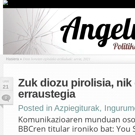
Data honetan egindako artikuluak: urria, 2021
Hasiera
»
Zuk diozu pirolisia, nik 
URR
21
erraustegia
0
Posted in
Azpiegiturak
,
Ingurum
Komunikazioaren munduan oso
BBCren titular ironiko bat: You 