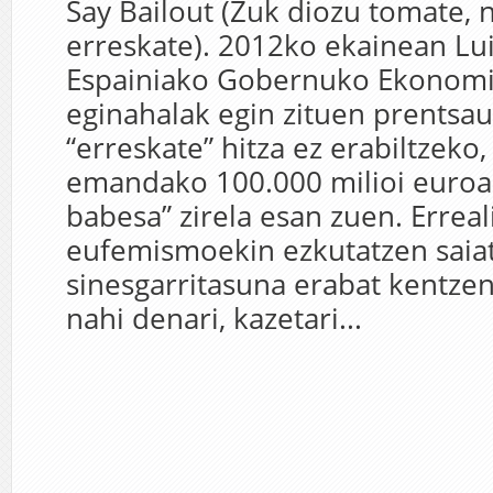
Say Bailout (Zuk diozu tomate, n
erreskate). 2012ko ekainean Lu
Espainiako Gobernuko Ekonomi
eginahalak egin zituen prentsa
“erreskate” hitza ez erabiltzeko
emandako 100.000 milioi euroak
babesa” zirela esan zuen. Erreal
eufemismoekin ezkutatzen saiat
sinesgarritasuna erabat kentzen
nahi denari, kazetari...