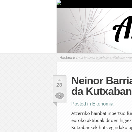
Data honetan egindako artikuluak: aza
Hasiera
»
Neinor Barri
AZA
28
da Kutxaban
0
Posted in
Ekonomia
Atzerriko hainbat inbertsio fu
euroko aktiboak dituen higiez
Kutxabankek huts egindako op