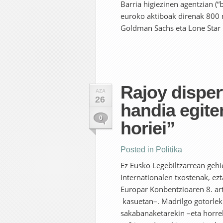
Barria higiezinen agentzian (“
euroko aktiboak direnak 800 m
Goldman Sachs eta Lone Star i
Rajoy disper
AZA
26
handia egite
0
horiei”
Posted in
Politika
Ez Eusko Legebiltzarrean geh
Internationalen txostenak, ez
Europar Konbentzioaren 8. art
kasuetan–. Madrilgo gotorlek
sakabanaketarekin –eta horre