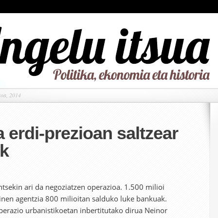
roa, 2014
a erdi-prezioan saltzear
k
ntsekin ari da negoziatzen operazioa. 1.500 milioi
inen agentzia 800 milioitan salduko luke bankuak.
erazio urbanistikoetan inbertitutako dirua Neinor