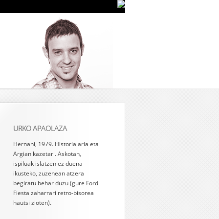
URKO APAOLAZA
Hernani, 1979. Historialaria eta
Argian kazetari. Askotan,
ispiluak islatzen ez duena
ikusteko, zuzenean atzera
begiratu behar duzu (gure Ford
Fiesta zaharrari retro-bisorea
hautsi zioten).