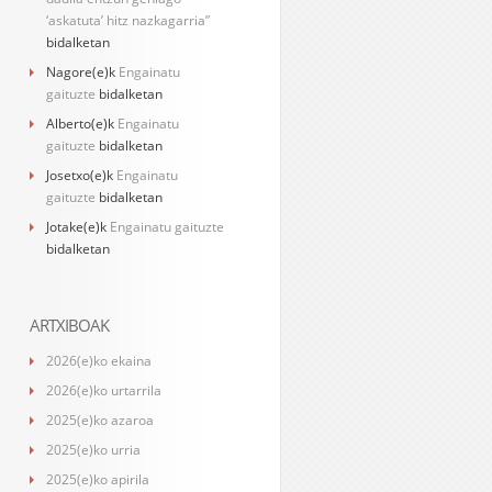
‘askatuta’ hitz nazkagarria”
bidalketan
Nagore
(e)k
Engainatu
gaituzte
bidalketan
Alberto
(e)k
Engainatu
gaituzte
bidalketan
Josetxo
(e)k
Engainatu
gaituzte
bidalketan
Jotake
(e)k
Engainatu gaituzte
bidalketan
ARTXIBOAK
2026(e)ko ekaina
2026(e)ko urtarrila
2025(e)ko azaroa
2025(e)ko urria
2025(e)ko apirila