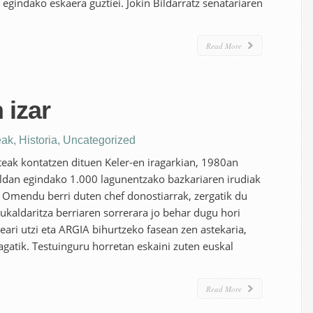
gindako eskaera guztiei. Jokin Bildarratz senatariaren
Read More
 izar
eak
,
Historia
,
Uncategorized
teak kontatzen dituen Keler-en iragarkian, 1980an
dan egindako 1.000 lagunentzako bazkariaren irudiak
. Omendu berri duten chef donostiarrak, zergatik du
ukaldaritza berriaren sorrerara jo behar dugu hori
eari utzi eta ARGIA bihurtzeko fasean zen astekaria,
ltagatik. Testuinguru horretan eskaini zuten euskal
Read More