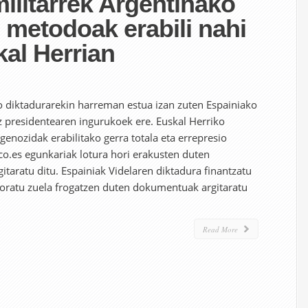
ilitarrek Argentinako
 metodoak erabili nahi
kal Herrian
o diktadurarekin harreman estua izan zuten Espainiako
ez presidentearen ingurukoek ere. Euskal Herriko
 genozidak erabilitako gerra totala eta errepresio
ico.es egunkariak lotura hori erakusten duten
aratu ditu. Espainiak Videlaren diktadura finantzatu
boratu zuela frogatzen duten dokumentuak argitaratu
Read More