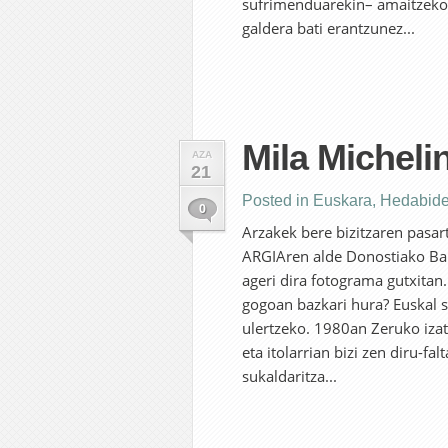
sufrimenduarekin– amaitzeko e
galdera bati erantzunez...
Mila Michelin
AZA
21
Posted in
Euskara
,
Hedabid
0
Arzakek bere bizitzaren pasar
ARGIAren alde Donostiako Bal
ageri dira fotograma gutxitan
gogoan bazkari hura? Euskal s
ulertzeko. 1980an Zeruko izat
eta itolarrian bizi zen diru-fa
sukaldaritza...