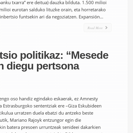
banku txarra” ere deitua) dauzka bilduta. 1.500 milioi
ilioi eurotan salduko lituzke orain, eta horretarako
nbertsio funtsekin ari da negoziatzen. Expansión...
Read More
tsio politikaz: “Mesede
n diegu pertsona
iengo oso handiz egindako eskaerak, ez Amnesty
ta Estrasburgoko sententziak ere –Giza Eskubideen
ikulua urratzen duela ebatzi du antzeko beste
utik, Mariano Rajoyk entzungor egin die
kin batera presoen urruntzeak senideei dakarkien