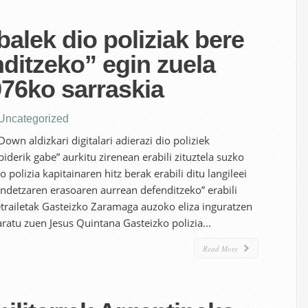
balek dio poliziak bere
ditzeko” egin zuela
76ko sarraskia
Uncategorized
wn aldizkari digitalari adierazi dio poliziek
biderik gabe” aurkitu zirenean erabili zituztela suzko
polizia kapitainaren hitz berak erabili ditu langileei
endetzaren erasoaren aurrean defenditzeko” erabili
trailetak Gasteizko Zaramaga auzoko eliza inguratzen
laratu zuen Jesus Quintana Gasteizko polizia...
Read More