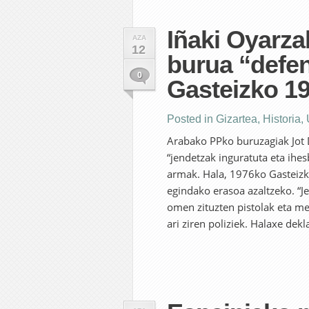
Iñaki Oyarza
AZA
12
burua “defen
0
Gasteizko 19
Posted in
Gizartea
,
Historia
,
Arabako PPko buruzagiak Jot Do
“jendetzak inguratuta eta ihes
armak. Hala, 1976ko Gasteizko 
egindako erasoa azaltzeko. “J
omen zituzten pistolak eta me
ari ziren poliziek. Halaxe dek