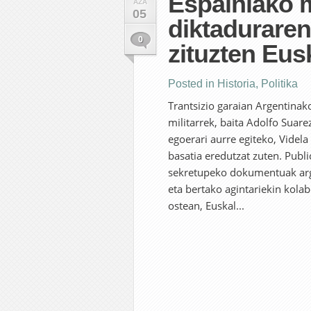
Espainiako m
AZA
05
diktaduraren
0
zituzten Eus
Posted in
Historia
,
Politika
Trantsizio garaian Argentinak
militarrek, baita Adolfo Suar
egoerari aurre egiteko, Videla
basatia eredutzat zuten. Publ
sekretupeko dokumentuak argit
eta bertako agintariekin kola
ostean, Euskal...