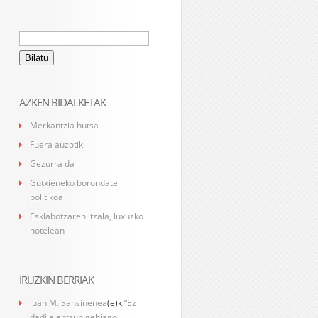
Bilatu:
AZKEN BIDALKETAK
Merkantzia hutsa
Fuera auzotik
Gezurra da
Gutxieneko borondate
politikoa
Esklabotzaren itzala, luxuzko
hotelean
IRUZKIN BERRIAK
Juan M. Sansinenea
(e)k
“Ez
dadila entzun gehiago