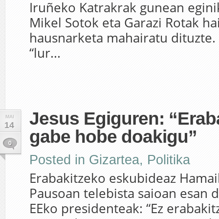
Iruñeko Katrakrak gunean egini
Mikel Sotok eta Garazi Rotak ha
hausnarketa mahairatu dituzte.
“lur...
Jesus Egiguren: “Eraba
MAI
14
gabe hobe doakigu”
0
Posted in
Gizartea
,
Politika
Erabakitzeko eskubideaz Hamai
Pausoan telebista saioan esan d
EEko presidenteak: “Ez erabaki