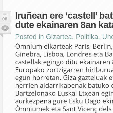
Iruñean ere ‘castell’ ba
MAI
08
dute ekainaren 8an kat
0
Posted in
Gizartea
,
Politika
,
Unc
Òmnium elkarteak Paris, Berlin,
Ginebra, Lisboa, Londres eta B
castellak egingo ditu ekainaren
Europako zortzigarren hiriburu
egun horretan. Giza gazteluak et
herrien aldarrikapenak batuko d
Bartzelonako Euskal Etxean egi
aurkezpena gure Esku Dago ek
Òmniumek eta Sant Vicenç dels