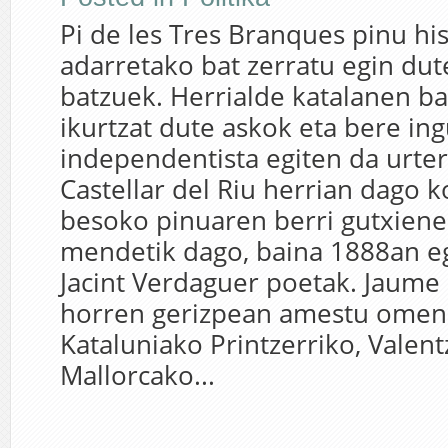
Pi de les Tres Branques pinu hi
adarretako bat zerratu egin du
batzuek. Herrialde katalanen b
ikurtzat dute askok eta bere ing
independentista egiten da urte
Castellar del Riu herrian dago k
besoko pinuaren berri gutxienez
mendetik dago, baina 1888an e
Jacint Verdaguer poetak. Jaume 
horren gerizpean amestu omen 
Kataluniako Printzerriko, Valent
Mallorcako...