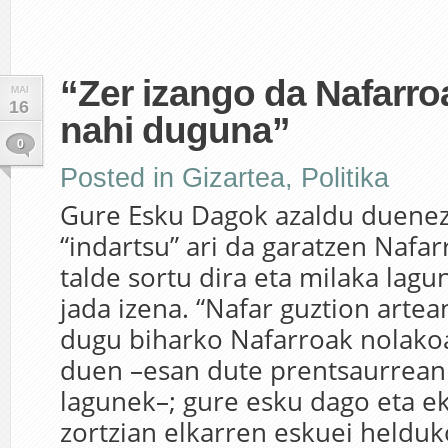
“Zer izango da Nafarro
MAI
16
nahi duguna”
0
Posted in
Gizartea
,
Politika
Gure Esku Dagok azaldu duenez
“indartsu” ari da garatzen Nafa
talde sortu dira eta milaka lag
jada izena. “Nafar guztion arte
dugu biharko Nafarroak nolako
duen –esan dute prentsaurrean
lagunek–; gure esku dago eta e
zortzian elkarren eskuei helduk