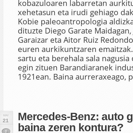
kobazuloaren labarretan aurki
xehetasun eta irudi gehiago da
Kobie paleoantropologia aldizka
dituzte Diego Garate Maidagan,
Garaizar eta Aitor Ruiz Redond
euren aurkikuntzaren emaitzak
sartu eta berehala sala nagusia
egin zituen Barandiaranek indu
1921ean. Baina aurreraxeago, pa
Mercedes-Benz: auto 
MAI
21
baina zeren kontura?
0