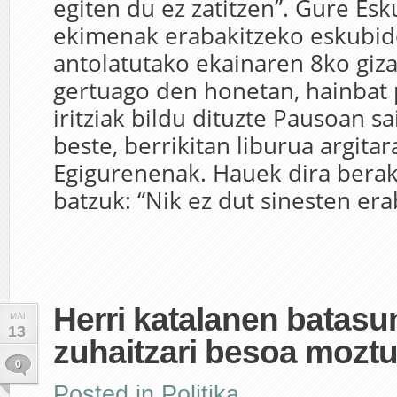
egiten du ez zatitzen”. Gure Es
ekimenak erabakitzeko eskubid
antolatutako ekainaren 8ko giza
gertuago den honetan, hainbat p
iritziak bildu dituzte Pausoan s
beste, berrikitan liburua argita
Egigurenenak. Hauek dira bera
batzuk: “Nik ez dut sinesten era
Herri katalanen batasu
MAI
13
zuhaitzari besoa moztu
0
Posted in
Politika