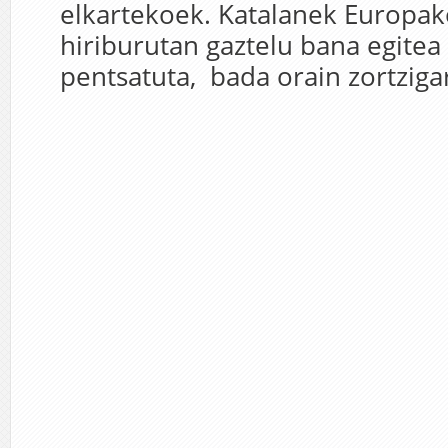
elkartekoek. Katalanek Europak
hiriburutan gaztelu bana egitea
pentsatuta, bada orain zortzigarr