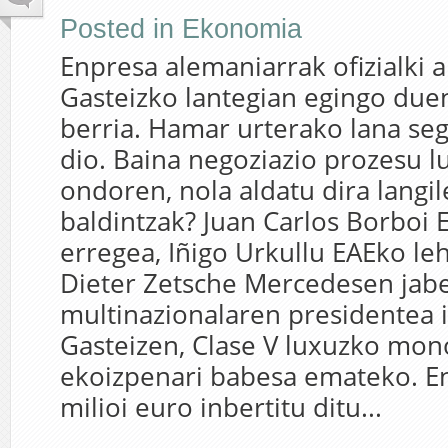
Posted in
Ekonomia
Enpresa alemaniarrak ofizialki 
Gasteizko lantegian egingo duen
berria. Hamar urterako lana se
dio. Baina negoziazio prozesu l
ondoren, nola aldatu dira langil
baldintzak? Juan Carlos Borboi 
erregea, Iñigo Urkullu EAEko le
Dieter Zetsche Mercedesen jab
multinazionalaren presidentea i
Gasteizen, Clase V luxuzko m
ekoizpenari babesa emateko. E
milioi euro inbertitu ditu...