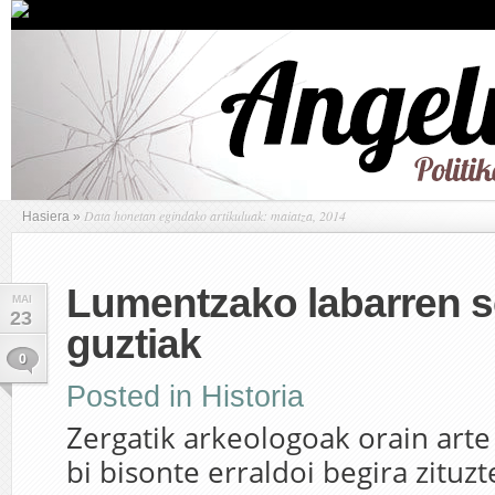
Data honetan egindako artikuluak: maiatza, 2014
Hasiera
»
Lumentzako labarren s
MAI
23
guztiak
0
Posted in
Historia
Zergatik arkeologoak orain arte
bi bisonte erraldoi begira zituzt