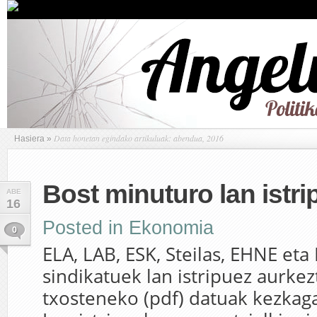
Data honetan egindako artikuluak: abendua, 2016
Hasiera
»
Bost minuturo lan istri
ABE
16
Posted in
Ekonomia
0
ELA, LAB, ESK, Steilas, EHNE eta
sindikatuek lan istripuez aurkez
txosteneko (pdf) datuak kezkaga