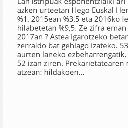
Lan istripuak esponentzialki ari
azken urteetan Hego Euskal Her
%1, 2015ean %3,5 eta 2016ko l
hilabetetan %9,5. Ze zifra ema
2017an ? Astea igarotzeko beta
zerraldo bat gehiago izateko. 53
aurten laneko ezbeharrengatik. 
52 izan ziren. Prekarietateare
atzean: hildakoen...