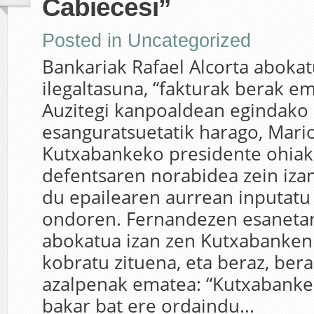
Cabiecesi”
Posted in
Uncategorized
Bankariak Rafael Alcorta abokat
ilegaltasuna, “fakturak berak emi
Auzitegi kanpoaldean egindako
esanguratsuetatik harago, Mari
Kutxabankeko presidente ohiak
defentsaren norabidea zein iza
du epailearen aurrean inputatu 
ondoren. Fernandezen esanetan
abokatua izan zen Kutxabanken
kobratu zituena, eta beraz, bera
azalpenak ematea: “Kutxabanke
bakar bat ere ordaindu...