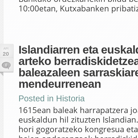
10:00etan, Kutxabanken pribatiz
Islandiarren eta euska
API
20
arteko berradiskidetzea
0
baleazaleen sarraskiare
mendeurrenean
Posted in
Historia
1615ean baleak harrapatzera j
euskaldun hil zituzten Islandian
hori gogoratzeko kongresua eta