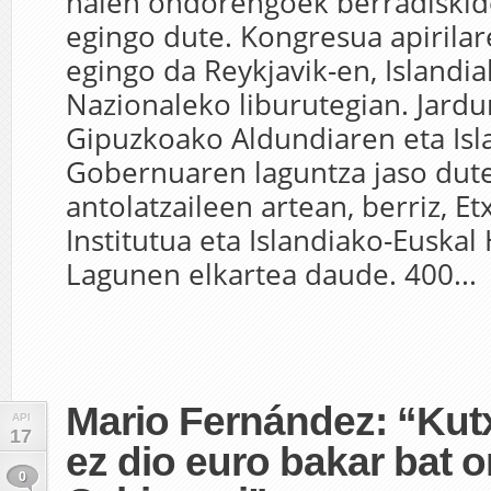
haien ondorengoek berradiskide
egingo dute. Kongresua apirila
egingo da Reykjavik-en, Islandia
Nazionaleko liburutegian. Jardu
Gipuzkoako Aldundiaren eta Isl
Gobernuaren laguntza jaso dute
antolatzaileen artean, berriz, E
Institutua eta Islandiako-Euskal
Lagunen elkartea daude. 400...
Mario Fernández: “Ku
API
17
ez dio euro bakar bat 
0