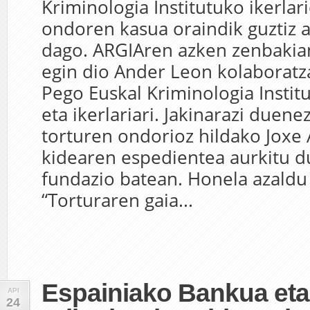
Kriminologia Institutuko ikerlar
ondoren kasua oraindik guztiz a
dago. ARGIAren azken zenbakian
egin dio Ander Leon kolaboratz
Pego Euskal Kriminologia Insti
eta ikerlariari. Jakinarazi duen
torturen ondorioz hildako Joxe 
kidearen espedientea aurkitu d
fundazio batean. Honela azaldu
“Torturaren gaia...
Espainiako Bankua et
API
24