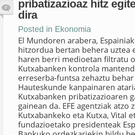
pribatizazioaz hitz egit
0
dira
Posted in
Ekonomia
El Mundoren arabera, Espainia
hitzordua bertan behera uztea 
haren berri medioetan filtratu 
Kutxabanken kontrola mantendu
erreserba-funtsa zehaztu behar
Hauteskunde kanpainaren atari
Kutxabanken pribatizazioaren g
gainean da. EFE agentziak atzo 
Kutxabankeko eta Kutxa, Vital 
fundazioetako presidenteak Esp
Bankuko ordezkariekin bildu beh