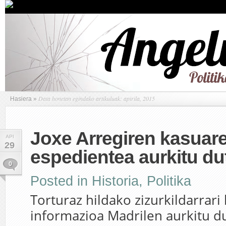
Data honetan egindako artikuluak: apirila, 2015
Hasiera
»
Joxe Arregiren kasuar
API
29
espedientea aurkitu du
0
Posted in
Historia
,
Politika
Torturaz hildako zizurkildarrari
informazioa Madrilen aurkitu d