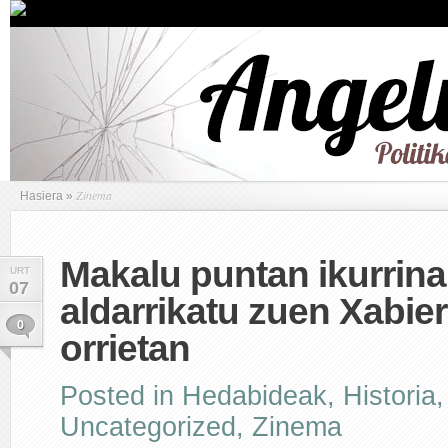
Zinema
Hasiera
»
Makalu puntan ikurrina 
URT
07
aldarrikatu zuen Xabie
0
orrietan
Posted in
Hedabideak
,
Historia
Uncategorized
,
Zinema