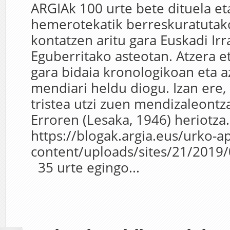
ARGIAk 100 urte bete dituela et
hemerotekatik berreskuratutako
kontatzen aritu gara Euskadi Irr
Eguberritako asteotan. Atzera et
gara bidaia kronologikoan eta 
mendiari heldu diogu. Izan ere,
tristea utzi zuen mendizaleontza
Erroren (Lesaka, 1946) heriotz
https://blogak.argia.eus/urko-a
content/uploads/sites/21/20
35 urte egingo...