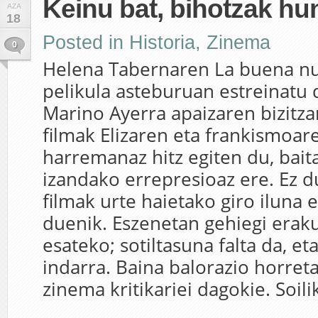
Keinu bat, bihotzak hu
AZA
18
Posted in
Historia
,
Zinema
0
Helena Tabernaren La buena nu
pelikula asteburuan estreinatu 
Marino Ayerra apaizaren bizitza
filmak Elizaren eta frankismoar
harremanaz hitz egiten du, bait
izandako errepresioaz ere. Ez du
filmak urte haietako giro iluna 
duenik. Eszenetan gehiegi eraku
esateko; sotiltasuna falta da, et
indarra. Baina balorazio horret
zinema kritikariei dagokie. Soilik