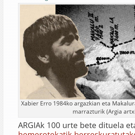
Xabier Erro 1984ko argazkian eta Makalur
marrazturik (Argia artx
ARGIAk 100 urte bete dituela et
hemerotekatik berreskuratutako