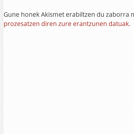
Gune honek Akismet erabiltzen du zaborra 
prozesatzen diren zure erantzunen datuak.