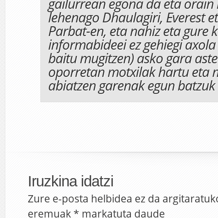
gailurrean egona da eta orain
lehenago Dhaulagiri, Everest 
Parbat-en, eta nahiz eta gure k
informabideei ez gehiegi axola 
baitu mugitzen) asko gara ast
oporretan motxilak hartu eta 
abiatzen garenak egun batzuk b
Iruzkina idatzi
Zure e-posta helbidea ez da argitaratuk
eremuak
*
markatuta daude