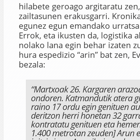
hilabete geroago argitaratu zen,
zailtasunen erakusgarri. Kronik
egunez egun emandako urratsak
Errok, eta ikusten da, logistika a
nolako lana egin behar izaten zu
hura espedizio “arin” bat zen, E
bezala:
“Martxoak 26. Kargaren araz
ondoren. Katmandutik atera gin
raino 17 ordu egin genituen au
deritzon herri honetan 32 garra
kontratatu genituen eta hemen
1.400 metrotan zeuden] Arun e