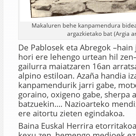
Makaluren behe kanpamendura bidean
argazkietako bat (Argia a
De Pablosek eta Abregok –hain 
hori ere lehengo urtean hil zen
gailurra maiatzaren 16an arrats
alpino estiloan. Azaña handia iz
kanpamendurik jarri gabe, motxi
goraino, oxigeno gabe, sherpa 
batzuekin…. Nazioarteko mendi
ere aitortu zieten egindakoa.
Baina Euskal Herrira etorritako
kexu zen, hemengo medioek ez 