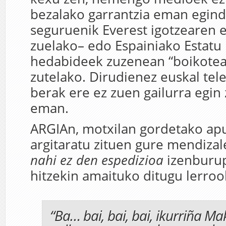
bezalako garrantzia eman egind
seguruenik Everest igotzearen 
zuelako– edo Espainiako Estatu
hedabideek zuzenean “boikotea
zutelako. Dirudienez euskal tel
berak ere ez zuen gailurra egin
eman.
ARGIAn, motxilan gordetako ap
argitaratu zituen gure mendizal
nahi ez den espedizioa
izenburup
hitzekin amaituko ditugu lerroo
“Ba… bai, bai, bai, ikurriña M