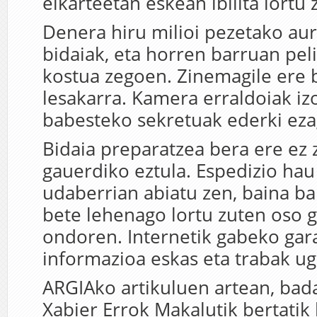
elkarteetan eskean ibilita lortu 
Denera hiru milioi pezetako au
bidaiak, eta horren barruan peli
kostua zegoen. Zinemagile ere 
lesakarra. Kamera erraldoiak izo
babesteko sekretuak ederki eza
Bidaia preparatzea bera ere ez
gauerdiko eztula. Espedizio ha
udaberrian abiatu zen, baina ba
bete lehenago lortu zuten oso 
ondoren. Internetik gabeko gara
informazioa eskas eta trabak uga
ARGIAko artikuluen artean, bad
Xabier Errok Makalutik bertatik 