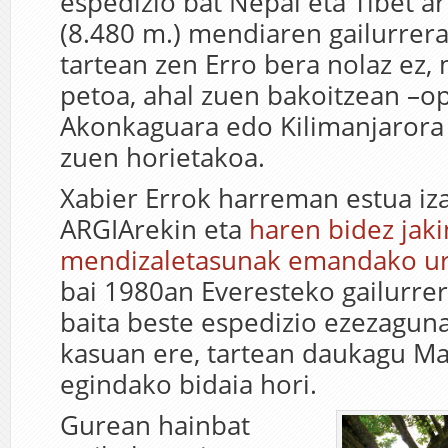
espedizio bat Nepal eta Tibet a
(8.480 m.) mendiaren gailurrera
tartean zen Erro bera nolaz ez,
petoa, ahal zuen bakoitzean –o
Akonkaguara edo Kilimanjarora 
zuen horietakoa.
Xabier Errok harreman estua iz
ARGIArekin eta
haren bidez jak
mendizaletasunak emandako urr
bai 1980an Everesteko gailurrer
baita beste espedizio ezezagun
kasuan ere, tartean daukagu M
egindako bidaia hori.
Gurean hainbat