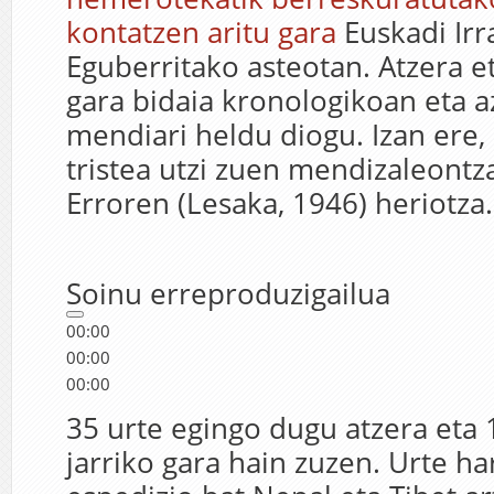
kontatzen aritu gara
Euskadi Irr
Eguberritako asteotan. Atzera et
gara bidaia kronologikoan eta 
mendiari heldu diogu. Izan ere,
tristea utzi zuen mendizaleontza
Erroren (Lesaka, 1946) heriotza.
Soinu erreproduzigailua
00:00
00:00
00:00
35 urte egingo dugu atzera eta 
jarriko gara hain zuzen. Urte ha