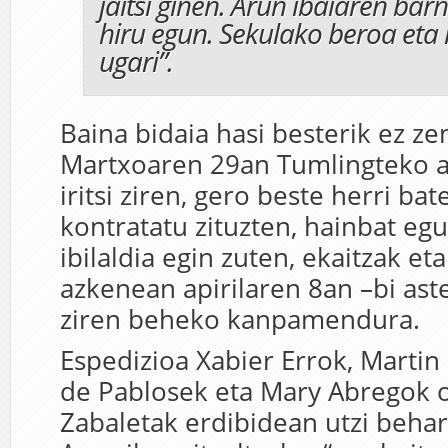
jaitsi ginen. Arun ibaiaren bar
hiru egun. Sekulako beroa eta
ugari”.
Baina bidaia hasi besterik ez ze
Martxoaren 29an Tumlingteko ai
iritsi ziren, gero beste herri ba
kontratatu zituzten, hainbat eg
ibilaldia egin zuten, ekaitzak eta
azkenean apirilaren 8an –bi aste 
ziren beheko kanpamendura.
Espedizioa Xabier Errok, Martin
de Pablosek eta Mary Abregok o
Zabaletak erdibidean utzi behar