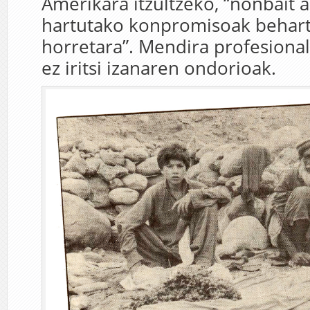
Amerikara itzultzeko, “nonbait a
hartutako konpromisoak behar
horretara”. Mendira profesional
ez iritsi izanaren ondorioak.