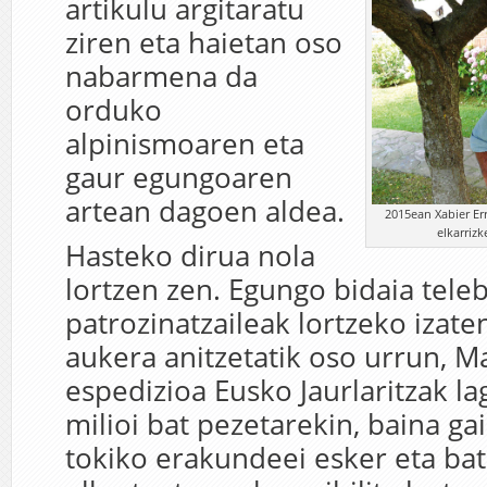
artikulu argitaratu
ziren eta haietan oso
nabarmena da
orduko
alpinismoaren eta
gaur egungoaren
artean dagoen aldea.
2015ean Xabier E
elkarrizk
Hasteko dirua nola
lortzen zen. Egungo bidaia tele
patrozinatzaileak lortzeko izate
aukera anitzetatik oso urrun, 
espedizioa Eusko Jaurlaritzak l
milioi bat pezetarekin, baina ga
tokiko erakundeei esker eta ba