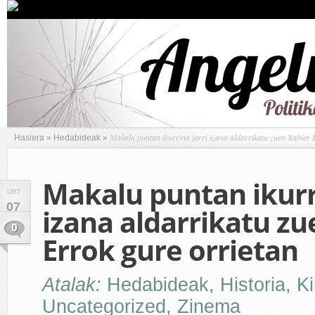
Makalu puntan ikurrina jarri izana aldarrikatu zuen Xabier 
Hasiera
»
Hedabideak
»
Makalu puntan ikurri
URT
07
izana aldarrikatu zu
0
Errok gure orrietan
Atalak:
Hedabideak
,
Historia
,
Ki
Uncategorized
,
Zinema