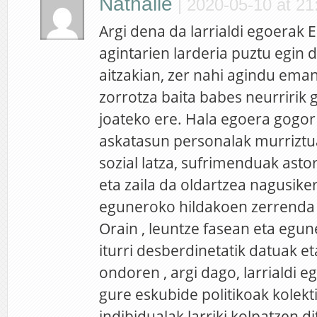
Nathalie
|
2020-05-10 at 21
Argi dena da larrialdi egoerak 
agintarien larderia puztu egin
aitzakian, zer nahi agindu eman
zorrotza baita babes neurririk 
joateko ere. Hala egoera gogor
askatasun personalak murriztu
sozial latza, sufrimenduak astor
eta zaila da oldartzea nagusike
eguneroko hildakoen zerrenda 
Orain , leuntze fasean eta egu
iturri desberdinetatik datuak et
ondoren , argi dago, larrialdi eg
gure eskubide politikoak kolekt
indibidualak larriki kolpatzen di