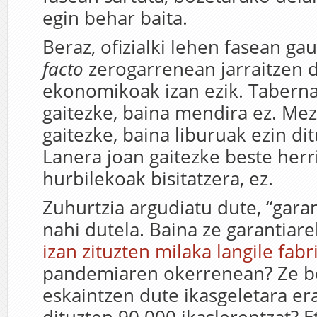
egin behar baita.
Beraz, ofizialki lehen fasean ga
facto
zerogarrenean jarraitzen 
ekonomikoak izan ezik. Taberna
gaitezke, baina mendira ez. Mez
gaitezke, baina liburuak ezin di
Lanera joan gaitezke beste herr
hurbilekoak bisitatzera, ez.
Zuhurtzia argudiatu dute, “garan
nahi dutela. Baina ze garantiar
izan zituzten milaka langile fabr
pandemiaren okerrenean? Ze 
eskaintzen dute ikasgeletara e