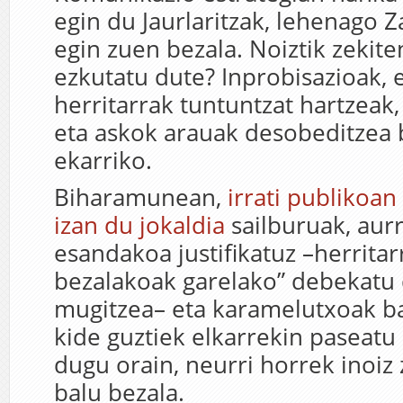
egin du Jaurlaritzak, lehenago Z
egin zuen bezala. Noiztik zekite
ezkutatu dute? Inprobisazioak, 
herritarrak tuntuntzat hartzeak,
eta askok arauak desobeditzea 
ekarriko.
Biharamunean,
irrati publikoa
izan du jokaldia
sailburuak, au
esandakoa justifikatuz –herritar
bezalakoak garelako” debekatu 
mugitzea– eta karamelutxoak b
kide guztiek elkarrekin paseatu
dugu orain, neurri horrek inoiz 
balu bezala.