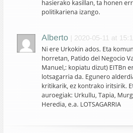
hasierako kasillan, ta honen err
politikariena izango.
Alberto
|
2020-05-11 at 15:
Ni ere Urkokin ados. Eta komun
horretan, Patido del Negocio Va
Manuel,: kopiatu dizut) EITBn e
lotsagarria da. Egunero alderdia
kritikarik, ez kontrako iritsirik. 
auroegiak: Urkullu, Tapia, Murg
Heredia, e.a. LOTSAGARRIA