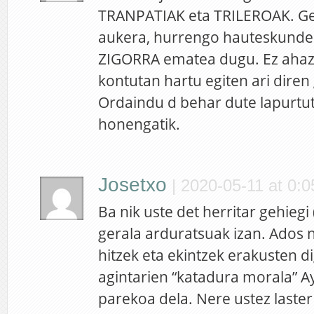
TRANPATIAK eta TRILEROAK. Ge
aukera, hurrengo hauteskunde
ZIGORRA ematea dugu. Ez ahaz
kontutan hartu egiten ari diren 
Ordaindu d behar dute lapurtut
honengatik.
Josetxo
|
2020-05-11 at 0:0
Ba nik uste det herritar gehiegi
gerala arduratsuak izan. Ados n
hitzek eta ekintzek erakusten 
agintarien “katadura morala” 
parekoa dela. Nere ustez laster