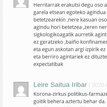
Herritarrak erakutsi degu oso 
garela etsean egoteko agindua 
betetzearekin ,nere kasuan oso
agindu hori betetzea ,zeren ne
sigkologikoagatik aurretik agin
ez geratzeko ,baiño konfinamen
eta egun askotan argi izpirik ez 
eta berriro agintariek ez dituzt
expectatibak
Leire Saitua Iribar
|
2020-
Korona-zirkus politikus-farmaze
goitik behera aztertu behar da.