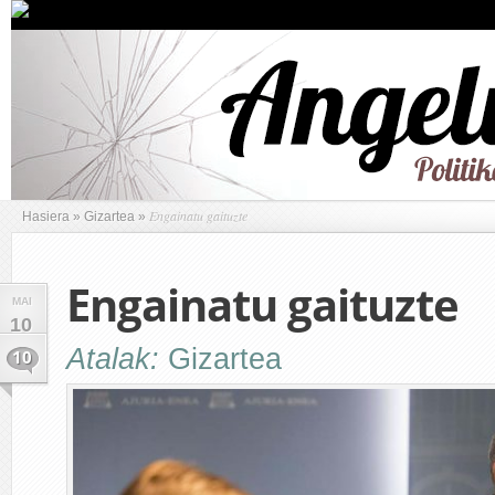
Engainatu gaituzte
Hasiera
»
Gizartea
»
Engainatu gaituzte
MAI
10
Atalak:
Gizartea
10