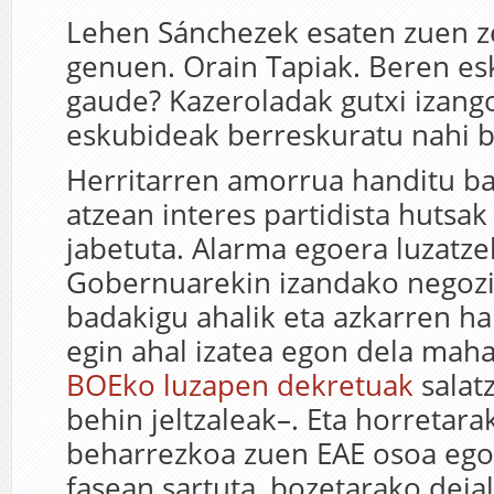
Lehen Sánchezek esaten zuen z
genuen. Orain Tapiak. Beren es
gaude? Kazeroladak gutxi izango
eskubideak berreskuratu nahi b
Herritarren amorrua handitu bai
atzean interes partidista hutsa
jabetuta. Alarma egoera luzatz
Gobernuarekin izandako negozia
badakigu ahalik eta azkarren h
egin ahal izatea egon dela maha
BOEko luzapen dekretuak
salat
behin jeltzaleak–. Eta horretara
beharrezkoa zuen EAE osoa ego
fasean sartuta, bozetarako deial