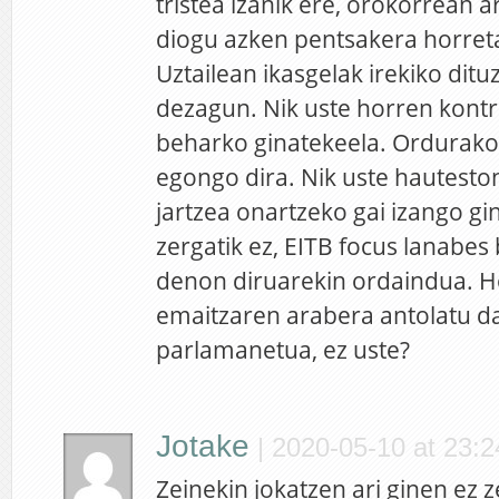
tristea izanik ere, orokorrean 
diogu azken pentsakera horret
Uztailean ikasgelak irekiko ditu
dezagun. Nik uste horren kont
beharko ginatekeela. Ordurako 
egongo dira. Nik uste hautesto
jartzea onartzeko gai izango gi
zergatik ez, EITB focus lanabes
denon diruarekin ordaindua. 
emaitzaren arabera antolatu d
parlamanetua, ez uste?
Jotake
|
2020-05-10 at 23:2
Zeinekin jokatzen ari ginen ez 