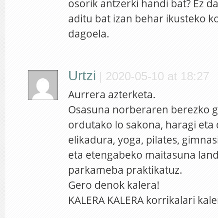
osorik antzerki handi bat? Ez da
aditu bat izan behar ikusteko k
dagoela.
Urtzi
|
2020-05-10 at 18:27
Aurrera azterketa.
Osasuna norberaren berezko ga
ordutako lo sakona, haragi eta
elikadura, yoga, pilates, gimnas
eta etengabeko maitasuna lan
parkameba praktikatuz.
Gero denok kalera!
KALERA KALERA korrikalari kal