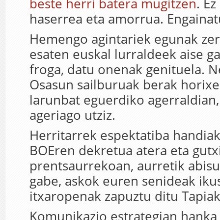
beste herri batera mugitzen
. Ez
haserrea eta amorrua. Engainatu
Hemengo agintariek egunak ze
esaten euskal lurraldeek aise g
froga, datu onenak genituela. 
Osasun sailburuak berak horixe
larunbat eguerdiko agerraldian
ageriago utziz.
Herritarrek espektatiba handiak
BOEren dekretua atera eta gutx
prentsaurrekoan, aurretik abis
gabe, askok euren senideak iku
itxaropenak zapuztu ditu Tapiak
Komunikazio estrategian hanka s