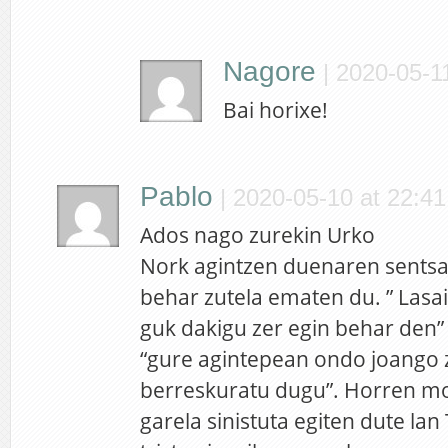
Nagore
|
2020-05-11
Bai horixe!
Pablo
|
2020-05-10 at 22:41
Ados nago zurekin Urko
Nork agintzen duenaren sentsa
behar zutela ematen du. ” Las
guk dakigu zer egin behar den”
“gure agintepean ondo joango 
berreskuratu dugu”. Horren mo
garela sinistuta egiten dute la