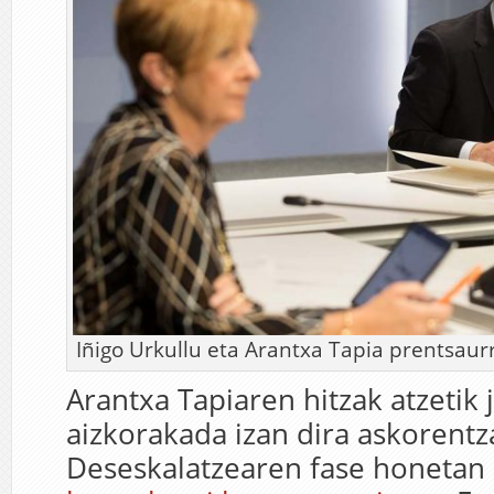
Iñigo Urkullu eta Arantxa Tapia prentsaurr
Arantxa Tapiaren hitzak atzetik 
aizkorakada izan dira askorentz
Deseskalatzearen fase honetan