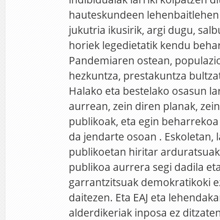
hauteskundeen lehenbaitlehen 
jukutria ikusirik, argi dugu, sa
horiek legedietatik kendu behar
Pandemiaren ostean, populazi
hezkuntza, prestakuntza bultza
Halako eta bestelako osasun lar
aurrean, zein diren planak, zein
publikoak, eta egin beharrekoa
da jendarte osoan . Eskoletan, l
publikoetan hiritar arduratsuak 
publikoa aurrera segi dadila et
garrantzitsuak demokratikoki e
daitezen. Eta EAJ eta lehendaka
alderdikeriak inposa ez ditzaten