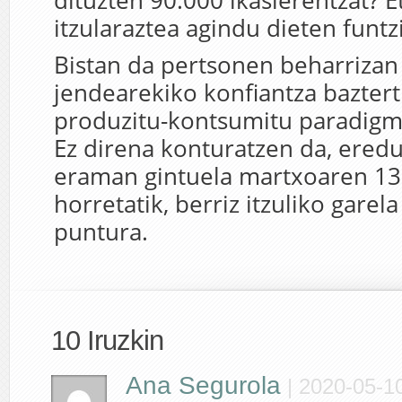
dituzten 90.000 ikaslerentzat? 
itzularaztea agindu dieten funtz
Bistan da pertsonen beharrizan 
jendearekiko konfiantza baztertu
produzitu-kontsumitu paradigm
Ez direna konturatzen da, ered
eraman gintuela martxoaren 13r
horretatik, berriz itzuliko garel
puntura.
10 Iruzkin
Ana Segurola
|
2020-05-10