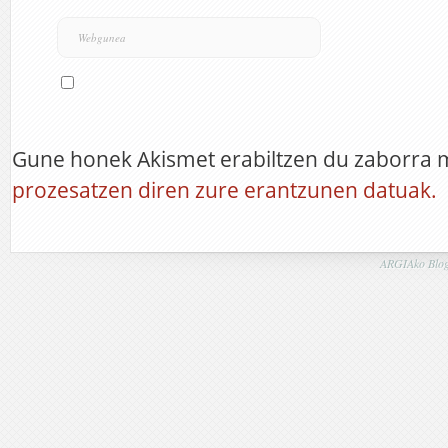
Gune honek Akismet erabiltzen du zaborra 
prozesatzen diren zure erantzunen datuak.
ARGIAko Blog