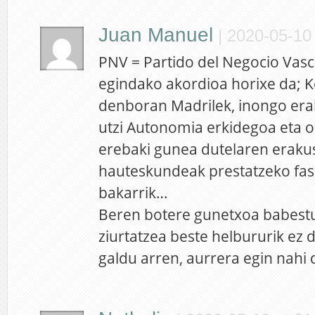
Juan Manuel
|
2020-05-10 
PNV = Partido del Negocio Vasc
egindako akordioa horixe da;
denboran Madrilek, inongo era
utzi Autonomia erkidegoa eta o
erebaki gunea dutelaren erakus
hauteskundeak prestatzeko fa
bakarrik…
Beren botere gunetxoa babestuz
ziurtatzea beste helbururik ez
galdu arren, aurrera egin nahi 