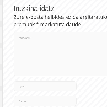
Iruzkina idatzi
Zure e-posta helbidea ez da argitaratuk
eremuak
*
markatuta daude