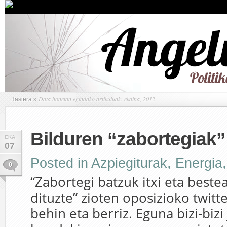
Data honetan egindako artikuluak: ekaina, 2012
Hasiera
»
Bilduren “zabortegiak”
EKA
07
Posted in
Azpiegiturak
,
Energia
0
“Zabortegi batzuk itxi eta beste
dituzte” zioten oposizioko twitt
behin eta berriz. Eguna bizi-bizi