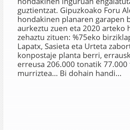
hondakinen inguruan engaiatu
guztientzat. Gipuzkoako Foru A
hondakinen planaren garapen be
aurkeztu zuen eta 2020 arteko 
zehaztu zituen: %75eko birzikla
Lapatx, Sasieta eta Urteta zabort
konpostaje planta berri, errausk
erreusa 206.000 tonatik 77.000
murriztea… Bi dohain handi...