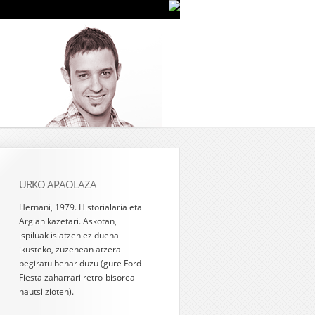
URKO APAOLAZA
Hernani, 1979. Historialaria eta
Argian kazetari. Askotan,
ispiluak islatzen ez duena
ikusteko, zuzenean atzera
begiratu behar duzu (gure Ford
Fiesta zaharrari retro-bisorea
hautsi zioten).