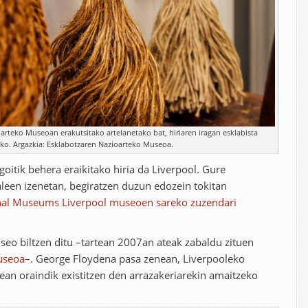
rteko Museoan erakutsitako artelanetako bat, hiriaren iragan esklabista
ko. Argazkia: Esklabotzaren Nazioarteko Museoa.
oitik behera eraikitako hiria da Liverpool. Gure
aleen izenetan, begiratzen duzun edozein tokitan
nal Museums Liverpool museoen sareko zuzendari
seo biltzen ditu –tartean 2007an ateak zabaldu zituen
useoa
–. George Floydena pasa zenean, Liverpooleko
an oraindik existitzen den arrazakeriarekin amaitzeko