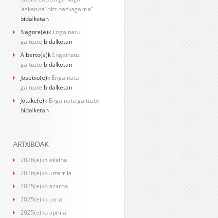
‘askatuta’ hitz nazkagarria”
bidalketan
Nagore
(e)k
Engainatu
gaituzte
bidalketan
Alberto
(e)k
Engainatu
gaituzte
bidalketan
Josetxo
(e)k
Engainatu
gaituzte
bidalketan
Jotake
(e)k
Engainatu gaituzte
bidalketan
ARTXIBOAK
2026(e)ko ekaina
2026(e)ko urtarrila
2025(e)ko azaroa
2025(e)ko urria
2025(e)ko apirila