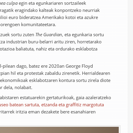
ea culpa
egin eta egunkariaren sortzaileek
uragatik eragindako kalteak konpontzeko neurriak
milioi euro bideratzea Amerikako kotoi eta azukre
dorengoen komunitateetara.
tzuek sortu zuten
The Guardian
, eta egunkaria sortu
za industrian buru-belarri aritu ziren, horretarako
plotazioa baliatuta, nahiz eta ordurako esklabotza
l-pilean dago, batez ere 2020an George Floyd
pian hil eta protestak zabaldu zirenetik. Herrialdearen
a ekonomikoak esklabotzaren kontura sortu zirela diote
r dela, nolabait.
abistaren estatuarekin gertaturikoak, gaia azaleratzeko
seo batean sartuta, etzanda eta graffitiz margotuta
ritarrek iritzia eman dezakete bere esanahiaren