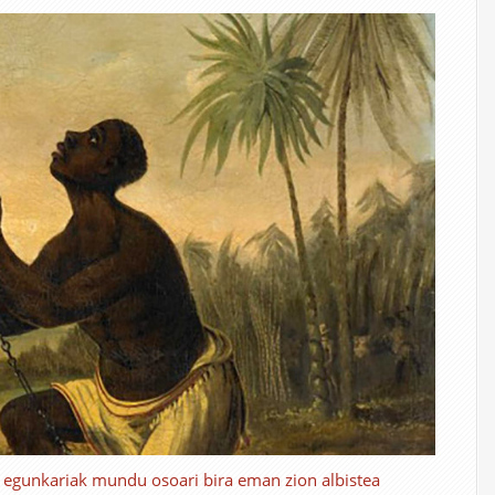
egunkariak mundu osoari bira eman zion albistea