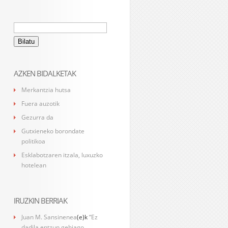
Bilatu:
AZKEN BIDALKETAK
Merkantzia hutsa
Fuera auzotik
Gezurra da
Gutxieneko borondate
politikoa
Esklabotzaren itzala, luxuzko
hotelean
IRUZKIN BERRIAK
Juan M. Sansinenea
(e)k
“Ez
dadila entzun gehiago