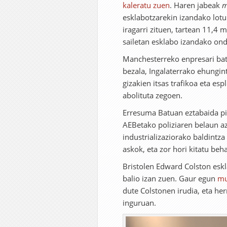
kaleratu zuen
. Haren jabeak
m
esklabotzarekin izandako lot
iragarri zituen, tartean 11,4 
sailetan esklabo izandako on
Manchesterreko enpresari ba
bezala, Ingalaterrako ehungint
gizakien itsas trafikoa eta es
abolituta zegoen.
Erresuma Batuan eztabaida pi
AEBetako poliziaren belaun az
industrializaziorako baldintz
askok, eta zor hori kitatu beha
Bristolen Edward Colston eskl
balio izan zuen. Gaur egun
mu
dute Colstonen irudia, eta her
inguruan.