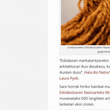
Liverpooleko Esklabotzaren Nazioa
gogoratze
“Esklaboen merkataritzarekin g
arkitekturan ikus dezakezu, k
ikusten duzu”.
Hala dio Natio
Laura Pyek
.
Sare horrek hiriko hainbat mu
Esklabotzaren Nazioarteko M
museoetako 600 langileen arte
lanketari ekin zioten.