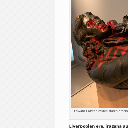
Edward Colston esklabistaren omenez
Liverpoolen ere, iragana a