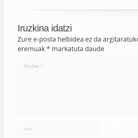
Iruzkina idatzi
Zure e-posta helbidea ez da argitaratuk
eremuak
*
markatuta daude