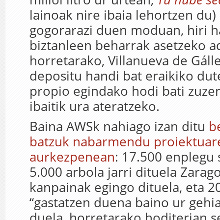
lainoak nire ibaia lehortzen du)
gogorarazi duen moduan, hiri h
biztanleen beharrak asetzeko ad
horretarako, Villanueva de Gáll
depositu handi bat eraikiko dut
propio egindako hodi bati zuze
ibaitik ura ateratzeko.
Baina AWSk nahiago izan ditu
b
batzuk nabarmendu proiektuar
aurkezpenean
: 17.500 enplegu 
5.000 arbola jarri dituela Zarag
kanpainak egingo dituela, eta 2
“gastatzen duena baino ur gehia
duela, horretarako hoditerian s