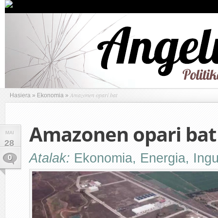
Amazonen opari bat
Hasiera
»
Ekonomia
»
Amazonen opari bat
MAI
28
Atalak:
Ekonomia
,
Energia
,
Ing
0