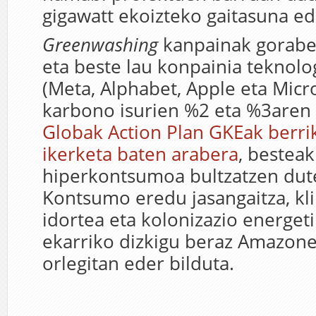
gigawatt ekoizteko gaitasuna ed
Greenwashing
kanpainak gorabe
eta beste lau konpainia teknol
(Meta, Alphabet, Apple eta Mic
karbono isurien %2 eta %3aren
Globak Action Plan GKEak berri
ikerketa baten arabera
, besteak
hiperkontsumoa bultzatzen dut
Kontsumo eredu jasangaitza, kl
idortea eta kolonizazio energet
ekarriko dizkigu beraz Amazone
orlegitan eder bilduta.