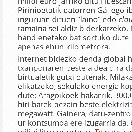
milioi euro jarriko ditu Huesca
Pirinioetatik datorren Gállego i
inguruan dituen “laino” edo
clo
tamaina sei aldiz biderkatzeko
handienetako bat sortuko dute 
apenas ehun kilometrora.
Internet bidezko denda global
txanponaren beste aldea dira d
birtualetik gutxi dutenak. Milaka
elikatzeko, sekulako energia k
dute: Aragoikoek bakarrik, 300
hiri batek bezain beste elektrizi
megawatt. Gainera, datu-zentro
ur kontsumoa ere izugarria da, 
milioi litro ur urtean,
Tu nube se