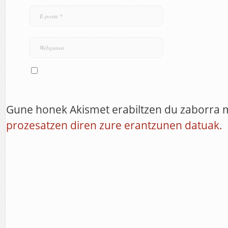
Gune honek Akismet erabiltzen du zaborra 
prozesatzen diren zure erantzunen datuak.