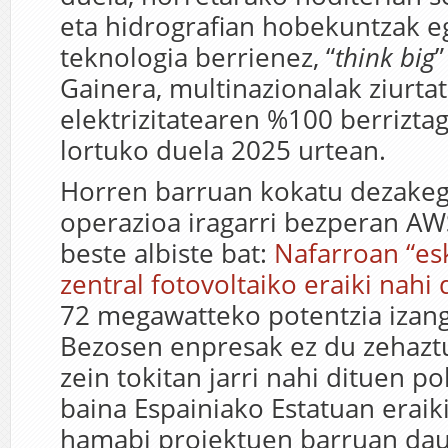
eta hidrografian hobekuntzak e
teknologia berrienez, “
think big
”
Gainera, multinazionalak ziurta
elektrizitatearen %100 berriztag
lortuko duela 2025 urtean.
Horren barruan kokatu dezakeg
operazioa iragarri bezperan AW
beste albiste bat:
Nafarroan “es
zentral fotovoltaiko eraiki nahi 
72 megawatteko potentzia izang
Bezosen enpresak ez du zehazt
zein tokitan jarri nahi dituen po
baina Espainiako Estatuan eraik
hamabi proiektuen barruan dau