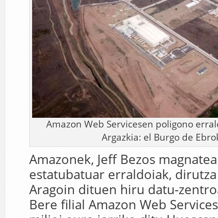
Amazon Web Servicesen poligono errald
Argazkia: el Burgo de Ebr
Amazonek, Jeff Bezos magnatea
estatubatuar erraldoiak, dirutz
Aragoin dituen hiru datu-zentro
Bere filial Amazon Web Service