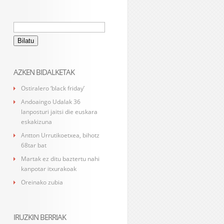
Bilatu:
AZKEN BIDALKETAK
Ostiralero ‘black friday’
Andoaingo Udalak 36
lanposturi jaitsi die euskara
eskakizuna
Antton Urrutikoetxea, bihotz
68tar bat
Martak ez ditu baztertu nahi
kanpotar itxurakoak
Oreinako zubia
IRUZKIN BERRIAK