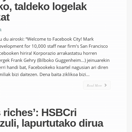
o, taldeko logelak
at
a
u du airoski: “Welcome to Facebook City! Mark
velopment for 10,000 staff near firm’s San Francisco
acebooken hirira! Korporazio arrakastatsu horren
rgek Frank Gehry (Bilboko Guggenheim…) jeinuarekin
rri handi bat, Facebookeko koartel nagusian ari diren
liak bizi daitezen. Dena baita ziklikoa bizi...
Read More
 riches’: HSBCri
zuli, lapurtutako dirua