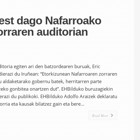
est dago Nafarroako
rraren auditorian
itoria egiten ari den batzordearen buruak, Eric
adierazi du Iruñean: “Etorkizunean Nafarroaren zorraren
u aldaketarako gobernu batek, herritarren parte
zeko gonbitea onartzen dut”. EHBilduko buruzagiekin
erazi du publikoki. EHBilduko Adolfo Araizek deklaratu
orria eta kausak bilatzez gain eta bere...
Read More