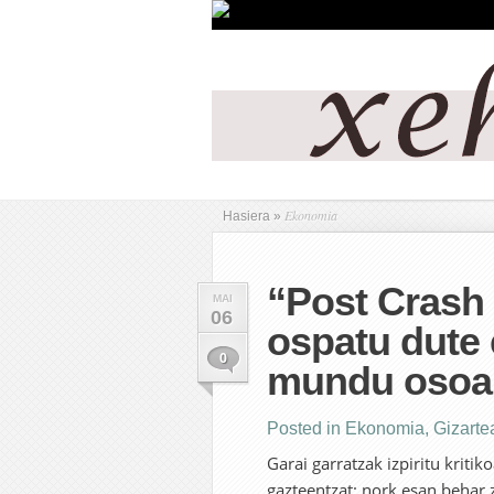
Ekonomia
Hasiera
»
“Post Crash
MAI
06
ospatu dute
0
mundu osoa
Posted in
Ekonomia
,
Gizarte
Garai garratzak izpiritu kritik
gazteentzat: nork esan behar 