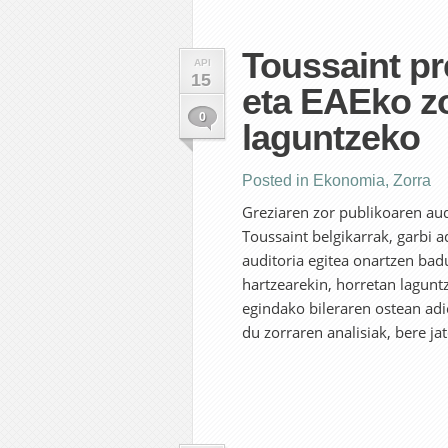
Toussaint pr
API
15
eta EAEko zo
0
laguntzeko
Posted in
Ekonomia
,
Zorra
Greziaren zor publikoaren aud
Toussaint belgikarrak, garbi 
auditoria egitea onartzen bad
hartzearekin, horretan lagunt
egindako bileraren ostean adi
du zorraren analisiak, bere jat