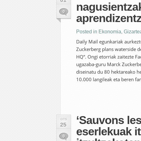
01
nagusientzak
0
aprendizentz
Posted in
Ekonomia
,
Gizarte
Daily Mail egunkariak aurkezt
Zuckerberg plans waterside de
HQ“. Ongi etorriak zaitezte F
ugazaba-guru Marck Zuckerbe
diseinatu du 80 hektareako he
10.000 langileak eta beren fami
‘Sauvons les
OTS
25
eserlekuak it
0