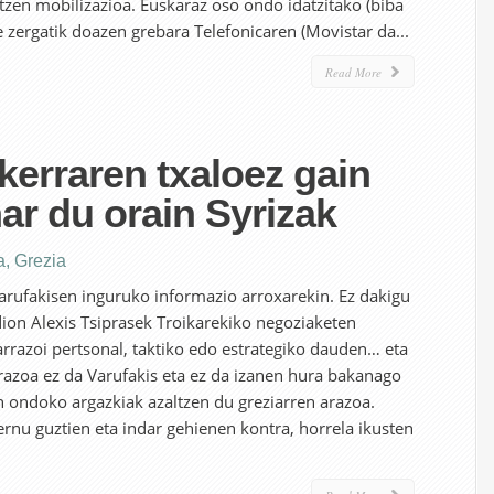
zatzen mobilizazioa. Euskaraz oso ondo idatzitako (biba
e zergatik doazen grebara Telefonicaren (Movistar da...
Read More
erraren txaloez gain
ar du orain Syrizak
a
,
Grezia
arufakisen inguruko informazio arroxarekin. Ez dakigu
dion Alexis Tsiprasek Troikarekiko negoziaketen
rrazoi pertsonal, taktiko edo estrategiko dauden… eta
razoa ez da Varufakis eta ez da izanen hura bakanago
on ondoko argazkiak azaltzen du greziarren arazoa.
nu guztien eta indar gehienen kontra, horrela ikusten