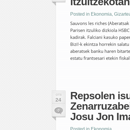
itzultzekotan
Posted in
Ekonomia
,
Gizarte
Sauvons les riches (Aberatsak 
Parisen itzuliko dizkiola HSBC
kadirak. Falciani kasuko pape
Bizi!-k ekintza horrekin salatu
aberatsek banku haren bitarte
estatu frantsesari etekin fiskal
Repsolen isu
OTS
24
Zenarruzabei
0
Josu Jon Im
Posted in
Ekonomia