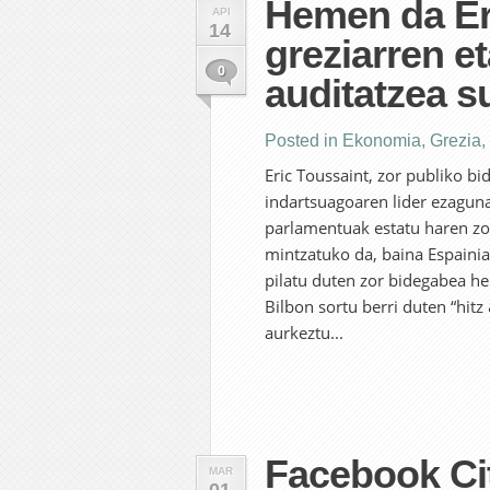
Hemen da Er
API
14
greziarren e
0
auditatzea s
Posted in
Ekonomia
,
Grezia
,
Eric Toussaint, zor publiko 
indartsuagoaren lider ezaguna
parlamentuak estatu haren zo
mintzatuko da, baina Espainia
pilatu duten zor bidegabea her
Bilbon sortu berri duten “hitz 
aurkeztu...
Facebook Cit
MAR