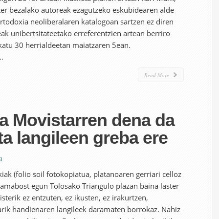
er bezalako autoreak ezagutzeko eskubidearen alde
todoxia neoliberalaren katalogoan sartzen ez diren
ak unibertsitateetako erreferentzien artean berriro
skatu 30 herrialdeetan maiatzaren 5ean.
.
Read More
ta Movistarren dena da
ta langileen greba ere
a
ak (folio soil fotokopiatua, platanoaren gerriari celloz
hamabost egun Tolosako Triangulo plazan baina laster
sterik ez entzuten, ez ikusten, ez irakurtzen,
arik handienaren langileek daramaten borrokaz. Nahiz