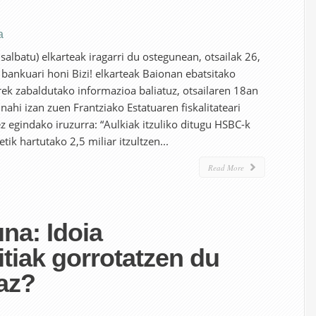
a
salbatu) elkarteak iragarri du ostegunean, otsailak 26,
 bankuari honi Bizi! elkarteak Baionan ebatsitako
rek zabaldutako informazioa baliatuz, otsailaren 18an
 nahi izan zuen Frantziako Estatuaren fiskalitateari
z egindako iruzurra: “Aulkiak itzuliko ditugu HSBC-k
etik hartutako 2,5 miliar itzultzen...
Read More
na: Idoia
tiak gorrotatzen du
az?