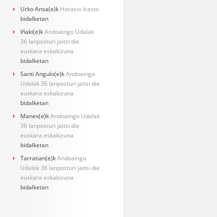
Urko Ansa
(e)k
Horacio Icasto
bidalketan
Iñaki
(e)k
Andoaingo Udalak
36 lanposturi jaitsi die
euskara eskakizuna
bidalketan
Santi Angulo
(e)k
Andoaingo
Udalak 36 lanposturi jaitsi die
euskara eskakizuna
bidalketan
Manex
(e)k
Andoaingo Udalak
36 lanposturi jaitsi die
euskara eskakizuna
bidalketan
Tarratian
(e)k
Andoaingo
Udalak 36 lanposturi jaitsi die
euskara eskakizuna
bidalketan