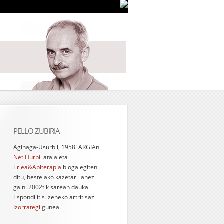
PELLO ZUBIRIA
Aginaga-Usurbil, 1958. ARGIAn
Net Hurbil
atala eta
Erlea&Apiterapia
bloga egiten
ditu, bestelako kazetari lanez
gain. 2002tik sarean dauka
Espondilitis izeneko artritisaz
Izorrategi
gunea.