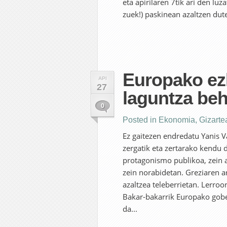
eta apirilaren 7tik ari den lu
zuek!) paskinean azaltzen dut
Europako ezk
API
27
laguntza beh
0
Posted in
Ekonomia
,
Gizarte
Ez gaitezen endredatu Yanis V
zergatik eta zertarako kendu 
protagonismo publikoa, zein a
zein norabidetan. Greziaren a
azaltzea teleberrietan. Lerro
Bakar-bakarrik Europako gober
da...