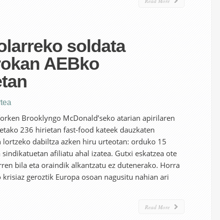
Read More
larreko soldata
rrokan AEBko
tan
tea
 Yorken Brooklyngo McDonald’seko atarian apirilaren
etako 236 hirietan fast-food kateek dauzkaten
n lortzeko dabiltza azken hiru urteotan: orduko 15
 sindikatuetan afiliatu ahal izatea. Gutxi eskatzea ote
rren bila eta oraindik alkantzatu ez dutenerako. Horra
krisiaz geroztik Europa osoan nagusitu nahian ari
Read More