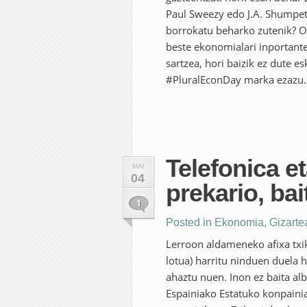
Paul Sweezy edo J.A. Shumpet
borrokatu beharko zutenik? Or
beste ekonomialari inportante
sartzea, hori baizik ez dute e
#PluralEconDay marka ezazu..
Telefonica e
MAI
04
prekario, bai
1
Posted in
Ekonomia
,
Gizarte
Lerroon aldameneko afixa txiki
lotua) harritu ninduen duela 
ahaztu nuen. Inon ez baita albi
Espainiako Estatuko konpaini