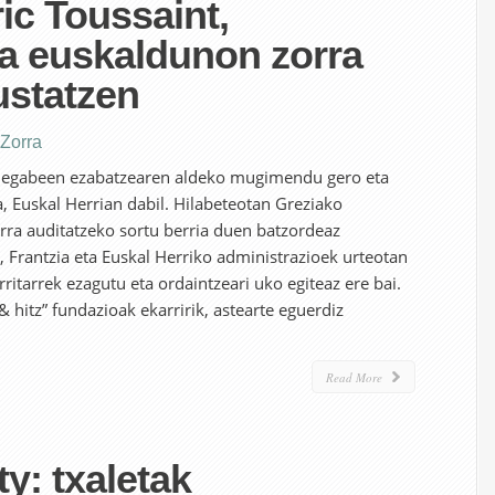
ic Toussaint,
ta euskaldunon zorra
ustatzen
Zorra
bidegabeen ezabatzearen aldeko mugimendu gero eta
, Euskal Herrian dabil. Hilabeteotan Greziako
rra auditatzeko sortu berria duen batzordeaz
, Frantzia eta Euskal Herriko administrazioek urteotan
ritarrek ezagutu eta ordaintzeari uko egiteaz ere bai.
& hitz” fundazioak ekarririk, astearte eguerdiz
Read More
y: txaletak