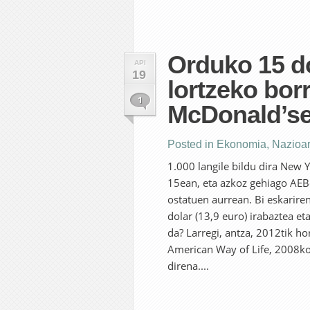
Orduko 15 do
API
19
lortzeko bo
1
McDonald’se
Posted in
Ekonomia
,
Nazioar
1.000 langile bildu dira New
15ean, eta azkoz gehiago AEB
ostatuen aurrean. Bi eskarire
dolar (13,9 euro) irabaztea eta
da? Larregi, antza, 2012tik ho
American Way of Life, 2008ko 
direna....