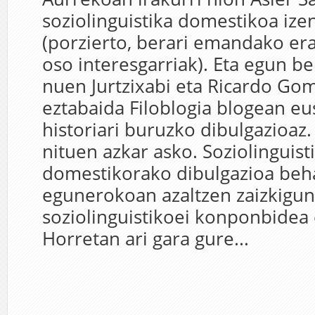
soziolinguistika domestikoa iz
(porzierto, berari emandako er
oso interesgarriak). Eta egun be
nuen Jurtzixabi eta Ricardo Go
eztabaida Filoblogia blogean e
historiari buruzko dibulgazioaz. 
nituen azkar asko. Soziolinguist
domestikorako dibulgazioa beh
egunerokoan azaltzen zaizkigun
soziolinguistikoei konponbidea
Horretan ari gara gure...