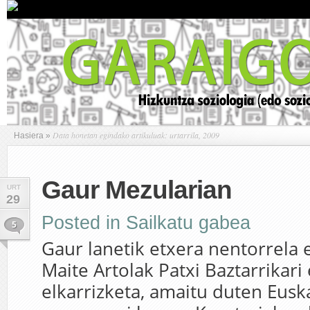
Data honetan egindako artikuluak: urtarrila, 2009
Hasiera
»
Gaur Mezularian
URT
29
Posted in
Sailkatu gabea
5
Gaur lanetik etxera nentorrela 
Maite Artolak Patxi Baztarrikari
elkarrizketa, amaitu duten Eusk