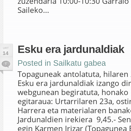
zuzendaria 10:00-10:30 Garraio 
Saileko...
Esku era jardunaldiak
URT
14
Posted in
Sailkatu gabea
1
Topaguneak antolatuta, hilaren
Esku era jardunaldiak izango di
webgunean begiratuta, honako
egitaraua: Urtarrilaren 23a, osti
Harrera eta materialaren banak
Jardunaldien irekiera 9,45.- Sen
egin Karmen Irizar (Topagunea 