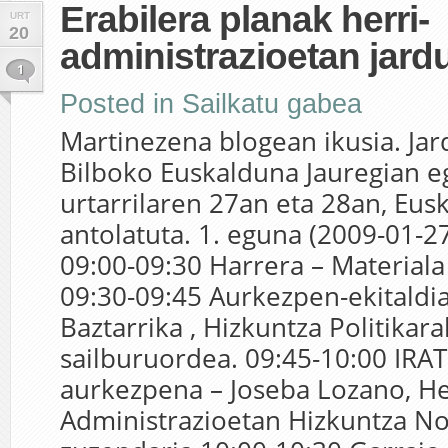
Erabilera planak herri-
URT
20
administrazioetan jard
1
Posted in
Sailkatu gabea
Martinezena blogean ikusia. Jar
Bilboko Euskalduna Jauregian eg
urtarrilaren 27an eta 28an, Eusk
antolatuta. 1. eguna (2009-01-27
09:00-09:30 Harrera – Material
09:30-09:45 Aurkezpen-ekitaldia
Baztarrika , Hizkuntza Politikar
sailburuordea. 09:45-10:00 IRAT
aurkezpena – Joseba Lozano, He
Administrazioetan Hizkuntza N