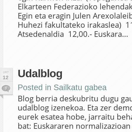
Elkarteen Federazioko lehendak
Egin eta eragin Julen Arexolale
Huhezi fakultateko irakaslea) 11
Atsedenaldia 12,00.- Euskara...
Udalblog
URT
12
Posted in
Sailkatu gabea
0
Blog berria deskubritu dugu ga
udalblog izenekoa. Eta zer dem
eurek esatea hobe, jarraitu be
bat: Euskararen normalizazioan