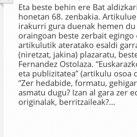
Eta beste behin ere Bat aldizkar
honetan 68. zenbakia. Artikulu
irakurri gura duenak hemen du 
oraingoan beste zerbait egingo 
artikulutik ateratako esaldi gar
(niretzat, jakina) plazaratu, best
Fernandez Ostolaza. “Euskaraz
eta publizitatea” (artikulu osoa 
“Zer hedabide, formatu, gehigarr
asmatu dugu? Izan al gara zer e
originalak, berritzaileak?...