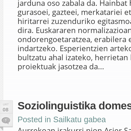
jarduna oso zabala da. Hainbat 
gurasoei, gazteei, merkatariei e
hiritarrei zuzenduriko egitasmo
dira. Euskararen normalizazioa
ondorengoetaratzea, erabilera e
indartzeko. Esperientzien artek
bultzatu ahal izateko, herrietan
proiektuak jasotzea da...
Soziolinguistika domes
URT
08
Posted in
Sailkatu gabea
1
Aurrekoan irakurri nion Asier S