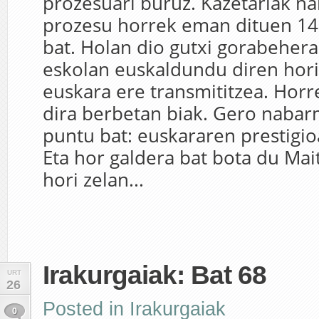
prozesuari buruz. Kazetariak 
prozesu horrek eman dituen 14
bat. Holan dio gutxi gorabehera
eskolan euskaldundu diren hor
euskara ere transmititzea. Horre
dira berbetan biak. Gero naba
puntu bat: euskararen prestigio
Eta hor galdera bat bota du Mait
hori zelan...
Irakurgaiak: Bat 68
URT
26
Posted in
Irakurgaiak
0