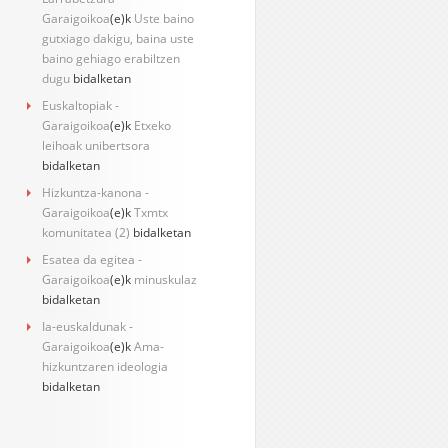
Garaigoikoa
(e)k
Uste baino
gutxiago dakigu, baina uste
baino gehiago erabiltzen
dugu
bidalketan
Euskaltopiak -
Garaigoikoa
(e)k
Etxeko
leihoak unibertsora
bidalketan
Hizkuntza-kanona -
Garaigoikoa
(e)k
Txmtx
komunitatea (2)
bidalketan
Esatea da egitea -
Garaigoikoa
(e)k
minuskulaz
bidalketan
Ia-euskaldunak -
Garaigoikoa
(e)k
Ama-
hizkuntzaren ideologia
bidalketan