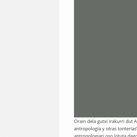
Orain dela gutxi irakurri dut
antropología y otras tonterías
antropologiari oso lotuta dag