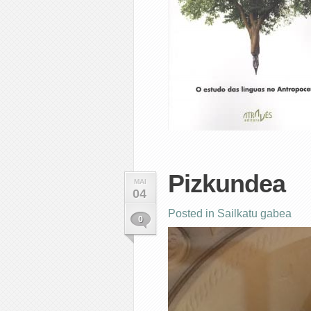
Pizkundea
MAI
04
Posted in
Sailkatu gabea
0