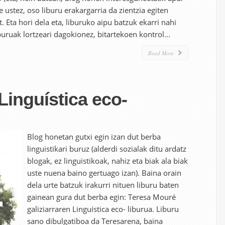
re ustez, oso liburu erakargarria da zientzia egiten
. Eta hori dela eta, liburuko aipu batzuk ekarri nahi
buruak lortzeari dagokionez, bitartekoen kontrol...
Read More
Linguística eco-
Blog honetan gutxi egin izan dut berba
linguistikari buruz (alderdi sozialak ditu ardatz
blogak, ez linguistikoak, nahiz eta biak ala biak
uste nuena baino gertuago izan). Baina orain
dela urte batzuk irakurri nituen liburu baten
gainean gura dut berba egin: Teresa Mouré
galiziarraren Linguística eco- liburua. Liburu
sano dibulgatiboa da Teresarena, baina