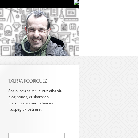
TXERRA RODRIGUEZ
Soziolinguistikari buruz dihardu
blog honek, euskararen
hizkuntza komunitatearen
ikuspegitik beti ere.
Bilatu: