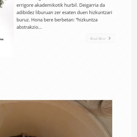
errigore akademikotik hurbil. Deigarria da
adibidez liburuan zer esaten duen hizkuntzari
buruz. Hona bere berbetan: “hizkuntza
abstrakzio...
Read More