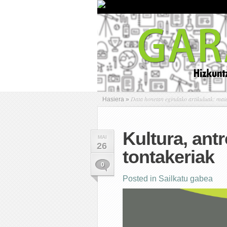
Data honetan egindako artikuluak: mai
Hasiera
»
Kultura, ant
MAI
26
tontakeriak
0
Posted in
Sailkatu gabea