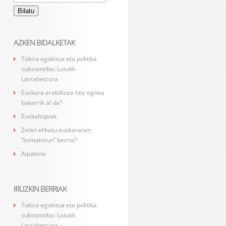
AZKEN BIDALKETAK
Tokira egokitua eta politika
substantibo: Loiutik
Larrabetzura
Euskara erabiltzea hitz egitea
bakarrik al da?
Euskaltopiak
Zelan elikatu euskararen
“kontakizun” berria?
Aipaketa
IRUZKIN BERRIAK
Tokira egokitua eta politika
substantibo: Loiutik
Larrabetzura -