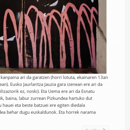
kanpaina ari da garatzen (horri lotuta, ekainaren 13an
an). Eusko Jaurlaritza Jauzia gara izenean ere ari da
izaziorik ez, noski). Eta Uema ere ari da Esnatu
ik, baina, labur zurrean Pizkundea hartuko dut
ru hauei eta beste batzuei ere egiten diedala
undea behar dugu euskaldunok. Eta horrek narama
Read More