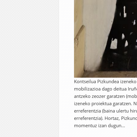
Kontseilua Pizkundea izeneko 
mobilizazioa dago deitua Iruñe
antzeko zeozer garatzen (mobil
izeneko proiektua garatzen. N
erreferentzia (baina ulertu hi
erreferentzia). Hortaz, Pizk
momentuz izan dugun...