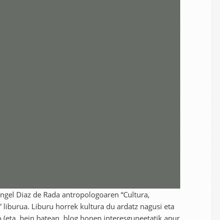
 Angel Diaz de Rada antropologoaren “Cultura,
” liburua. Liburu horrek kultura du ardatz nagusi eta
o (eta, hein batean, blog honen interesguneetatik apur