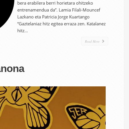
bera erabilera berri horietara ohitzeko
entrenamendua da”. Lamia Filali-Mouncef
Lazkano eta Patricia Jorge Kuartango
“Gaztelaniaz hitz egitea erraza zen. Katalanez
hitz...
Read More
anona