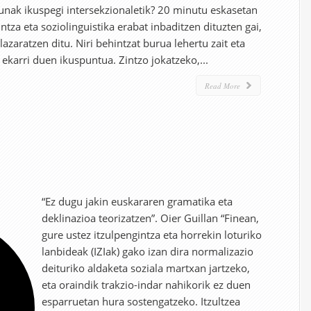
unak ikuspegi intersekzionaletik? 20 minutu eskasetan
za eta soziolinguistika erabat inbaditzen dituzten gai,
azaratzen ditu. Niri behintzat burua lehertu zait eta
it ekarri duen ikuspuntua. Zintzo jokatzeko,...
Read More
“Ez dugu jakin euskararen gramatika eta
deklinazioa teorizatzen”. Oier Guillan “Finean,
gure ustez itzulpengintza eta horrekin loturiko
lanbideak (IZIak) gako izan dira normalizazio
deituriko aldaketa soziala martxan jartzeko,
eta oraindik trakzio-indar nahikorik ez duen
esparruetan hura sostengatzeko. Itzultzea