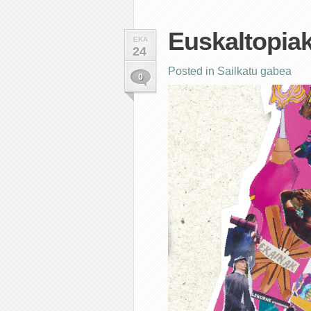
Euskaltopia
EKA
24
Posted in
Sailkatu gabea
0