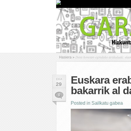
Data honetan egindako artikuluak: ekai
Hasiera
»
Euskara erabi
EKA
29
bakarrik al 
0
Posted in
Sailkatu gabea