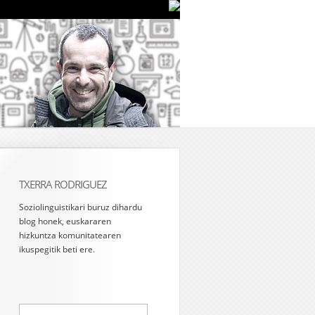
TXERRA RODRIGUEZ
Soziolinguistikari buruz dihardu
blog honek, euskararen
hizkuntza komunitatearen
ikuspegitik beti ere.
Bilatu: