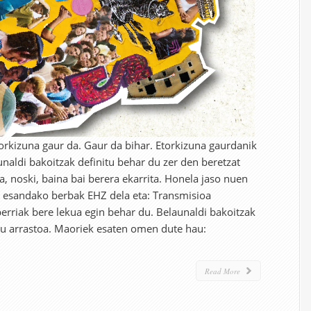
torkizuna gaur da. Gaur da bihar. Etorkizuna gaurdanik
unaldi bakoitzak definitu behar du zer den beretzat
, noski, baina bai berera ekarrita. Honela jaso nuen
 esandako berbak EHZ dela eta: Transmisioa
berriak bere lekua egin behar du. Belaunaldi bakoitzak
du arrastoa. Maoriek esaten omen dute hau:
Read More