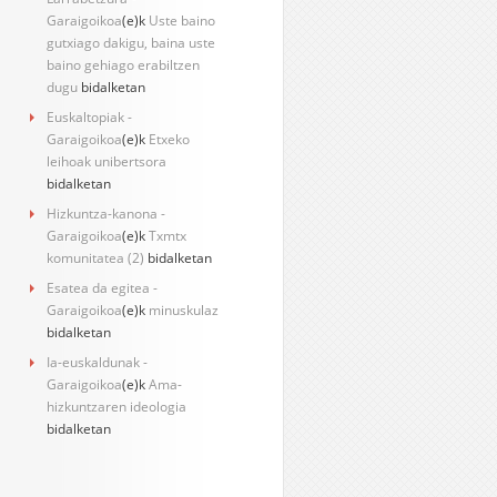
Garaigoikoa
(e)k
Uste baino
gutxiago dakigu, baina uste
baino gehiago erabiltzen
dugu
bidalketan
Euskaltopiak -
Garaigoikoa
(e)k
Etxeko
leihoak unibertsora
bidalketan
Hizkuntza-kanona -
Garaigoikoa
(e)k
Txmtx
komunitatea (2)
bidalketan
Esatea da egitea -
Garaigoikoa
(e)k
minuskulaz
bidalketan
Ia-euskaldunak -
Garaigoikoa
(e)k
Ama-
hizkuntzaren ideologia
bidalketan