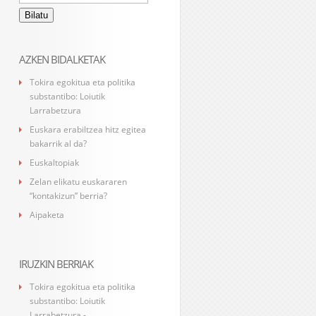
AZKEN BIDALKETAK
Tokira egokitua eta politika
substantibo: Loiutik
Larrabetzura
Euskara erabiltzea hitz egitea
bakarrik al da?
Euskaltopiak
Zelan elikatu euskararen
“kontakizun” berria?
Aipaketa
IRUZKIN BERRIAK
Tokira egokitua eta politika
substantibo: Loiutik
Larrabetzura -