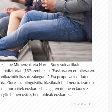
k, Libe Mimenzak eta Naroa Burresok artikulu
Bat aldizkarian (137. zenbakia): “Euskararen erabileraren
munikaziotik ikas dezakeguna”. Eta proposatzen duten
a da. Gure soziolinguistika klasikoak beti neurtu izan du
au da, norbaitek euskaraz hitz egiten duenean (aurrez
egile hauen ustez, hedabideak euskaraz...
Read More