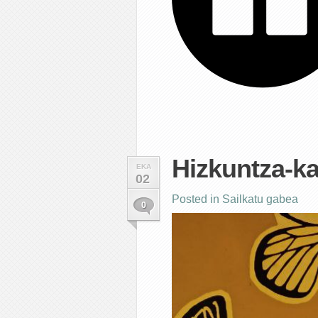
Hizkuntza-k
EKA
02
Posted in
Sailkatu gabea
0