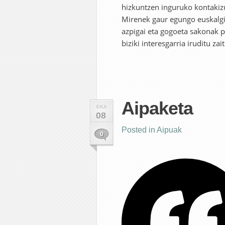
hizkuntzen inguruko kontakiz
Mirenek gaur egungo euskalgint
azpigai eta gogoeta sakonak pl
biziki interesgarria iruditu za
Aipaketa
EKA
08
Posted in
Aipuak
0