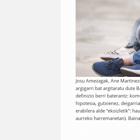
Josu Amezagak, Ane Martineze
argigarri bat argitaratu dute 
definizio berri baterantz: ko
hipotesia, gutxienez, deigarri
erabilera alde “ekoizletik”: h
aurreko harremanetan). Baina 