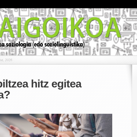
na, 2026
ltzea hitz egitea
da?