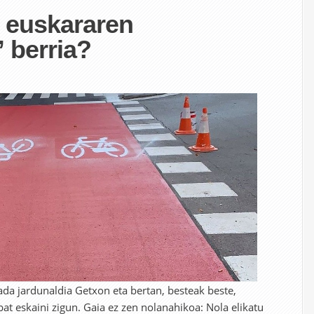
u euskararen
 berria?
ada jardunaldia Getxon eta bertan, besteak beste,
 bat eskaini zigun. Gaia ez zen nolanahikoa: Nola elikatu