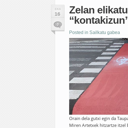
Zelan elikat
EKA
16
“kontakizun”
0
Posted in
Sailkatu gabea
Orain dela gutxi egin da Taup
Miren Artetxek hitzartze itzel