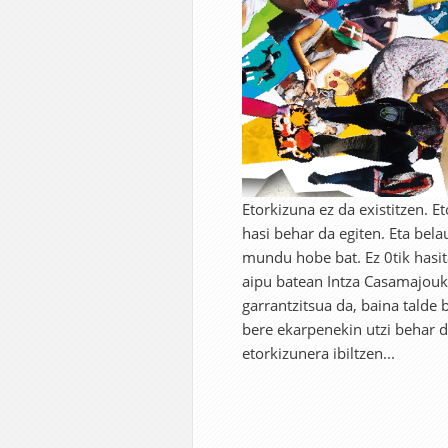
Etorkizuna ez da existitzen. E
hasi behar da egiten. Eta bela
mundu hobe bat. Ez 0tik hasita
aipu batean Intza Casamajouk
garrantzitsua da, baina talde 
bere ekarpenekin utzi behar 
etorkizunera ibiltzen...