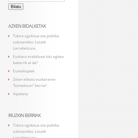
AZKEN BIDALKETAK
Tokira egokitua eta politika
substantibo: Loiutik
Larrabetzura
Euskara erabiltzea hitz egitea
bakarrik al da?
Euskaltopiak
Zelan elikatu euskararen
“kontakizun” berria?
Aipaketa
IRUZKIN BERRIAK
Tokira egokitua eta politika
substantibo: Loiutik
Larrabetzura -