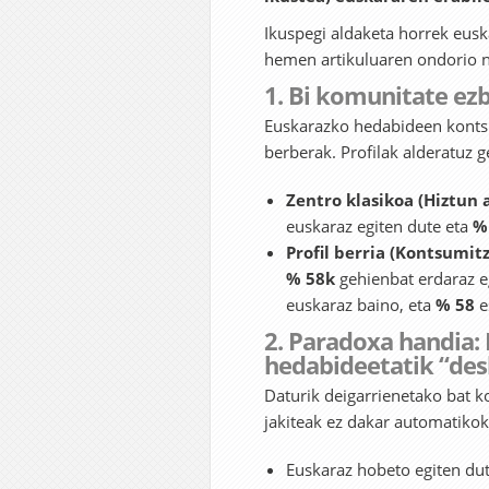
Ikuspegi aldaketa horrek eus
hemen artikuluaren ondorio na
1. Bi komunitate ezb
Euskarazko hedabideen kontsu
berberak. Profilak alderatuz g
Zentro klasikoa (Hiztun 
euskaraz egiten dute eta
%
Profil berria (Kontsumitz
% 58k
gehienbat erdaraz e
euskaraz baino, eta
% 58
e
2. Paradoxa handia:
hedabideetatik “de
Daturik deigarrienetako bat 
jakiteak ez dakar automatiko
Euskaraz hobeto egiten d