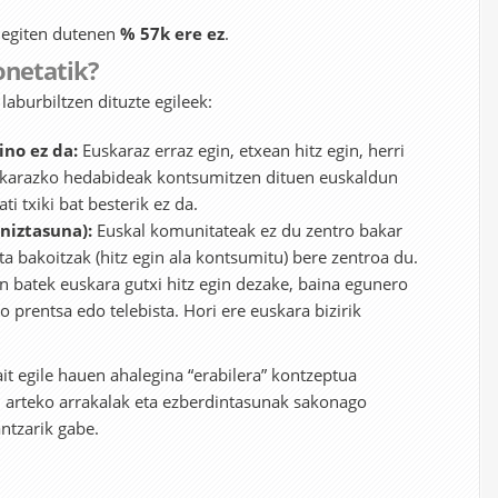
 egiten dutenen
% 57k ere ez
.
onetatik?
laburbiltzen dituzte egileek:
ino ez da:
Euskaraz erraz egin, etxean hitz egin, herri
uskarazko hedabideak kontsumitzen dituen euskaldun
ti txiki bat besterik ez da.
niztasuna):
Euskal komunitateak ez du zentro bakar
ta bakoitzak (hitz egin ala kontsumitu) bere zentroa du.
n batek euskara gutxi hitz egin dezake, baina egunero
prentsa edo telebista. Hori ere euskara bizirik
ait egile hauen ahalegina “erabilera” kontzeptua
n arteko arrakalak eta ezberdintasunak sakonago
ntzarik gabe.