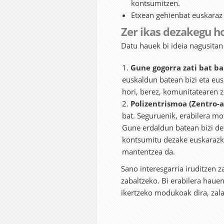
kontsumitzen.
Etxean gehienbat euskaraz
Zer ikas dezakegu h
Datu hauek bi ideia nagusitan 
Gune gogorra zati bat ba
euskaldun batean bizi eta e
hori, berez, komunitatearen za
Polizentrismoa (Zentro-a
bat. Seguruenik, erabilera mo
Gune erdaldun batean bizi de
kontsumitu dezake euskarazko 
mantentzea da.
Sano interesgarria iruditzen z
zabaltzeko. Bi erabilera haue
ikertzeko modukoak dira, zala