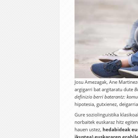
Josu Amezagak, Ane Martineze
argigarri bat argitaratu dute
B
definizio berri baterantz: kom
hipotesia, gutxienez, deigarria
Gure soziolinguistika klasikoak
norbaitek euskaraz hitz egite
hauen ustez,
hedabideak eus
ikustea) euskararen erabil