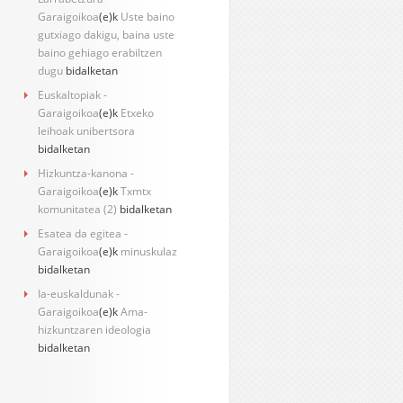
Garaigoikoa
(e)k
Uste baino
gutxiago dakigu, baina uste
baino gehiago erabiltzen
dugu
bidalketan
Euskaltopiak -
Garaigoikoa
(e)k
Etxeko
leihoak unibertsora
bidalketan
Hizkuntza-kanona -
Garaigoikoa
(e)k
Txmtx
komunitatea (2)
bidalketan
Esatea da egitea -
Garaigoikoa
(e)k
minuskulaz
bidalketan
Ia-euskaldunak -
Garaigoikoa
(e)k
Ama-
hizkuntzaren ideologia
bidalketan