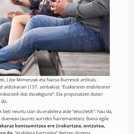
k, Libe Mimenzak eta Naroa Burresok artikulu
at
aldizkarian (137. zenbakia):
“Euskararen erabileraren
unikaziotik ikas dezakeguna”
. Eta proposatzen duten
 da.
 beti neurtu izan du erabilera alde “ekoizletik”: hau da,
n duenean (aurrez aurreko harremanetan). Baina egile
karaz kontsumitzea ere (irakurtzea, entzutea,
era da
, “erabilera hartzailea” deitzen diotena.