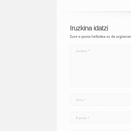
Iruzkina idatzi
Zure e-posta helbidea ez da argitarat