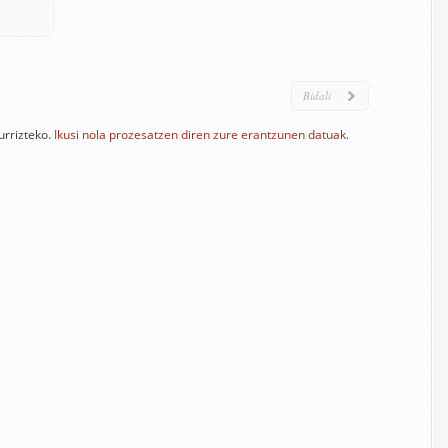
urrizteko.
Ikusi nola prozesatzen diren zure erantzunen datuak.