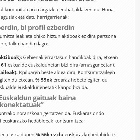
kal komunitatearen argazkia erabat aldatzen du. Hona
gusiak eta datu harrigarrienak:
erdin, bi profil ezberdin
mitzaileak eta ohiko hiztun aktiboak ez dira pertsona
ero, talka handia dago:
aktiboak):
Gehienak erraztasun handikoak dira, etxean
 61
eskualde euskaldunetan bizi dira (arnasguneetan).
aileak):
Ispiluaren beste aldea dira. Kontsumitzaileen
giten du etxean,
% 55ek
erdaraz hobeto egiten du
skualde euskaldunenetatik kanpo bizi da.
 Euskaldun gaituak baina
skonektatuak”
kontrako noranzkoan gertatzen da. Euskaraz ondo
ki euskarazko hedabideak kontsumitzea:
uten euskaldunen
% 56k ez du
euskarazko hedabiderik