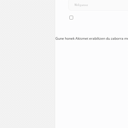
Gune honek Akismet erabiltzen du zaborra m