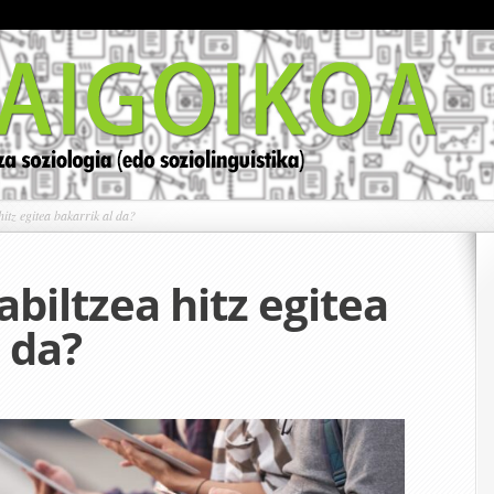
itz egitea bakarrik al da?
biltzea hitz egitea
 da?