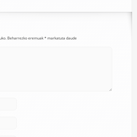
uko.
Beharrezko eremuak
*
markatuta daude