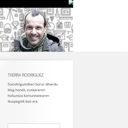
TXERRA RODRIGUEZ
Soziolinguistikari buruz dihardu
blog honek, euskararen
hizkuntza komunitatearen
ikuspegitik beti ere.
Bilatu: