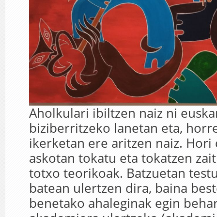
Aholkulari ibiltzen naiz ni euska
biziberritzeko lanetan eta, horre
ikerketan ere aritzen naiz. Hori 
askotan tokatu eta tokatzen zait
totxo teorikoak. Batzuetan test
batean ulertzen dira, baina bes
benetako ahaleginak egin behar