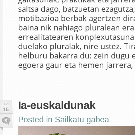
saltsa dago, batzuetan ezagutza,
motibazioa berbak agertzen dira
baina nik nahiago pluralean erab
errealitatearen konplexutasuna
duelako pluralak, nire ustez. Ti
helburu bakarra du: zein dugu 
egoera gaur eta hemen jarrera, g
Ia-euskaldunak
API
15
Posted in
Sailkatu gabea
0