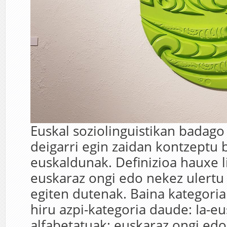
Euskal soziolinguistikan badago
deigarri egin zaidan kontzeptu b
euskaldunak. Definizioa hauxe l
euskaraz ongi edo nekez ulertu 
egiten dutenak. Baina kategori
hiru azpi-kategoria daude: Ia-e
alfabetatuak: euskaraz ongi edo