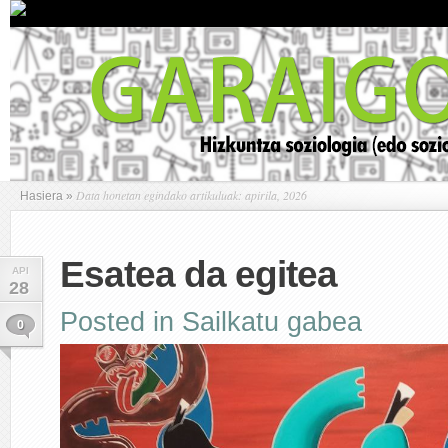
Data honetan egindako artikuluak: apirila, 2026
Hasiera
»
Esatea da egitea
API
28
Posted in
Sailkatu gabea
0