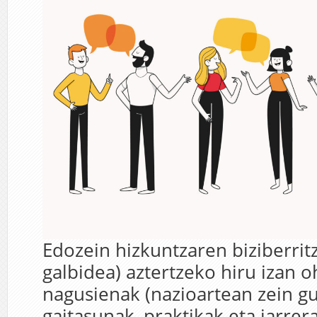
Edozein hizkuntzaren biziberrit
galbidea) aztertzeko hiru izan o
nagusienak (nazioartean zein gu
gaitasunak, praktikak eta jarrer