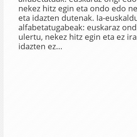
nekez hitz egin eta ondo edo ne
eta idazten dutenak. Ia-euskald
alfabetatugabeak: euskaraz on
ulertu, nekez hitz egin eta ez ir
idazten ez...