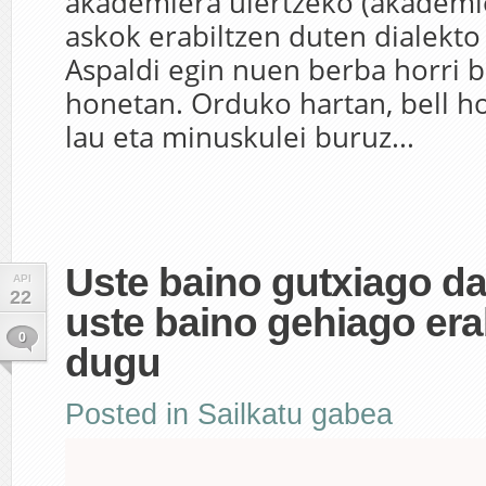
akademiera ulertzeko (akademie
askok erabiltzen duten dialekto 
Aspaldi egin nuen berba horri 
honetan. Orduko hartan, bell h
lau eta minuskulei buruz...
Uste baino gutxiago da
API
22
uste baino gehiago era
0
dugu
Posted in
Sailkatu gabea