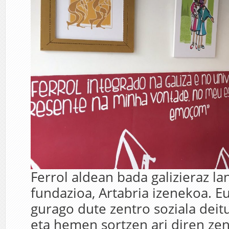
Ferrol aldean bada galizieraz l
fundazioa, Artabria izenekoa. Eu
gurago dute zentro soziala deitu
eta hemen sortzen ari diren zen