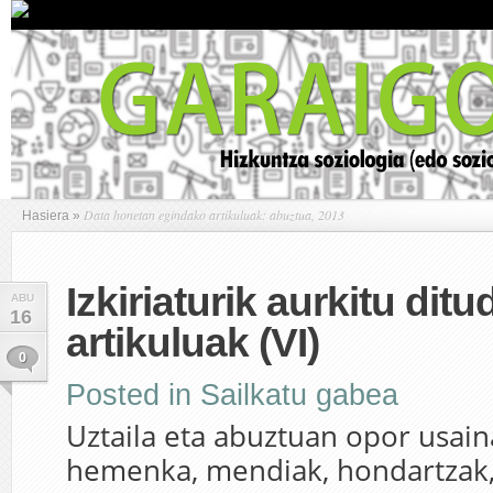
Data honetan egindako artikuluak: abuztua, 2013
Hasiera
»
Izkiriaturik aurkitu dit
ABU
16
artikuluak (VI)
0
Posted in
Sailkatu gabea
Uztaila eta abuztuan opor usain
hemenka, mendiak, hondartzak, 