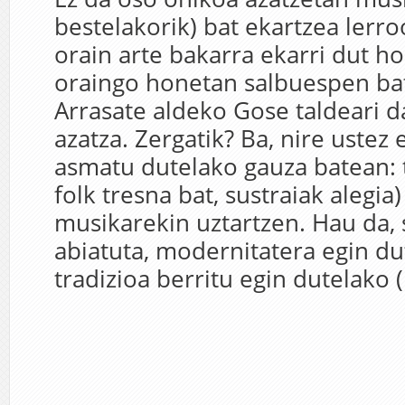
bestelakorik) bat ekartzea lerro
orain arte bakarra ekarri dut h
oraingo honetan salbuespen ba
Arrasate aldeko Gose taldeari d
azatza. Zergatik? Ba, nire ustez
asmatu dutelako gauza batean: tr
folk tresna bat, sustraiak alegia
musikarekin uztartzen. Hau da, s
abiatuta, modernitatera egin dut
tradizioa berritu egin dutelako (