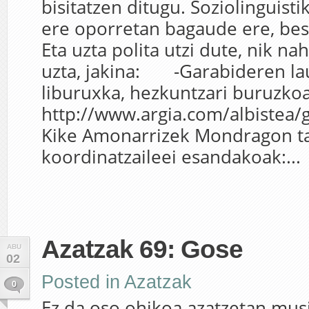
bisitatzen ditugu. Soziolinguist
ere oporretan bagaude ere, bes
Eta uzta polita utzi dute, nik n
uzta, jakina: -Garabideren la
liburuxka, hezkuntzari buruzkoa
http://www.argia.com/albistea/
Kike Amonarrizek Mondragon t
koordinatzaileei esandakoak:...
Azatzak 69: Gose
ABU
02
Posted in
Azatzak
0
Ez da oso ohikoa azatzetan musi