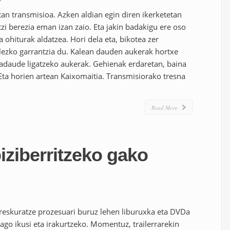
an transmisioa. Azken aldian egin diren ikerketetan
zi berezia eman izan zaio. Eta jakin badakigu ere oso
a ohiturak aldatzea. Hori dela eta, bikotea zer
lezko garrantzia du. Kalean dauden aukerak hortxe
badaude ligatzeko aukerak. Gehienak erdaretan, baina
Eta horien artean Kaixomaitia. Transmisiorako tresna
Read More
iziberritzeko gako
eskuratze prozesuari buruz lehen liburuxka eta DVDa
nago ikusi eta irakurtzeko. Momentuz, trailerrarekin