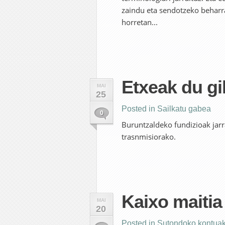
zaindu eta sendotzeko beharr
horretan...
Etxeak du gi
MAI
25
Posted in
Sailkatu gabea
0
Buruntzaldeko fundizioak jarr
trasnmisiorako.
Kaixo maitia
MAI
20
Posted in
Sutondoko kontua