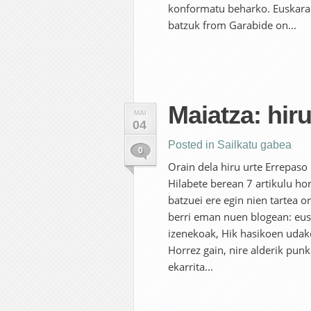
konformatu beharko. Euskarar
batzuk from Garabide on...
Maiatza: hir
MAI
04
Posted in
Sailkatu gabea
0
Orain dela hiru urte Errepaso 
Hilabete berean 7 artikulu ho
batzuei ere egin nien tartea o
berri eman nuen blogean: eusk
izenekoak, Hik hasikoen udak
Horrez gain, nire alderik pun
ekarrita...