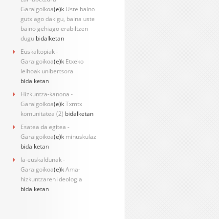
Garaigoikoa
(e)k
Uste baino
gutxiago dakigu, baina uste
baino gehiago erabiltzen
dugu
bidalketan
Euskaltopiak -
Garaigoikoa
(e)k
Etxeko
leihoak unibertsora
bidalketan
Hizkuntza-kanona -
Garaigoikoa
(e)k
Txmtx
komunitatea (2)
bidalketan
Esatea da egitea -
Garaigoikoa
(e)k
minuskulaz
bidalketan
Ia-euskaldunak -
Garaigoikoa
(e)k
Ama-
hizkuntzaren ideologia
bidalketan