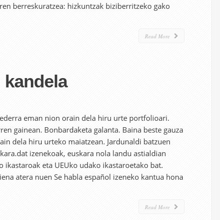
en berreskuratzea: hizkuntzak biziberritzeko gako
Read More
u kandela
ederra eman nion orain dela hiru urte portfolioari.
rren gainean. Bonbardaketa galanta. Baina beste gauza
rain dela hiru urteko maiatzean. Jardunaldi batzuen
ara.dat izenekoak, euskara nola landu astialdian
o ikastaroak eta UEUko udako ikastaroetako bat.
kiena atera nuen Se habla español izeneko kantua hona
Read More