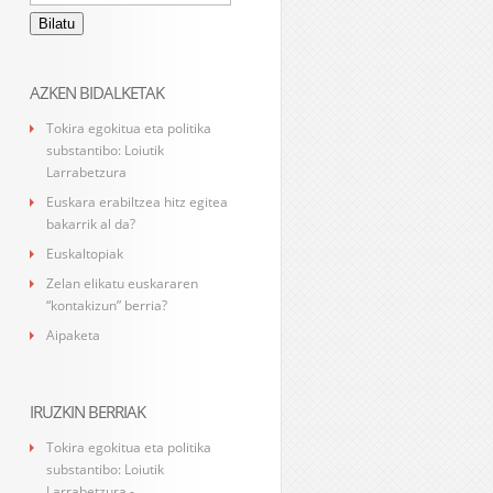
AZKEN BIDALKETAK
Tokira egokitua eta politika
substantibo: Loiutik
Larrabetzura
Euskara erabiltzea hitz egitea
bakarrik al da?
Euskaltopiak
Zelan elikatu euskararen
“kontakizun” berria?
Aipaketa
IRUZKIN BERRIAK
Tokira egokitua eta politika
substantibo: Loiutik
Larrabetzura -