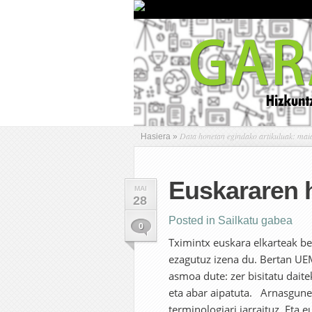
Data honetan egindako artikuluak: mai
Hasiera
»
Euskararen h
MAI
28
Posted in
Sailkatu gabea
0
Tximintx euskara elkarteak be
ezagutuz izena du. Bertan UE
asmoa dute: zer bisitatu daitek
eta abar aipatuta. Arnasgunea
terminologiari jarraituz. Eta