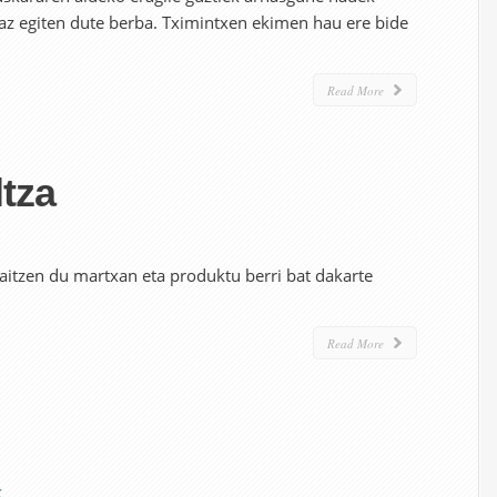
az egiten dute berba. Tximintxen ekimen hau ere bide
Read More
ltza
aitzen du martxan eta produktu berri bat dakarte
Read More
k