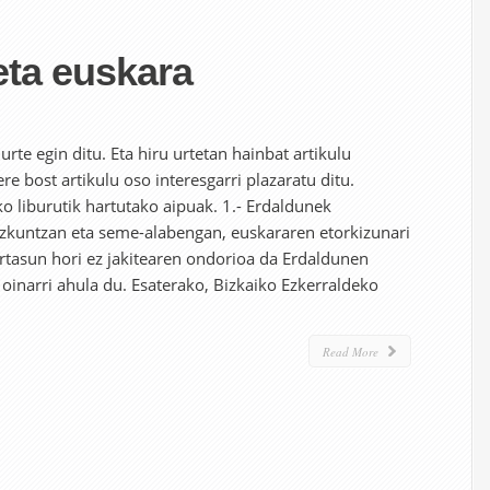
eta euskara
rte egin ditu. Eta hiru urtetan hainbat artikulu
ere bost artikulu oso interesgarri plazaratu ditu.
o liburutik hartutako aipuak. 1.- Erdaldunek
ezkuntzan eta seme-alabengan, euskararen etorkizunari
rtasun hori ez jakitearen ondorioa da Erdaldunen
oinarri ahula du. Esaterako, Bizkaiko Ezkerraldeko
Read More