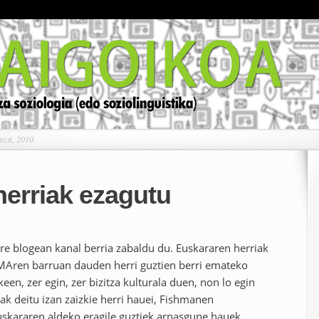
atza, 2010
erriak ezagutu
re blogean kanal berria zabaldu du. Euskararen herriak
MAren barruan dauden herri guztien berri emateko
een, zer egin, zer bizitza kulturala duen, non lo egin
k deitu izan zaizkie herri hauei, Fishmanen
 euskararen aldeko eragile guztiek arnasgune hauek