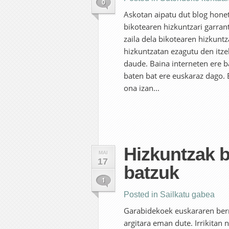
0
Askotan aipatu dut blog honet
bikotearen hizkuntzari garrant
zaila dela bikotearen hizkuntz
hizkuntzatan ezagutu den itze
daude. Baina interneten ere 
baten bat ere euskaraz dago. 
ona izan...
Hizkuntzak b
MAI
17
batzuk
1
Posted in
Sailkatu gabea
Garabidekoek euskararen berr
argitara eman dute. Irrikitan 