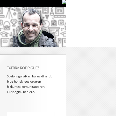
TXERRA RODRIGUEZ
Soziolinguistikari buruz dihardu
blog honek, euskararen
hizkuntza komunitatearen
ikuspegitik beti ere.
Bilatu: