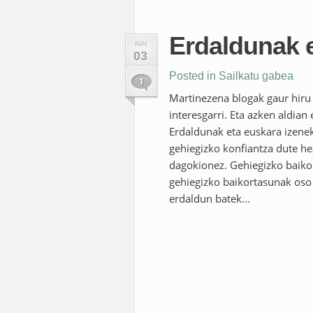
Erdaldunak 
MAI
03
Posted in
Sailkatu gabea
1
Martinezena blogak gaur hiru u
interesgarri. Eta azken aldian 
Erdaldunak eta euskara izenek
gehiegizko konfiantza dute h
dagokionez. Gehiegizko baiko
gehiegizko baikortasunak oso 
erdaldun batek...