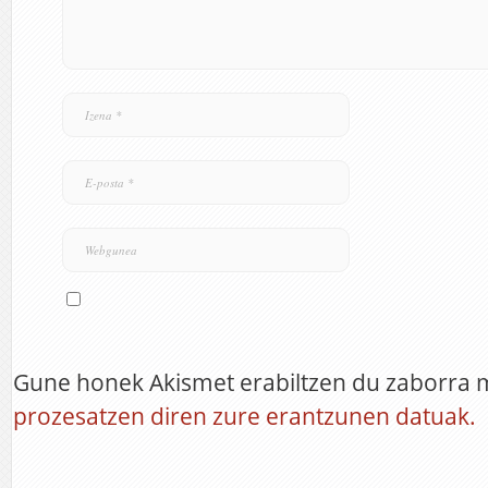
Gune honek Akismet erabiltzen du zaborra 
prozesatzen diren zure erantzunen datuak.