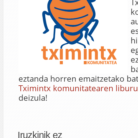
T
k
a
e
h
e
e
b
eztanda horren emaitzetako bat
Tximintx komunitatearen libur
deizula!
Iruzkinik ez