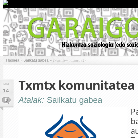
Txmtx komunitatea (2)
Hasiera
»
Sailkatu gabea
»
Txmtx komunitatea 
MAI
14
Atalak:
Sailkatu gabea
0
P
b
a