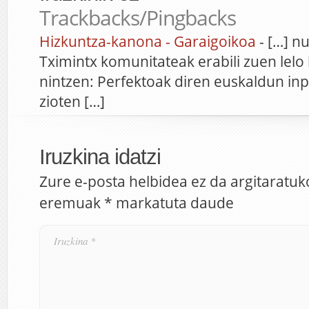
Trackbacks/Pingbacks
Hizkuntza-kanona - Garaigoikoa
- […] n
Tximintx komunitateak erabili zuen lelo
nintzen: Perfektoak diren euskaldun in
zioten […]
Iruzkina idatzi
Zure e-posta helbidea ez da argitaratuk
eremuak
*
markatuta daude