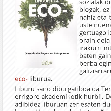
sozialak d
blogak, ez 
nahiz eta 
uste nuen
gertuago i
orain dela
irakurri n
baten gai
berba egi
galiziarra
eco-
liburua.
Liburu sano dibulgatiboa da Te
errigore akademikotik hurbil. D
adibidez liburuan zer esaten du