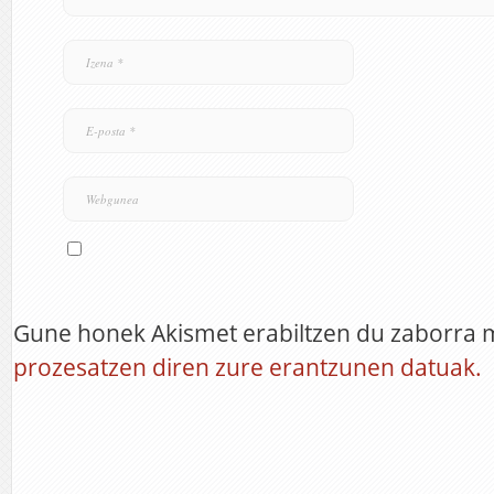
Gune honek Akismet erabiltzen du zaborra 
prozesatzen diren zure erantzunen datuak.