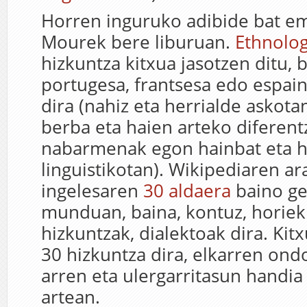
Horren inguruko adibide bat e
Mourek bere liburuan.
Ethnolo
hizkuntza kitxua jasotzen ditu, 
portugesa, frantsesa edo espai
dira (nahiz eta herrialde askota
berba eta haien arteko diferent
nabarmenak egon hainbat eta h
linguistikotan). Wikipediaren ar
ingelesaren
30 aldaera
baino ge
munduan, baina, kontuz, horiek 
hizkuntzak, dialektoak dira. Kitx
30 hizkuntza dira, elkarren on
arren eta ulergarritasun handia
artean.