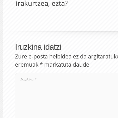
irakurtzea, ezta?
Iruzkina idatzi
Zure e-posta helbidea ez da argitaratuk
eremuak
*
markatuta daude