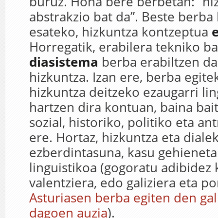
buruz. Hona bere berbetan: “hi
abstrakzio bat da”. Beste berba
esateko, hizkuntza kontzeptua
e
Horregatik, erabilera tekniko b
diasistema
berba erabiltzen da,
hizkuntza. Izan ere, berba egit
hizkuntza deitzeko ezaugarri lin
hartzen dira kontuan, baina bai
sozial, historiko, politiko eta a
ere. Hortaz, hizkuntza eta diale
ezberdintasuna, kasu gehieneta
linguistikoa (gogoratu adibidez 
valentziera, edo galiziera eta p
Asturiasen berba egiten den gal
dagoen auzia
).