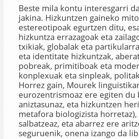
Beste mila kontu interesgarri da
jakina. Hizkuntzen gaineko mito
estereotipoak egurtzen ditu, es
hizkuntza errazagoak eta zailag
txikiak, globalak eta partikular
eta identitate hizkuntzak, abera
pobreak, primitiboak eta mode
konplexuak eta sinpleak, politak
Horrez gain, Mourek linguistika
eurozentrismoaz ere egiten du 
aniztasunaz, eta hizkuntzen her
metafora biologizista horretaz),
salbatzeaz, eta abarrez ere aritz
seguruenik, onena izango da li