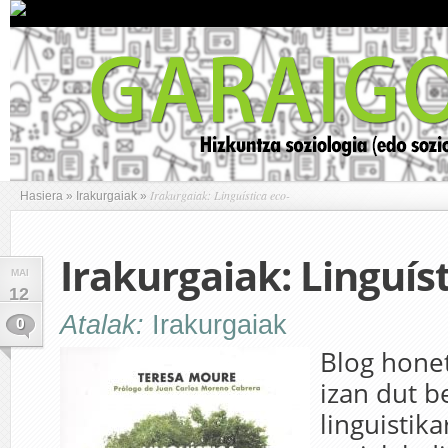
Irakurgaiak: Linguística eco-
Hasiera
»
Irakurgaiak
»
Irakurgaiak: Linguíst
MAI
12
Atalak:
Irakurgaiak
0
Blog honet
izan dut b
linguistika