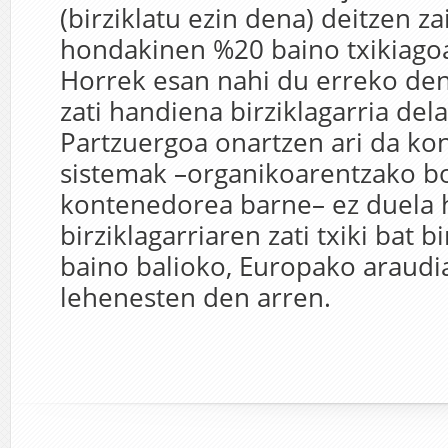
(birziklatu ezin dena) deitzen z
hondakinen %20 baino txikiagoa
Horrek esan nahi du erreko de
zati handiena birziklagarria dela
Partzuergoa onartzen ari da k
sistemak –organikoarentzako b
kontenedorea barne– ez duela
birziklagarriaren zati txiki bat b
baino balioko, Europako araudia
lehenesten den arren.