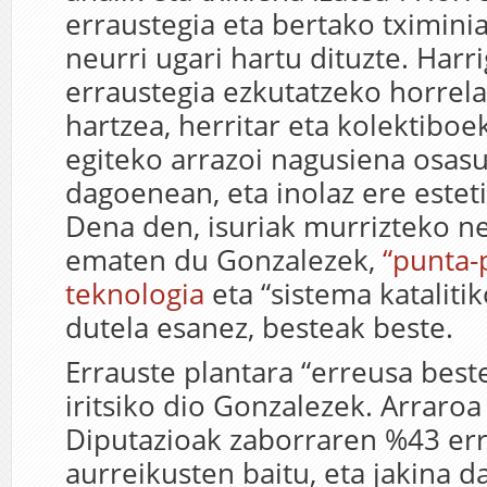
erraustegia eta bertako tximinia
neurri ugari hartu dituzte. Harri
erraustegia ezkutatzeko horrel
hartzea, herritar eta kolektibo
egiteko arrazoi nagusiena osasu
dagoenean, eta inolaz ere estet
Dena den, isuriak murrizteko ne
ematen du Gonzalezek,
“punta-
teknologia
eta “sistema katalitik
dutela esanez, besteak beste.
Errauste plantara “erreusa beste
iritsiko dio Gonzalezek. Arraroa
Diputazioak zaborraren %43 er
aurreikusten baitu, eta jakina d