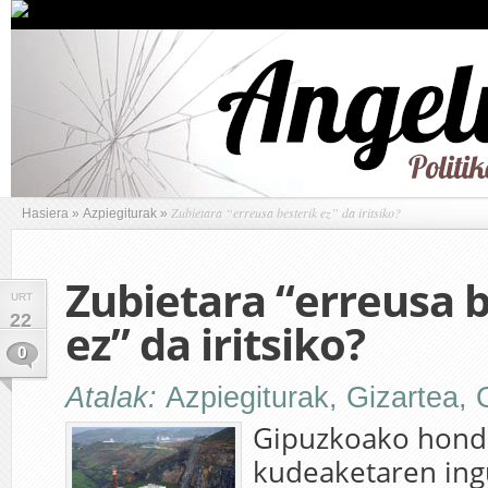
Zubietara “erreusa besterik ez” da iritsiko?
Hasiera
»
Azpiegiturak
»
Zubietara “erreusa b
URT
22
ez” da iritsiko?
0
Atalak:
Azpiegiturak
,
Gizartea
,
Gipuzkoako hond
kudeaketaren ing