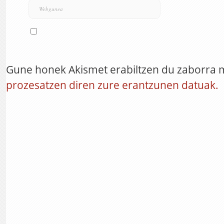
Gune honek Akismet erabiltzen du zaborra 
prozesatzen diren zure erantzunen datuak.