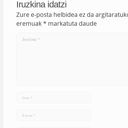
Iruzkina idatzi
Zure e-posta helbidea ez da argitaratuk
eremuak
*
markatuta daude