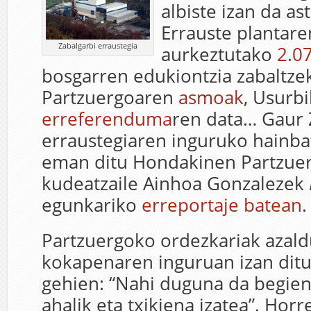
albiste izan da as
Errauste plantare
Zabalgarbi erraustegia
aurkeztutako
2.0
bosgarren edukiontzia zabaltz
Partzuergoaren
asmoak
, Usurbi
erreferenduma
ren data… Gaur 
erraustegiaren inguruko hainba
eman ditu Hondakinen Partzue
kudeatzaile Ainhoa Gonzalezek
egunkariko
erreportaje batean
.
Partzuergoko ordezkariak azal
kokapenaren inguruan izan ditu
gehien: “Nahi duguna da begien
ahalik eta txikiena izatea”. Hor